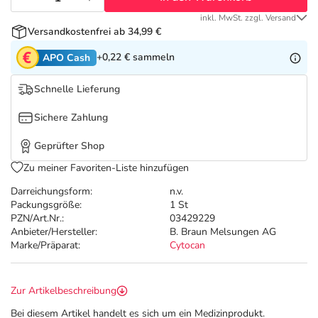
Refluthin, Lasea & Carmenthin Deals
Sport & Fitness
Täglich gut versorgt
inkl. MwSt. zzgl. Versand
Versandkostenfrei ab 34,99 €
Salus Deals
Tierapotheke
+0,22 €
sammeln
APO Cash
Vitamine & Mineralstoffe
Schnelle Lieferung
Sichere Zahlung
Marken
Geprüfter Shop
Zu meiner Favoriten-Liste hinzufügen
Darreichungsform:
n.v.
Packungsgröße:
1 St
PZN/Art.Nr.:
03429229
Anbieter/Hersteller:
B. Braun Melsungen AG
Marke/Präparat:
Cytocan
Zur Artikelbeschreibung
Bei diesem Artikel handelt es sich um ein Medizinprodukt.