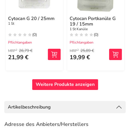
Cytocan G 20 / 25mm
Cytocan Portkanüle G
19 / 15mm
1 St
1 St Kanüle
(0)
(0)
Pflichtangaben
Pflichtangaben
26,79 €
25,89 €
2
2
MRP
MRP
21,99 €
19,99 €
Weitere Produkte anzeigen
Artikelbeschreibung
Adresse des Anbieters/Herstellers