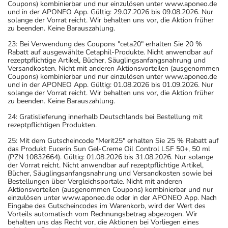
Coupons) kombinierbar und nur einzulösen unter www.aponeo.de
und in der APONEO App. Gültig: 29.07.2026 bis 09.08.2026. Nur
solange der Vorrat reicht. Wir behalten uns vor, die Aktion früher
zu beenden. Keine Barauszahlung.
23: Bei Verwendung des Coupons "ceta20" erhalten Sie 20 %
Rabatt auf ausgewählte Cetaphil-Produkte. Nicht anwendbar auf
rezeptpflichtige Artikel, Bücher, Säuglingsanfangsnahrung und
Versandkosten. Nicht mit anderen Aktionsvorteilen (ausgenommen
Coupons) kombinierbar und nur einzulösen unter www.aponeo.de
und in der APONEO App. Gültig: 01.08.2026 bis 01.09.2026. Nur
solange der Vorrat reicht. Wir behalten uns vor, die Aktion früher
zu beenden. Keine Barauszahlung.
24: Gratislieferung innerhalb Deutschlands bei Bestellung mit
rezeptpflichtigen Produkten.
25: Mit dem Gutscheincode "Merit25" erhalten Sie 25 % Rabatt auf
das Produkt Eucerin Sun Gel-Creme Oil Control LSF 50+, 50 ml
(PZN 10832664). Gültig: 01.08.2026 bis 31.08.2026. Nur solange
der Vorrat reicht. Nicht anwendbar auf rezeptpflichtige Artikel,
Bücher, Säuglingsanfangsnahrung und Versandkosten sowie bei
Bestellungen über Vergleichsportale. Nicht mit anderen
Aktionsvorteilen (ausgenommen Coupons) kombinierbar und nur
einzulösen unter www.aponeo.de oder in der APONEO App. Nach
Eingabe des Gutscheincodes im Warenkorb, wird der Wert des
Vorteils automatisch vom Rechnungsbetrag abgezogen. Wir
behalten uns das Recht vor, die Aktionen bei Vorliegen eines