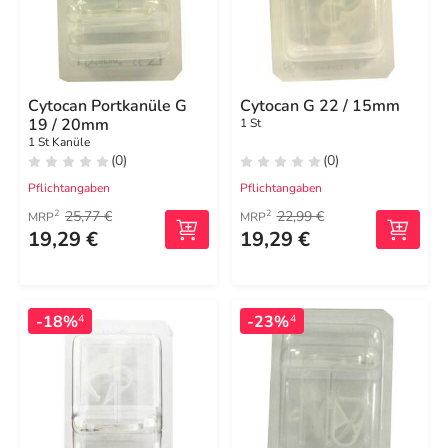
Cytocan Portkanüle G
Cytocan G 22 / 15mm
19 / 20mm
1 St
1 St Kanüle
(0)
(0)
Pflichtangaben
Pflichtangaben
25,77 €
22,99 €
2
2
MRP
MRP
19,29 €
19,29 €
-18%
-23%
4
4