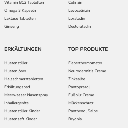
Vitamin B12 Tabletten
Cetirizin
Omega 3 Kapseln
Levocetirizin
Laktase Tabletten
Loratadin
Ginseng
Desloratadin
ERKÄLTUNGEN
TOP PRODUKTE
Hustenstiller
Fieberthermometer
Hustenlöser
Neurodermitis Creme
Halsschmerztabletten
Zinksalbe
Erkältungsbad
Pantoprazol
Meerwasser Nasenspray
Fußpilz Creme
Inhaliergeräte
Mückenschutz
Hustenstiller Kinder
Panthenol Salbe
Hustensaft Kinder
Bryonia