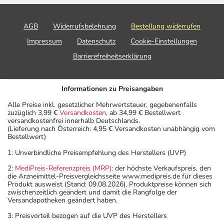
AGB
Widerrufsbelehrung
Bestellung widerrufen
Impressum
Datenschutz
Cookie-Einstellungen
Barrierefreiheitserklärung
Informationen zu Preisangaben
Alle Preise inkl. gesetzlicher Mehrwertsteuer, gegebenenfalls
zuzüglich 3,99 €
Versandkosten
, ab 34,99 € Bestellwert
versandkostenfrei innerhalb Deutschlands.
(Lieferung nach Österreich: 4,95 € Versandkosten unabhängig vom
Bestellwert)
1: Unverbindliche Preisempfehlung des Herstellers (UVP)
2:
MediPreis-Referenzpreis (MRP)
: der höchste Verkaufspreis, den
die Arzneimittel-Preisvergleichsseite www.medipreis.de für dieses
Produkt ausweist (Stand: 09.08.2026). Produktpreise können sich
zwischenzeitlich geändert und damit die Rangfolge der
Versandapotheken geändert haben.
3: Preisvorteil bezogen auf die UVP des Herstellers