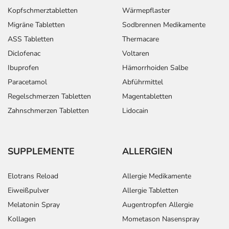
Kopfschmerztabletten
Wärmepflaster
Migräne Tabletten
Sodbrennen Medikamente
ASS Tabletten
Thermacare
Diclofenac
Voltaren
Ibuprofen
Hämorrhoiden Salbe
Paracetamol
Abführmittel
Regelschmerzen Tabletten
Magentabletten
Zahnschmerzen Tabletten
Lidocain
SUPPLEMENTE
ALLERGIEN
Elotrans Reload
Allergie Medikamente
Eiweißpulver
Allergie Tabletten
Melatonin Spray
Augentropfen Allergie
Kollagen
Mometason Nasenspray