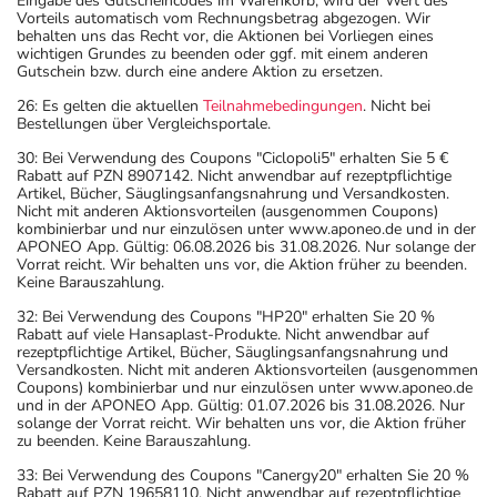
Eingabe des Gutscheincodes im Warenkorb, wird der Wert des
Vorteils automatisch vom Rechnungsbetrag abgezogen. Wir
behalten uns das Recht vor, die Aktionen bei Vorliegen eines
wichtigen Grundes zu beenden oder ggf. mit einem anderen
Gutschein bzw. durch eine andere Aktion zu ersetzen.
26: Es gelten die aktuellen
Teilnahmebedingungen
. Nicht bei
Bestellungen über Vergleichsportale.
30: Bei Verwendung des Coupons "Ciclopoli5" erhalten Sie 5 €
Rabatt auf PZN 8907142. Nicht anwendbar auf rezeptpflichtige
Artikel, Bücher, Säuglingsanfangsnahrung und Versandkosten.
Nicht mit anderen Aktionsvorteilen (ausgenommen Coupons)
kombinierbar und nur einzulösen unter www.aponeo.de und in der
APONEO App. Gültig: 06.08.2026 bis 31.08.2026. Nur solange der
Vorrat reicht. Wir behalten uns vor, die Aktion früher zu beenden.
Keine Barauszahlung.
32: Bei Verwendung des Coupons "HP20" erhalten Sie 20 %
Rabatt auf viele Hansaplast-Produkte. Nicht anwendbar auf
rezeptpflichtige Artikel, Bücher, Säuglingsanfangsnahrung und
Versandkosten. Nicht mit anderen Aktionsvorteilen (ausgenommen
Coupons) kombinierbar und nur einzulösen unter www.aponeo.de
und in der APONEO App. Gültig: 01.07.2026 bis 31.08.2026. Nur
solange der Vorrat reicht. Wir behalten uns vor, die Aktion früher
zu beenden. Keine Barauszahlung.
33: Bei Verwendung des Coupons "Canergy20" erhalten Sie 20 %
Rabatt auf PZN 19658110. Nicht anwendbar auf rezeptpflichtige