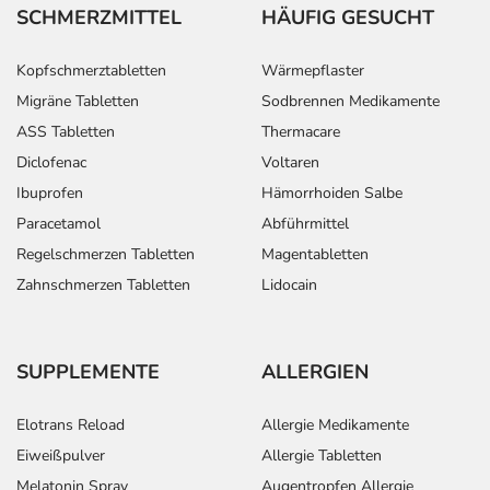
SCHMERZMITTEL
HÄUFIG GESUCHT
Kopfschmerztabletten
Wärmepflaster
Migräne Tabletten
Sodbrennen Medikamente
ASS Tabletten
Thermacare
Diclofenac
Voltaren
Ibuprofen
Hämorrhoiden Salbe
Paracetamol
Abführmittel
Regelschmerzen Tabletten
Magentabletten
Zahnschmerzen Tabletten
Lidocain
SUPPLEMENTE
ALLERGIEN
Elotrans Reload
Allergie Medikamente
Eiweißpulver
Allergie Tabletten
Melatonin Spray
Augentropfen Allergie