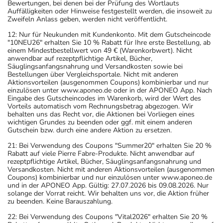
Bewertungen, bei denen bei der Prüfung des Wortlauts
Auffälligkeiten oder Hinweise festgestellt werden, die insoweit zu
Zweifeln Anlass geben, werden nicht veröffentlicht.
12: Nur für Neukunden mit Kundenkonto. Mit dem Gutscheincode
"10NEU26" erhalten Sie 10 % Rabatt für Ihre erste Bestellung, ab
einem Mindestbestellwert von 49 € (Warenkorbwert). Nicht
anwendbar auf rezeptpflichtige Artikel, Bücher,
Säuglingsanfangsnahrung und Versandkosten sowie bei
Bestellungen über Vergleichsportale. Nicht mit anderen
Aktionsvorteilen (ausgenommen Coupons) kombinierbar und nur
einzulösen unter www.aponeo.de oder in der APONEO App. Nach
Eingabe des Gutscheincodes im Warenkorb, wird der Wert des
Vorteils automatisch vom Rechnungsbetrag abgezogen. Wir
behalten uns das Recht vor, die Aktionen bei Vorliegen eines
wichtigen Grundes zu beenden oder ggf. mit einem anderen
Gutschein bzw. durch eine andere Aktion zu ersetzen.
21: Bei Verwendung des Coupons "Summer20" erhalten Sie 20 %
Rabatt auf viele Pierre Fabre-Produkte. Nicht anwendbar auf
rezeptpflichtige Artikel, Bücher, Säuglingsanfangsnahrung und
Versandkosten. Nicht mit anderen Aktionsvorteilen (ausgenommen
Coupons) kombinierbar und nur einzulösen unter www.aponeo.de
und in der APONEO App. Gültig: 27.07.2026 bis 09.08.2026. Nur
solange der Vorrat reicht. Wir behalten uns vor, die Aktion früher
zu beenden. Keine Barauszahlung.
22: Bei Verwendung des Coupons "Vital2026" erhalten Sie 20 %