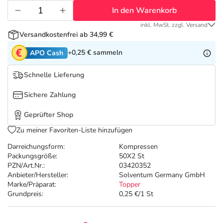
Refluthin, Lasea & Carmenthin Deals
Sport & Fitness
Täglich gut versorgt
In den Warenkorb
inkl. MwSt. zzgl. Versand
Salus Deals
Tierapotheke
Versandkostenfrei ab 34,99 €
+0,25 €
sammeln
APO Cash
Vitamine & Mineralstoffe
Schnelle Lieferung
Marken
Sichere Zahlung
Geprüfter Shop
Zu meiner Favoriten-Liste hinzufügen
Darreichungsform:
Kompressen
Packungsgröße:
50X2 St
PZN/Art.Nr.:
03420352
Anbieter/Hersteller:
Solventum Germany GmbH
Marke/Präparat:
Topper
Grundpreis:
0,25 €/1 St