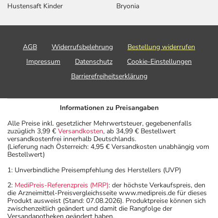
Hustensaft Kinder
Bryonia
AGB
Widerrufsbelehrung
Bestellung widerrufen
Impressum
Datenschutz
Cookie-Einstellungen
Barrierefreiheitserklärung
Informationen zu Preisangaben
Alle Preise inkl. gesetzlicher Mehrwertsteuer, gegebenenfalls
zuzüglich 3,99 €
Versandkosten
, ab 34,99 € Bestellwert
versandkostenfrei innerhalb Deutschlands.
(Lieferung nach Österreich: 4,95 € Versandkosten unabhängig vom
Bestellwert)
1: Unverbindliche Preisempfehlung des Herstellers (UVP)
2:
MediPreis-Referenzpreis (MRP)
: der höchste Verkaufspreis, den
die Arzneimittel-Preisvergleichsseite www.medipreis.de für dieses
Produkt ausweist (Stand: 07.08.2026). Produktpreise können sich
zwischenzeitlich geändert und damit die Rangfolge der
Versandapotheken geändert haben.