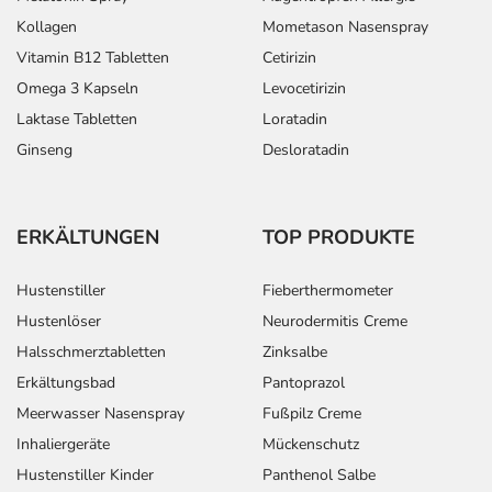
Kollagen
Mometason Nasenspray
Vitamin B12 Tabletten
Cetirizin
Omega 3 Kapseln
Levocetirizin
Laktase Tabletten
Loratadin
Ginseng
Desloratadin
ERKÄLTUNGEN
TOP PRODUKTE
Hustenstiller
Fieberthermometer
Hustenlöser
Neurodermitis Creme
Halsschmerztabletten
Zinksalbe
Erkältungsbad
Pantoprazol
Meerwasser Nasenspray
Fußpilz Creme
Inhaliergeräte
Mückenschutz
Hustenstiller Kinder
Panthenol Salbe