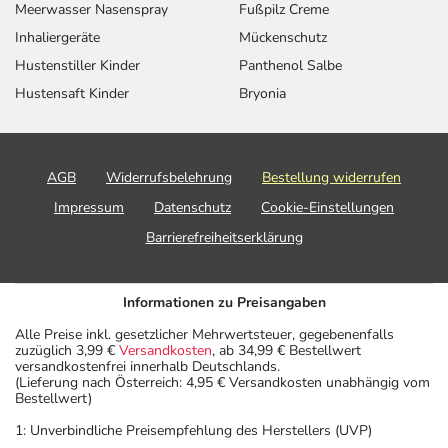
Meerwasser Nasenspray
Fußpilz Creme
Inhaliergeräte
Mückenschutz
Hustenstiller Kinder
Panthenol Salbe
Hustensaft Kinder
Bryonia
AGB
Widerrufsbelehrung
Bestellung widerrufen
Impressum
Datenschutz
Cookie-Einstellungen
Barrierefreiheitserklärung
Informationen zu Preisangaben
Alle Preise inkl. gesetzlicher Mehrwertsteuer, gegebenenfalls
zuzüglich 3,99 €
Versandkosten
, ab 34,99 € Bestellwert
versandkostenfrei innerhalb Deutschlands.
(Lieferung nach Österreich: 4,95 € Versandkosten unabhängig vom
Bestellwert)
1: Unverbindliche Preisempfehlung des Herstellers (UVP)