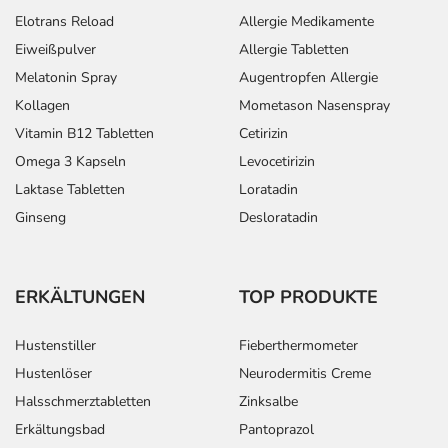
Elotrans Reload
Allergie Medikamente
Eiweißpulver
Allergie Tabletten
Melatonin Spray
Augentropfen Allergie
Kollagen
Mometason Nasenspray
Vitamin B12 Tabletten
Cetirizin
Omega 3 Kapseln
Levocetirizin
Laktase Tabletten
Loratadin
Ginseng
Desloratadin
ERKÄLTUNGEN
TOP PRODUKTE
Hustenstiller
Fieberthermometer
Hustenlöser
Neurodermitis Creme
Halsschmerztabletten
Zinksalbe
Erkältungsbad
Pantoprazol