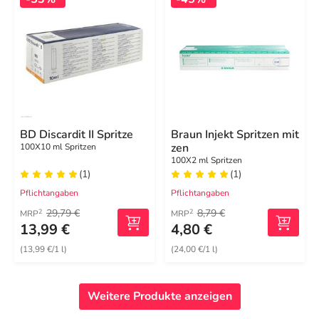
BD Discardit II Spritze
Braun Injekt Spritzen mit
zen
100X10 ml Spritzen
100X2 ml Spritzen
(1)
(1)
Pflichtangaben
Pflichtangaben
29,79 €
8,79 €
2
2
MRP
MRP
13,99 €
4,80 €
(13,99 €/1 l)
(24,00 €/1 l)
Weitere Produkte anzeigen