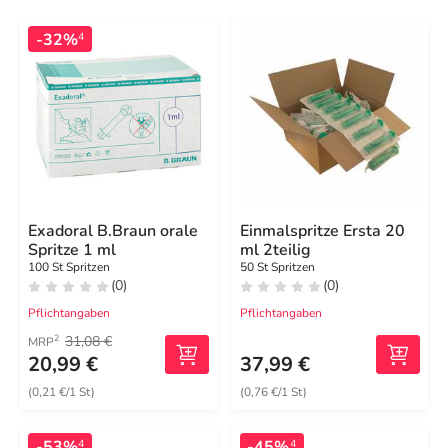
-32%
4
Exadoral B.Braun orale
Einmalspritze Ersta 20
Spritze 1 ml
ml 2teilig
100 St Spritzen
50 St Spritzen
(0)
(0)
Pflichtangaben
Pflichtangaben
31,08 €
2
MRP
20,99 €
37,99 €
(0,21 €/1 St)
(0,76 €/1 St)
-53%
-45%
4
4