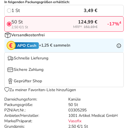
Refluthin, Lasea & Carmenthin Deals
Sport & Fitness
Täglich gut versorgt
In folgenden Packungsgrößen erhältlich:
3,49 €
1 St
Salus Deals
Tierapotheke
124,99 €
50 St
4
-17%
MRP²
151,19 €
2,50 €/1 St
Vitamine & Mineralstoffe
Versandkostenfrei
+1,25 €
sammeln
APO Cash
Marken
Schnelle Lieferung
Sichere Zahlung
Geprüfter Shop
Zu meiner Favoriten-Liste hinzufügen
Darreichungsform:
Kanüle
Packungsgröße:
50 St
PZN/Art.Nr.:
03305295
Anbieter/Hersteller:
1001 Artikel Medical GmbH
Marke/Präparat:
Vasofix
Grundpreis:
2,50 €/1 St