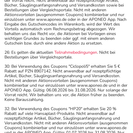
der Vorrat reicht. Nicht anwendbar auf rezeptpflichtige Artikel,
Bücher, Säuglingsanfangsnahrung und Versandkosten sowie bei
Bestellungen über Vergleichsportale. Nicht mit anderen
Aktionsvorteilen (ausgenommen Coupons) kombinierbar und nur
einzulösen unter www.aponeo.de oder in der APONEO App. Nach
Eingabe des Gutscheincodes im Warenkorb, wird der Wert des
Vorteils automatisch vom Rechnungsbetrag abgezogen. Wir
behalten uns das Recht vor, die Aktionen bei Vorliegen eines
wichtigen Grundes zu beenden oder ggf. mit einem anderen
Gutschein bzw. durch eine andere Aktion zu ersetzen.
26: Es gelten die aktuellen
Teilnahmebedingungen
. Nicht bei
Bestellungen über Vergleichsportale.
30: Bei Verwendung des Coupons "Ciclopoli5" erhalten Sie 5 €
Rabatt auf PZN 8907142. Nicht anwendbar auf rezeptpflichtige
Artikel, Bücher, Säuglingsanfangsnahrung und Versandkosten.
Nicht mit anderen Aktionsvorteilen (ausgenommen Coupons)
kombinierbar und nur einzulösen unter www.aponeo.de und in der
APONEO App. Gültig: 06.08.2026 bis 31.08.2026. Nur solange der
Vorrat reicht. Wir behalten uns vor, die Aktion früher zu beenden.
Keine Barauszahlung.
32: Bei Verwendung des Coupons "HP20" erhalten Sie 20 %
Rabatt auf viele Hansaplast-Produkte. Nicht anwendbar auf
rezeptpflichtige Artikel, Bücher, Säuglingsanfangsnahrung und
Versandkosten. Nicht mit anderen Aktionsvorteilen (ausgenommen
Coupons) kombinierbar und nur einzulösen unter www.aponeo.de
und in der APONEO App. Gültig: 01.07.2026 bis 31.08.2026. Nur