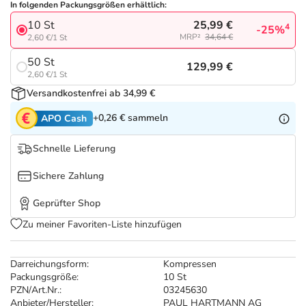
Refluthin, Lasea & Carmenthin Deals
Sport & Fitness
Täglich gut versorgt
In folgenden Packungsgrößen erhältlich:
25,99 €
10 St
4
-25%
MRP²
34,64 €
2,60 €/1 St
Salus Deals
Tierapotheke
50 St
129,99 €
2,60 €/1 St
Vitamine & Mineralstoffe
Versandkostenfrei ab 34,99 €
+0,26 €
sammeln
APO Cash
Marken
Schnelle Lieferung
Sichere Zahlung
Geprüfter Shop
Zu meiner Favoriten-Liste hinzufügen
Darreichungsform:
Kompressen
Packungsgröße:
10 St
PZN/Art.Nr.:
03245630
Anbieter/Hersteller:
PAUL HARTMANN AG