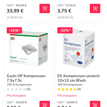
40,59 €
5,74 €
2
2
MRP
MRP
33,99 €
3,75 €
(1,36 €/1 St)
(0,04 €/1 St)
-36%
-50%
4
4
Gazin OP Kompressen
ES-Kompressen unsteril
7,5x7,5c
10x10 cm 8fach
100 St Kompressen
100 St Kompressen
(0)
(4)
Pflichtangaben
Pflichtangaben
14,00 €
19,60 €
2
2
MRP
MRP