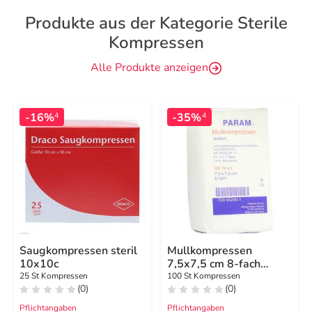
Produkte aus der Kategorie Sterile
Kompressen
Alle Produkte anzeigen
-16%
-35%
4
4
Saugkompressen steril
Mullkompressen
10x10c
7,5x7,5 cm 8-fach
unsteril
25 St Kompressen
100 St Kompressen
(0)
(0)
Pflichtangaben
Pflichtangaben