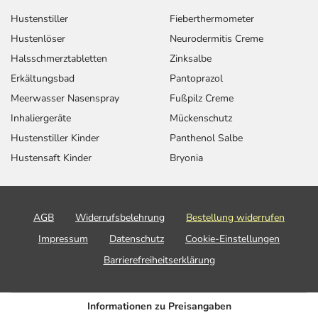
Hustenstiller
Fieberthermometer
Hustenlöser
Neurodermitis Creme
Halsschmerztabletten
Zinksalbe
Erkältungsbad
Pantoprazol
Meerwasser Nasenspray
Fußpilz Creme
Inhaliergeräte
Mückenschutz
Hustenstiller Kinder
Panthenol Salbe
Hustensaft Kinder
Bryonia
AGB
Widerrufsbelehrung
Bestellung widerrufen
Impressum
Datenschutz
Cookie-Einstellungen
Barrierefreiheitserklärung
Informationen zu Preisangaben