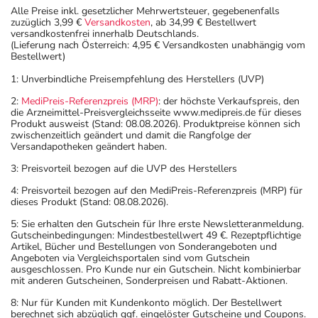
Alle Preise inkl. gesetzlicher Mehrwertsteuer, gegebenenfalls
zuzüglich 3,99 €
Versandkosten
, ab 34,99 € Bestellwert
versandkostenfrei innerhalb Deutschlands.
(Lieferung nach Österreich: 4,95 € Versandkosten unabhängig vom
Bestellwert)
1: Unverbindliche Preisempfehlung des Herstellers (UVP)
2:
MediPreis-Referenzpreis (MRP)
: der höchste Verkaufspreis, den
die Arzneimittel-Preisvergleichsseite www.medipreis.de für dieses
Produkt ausweist (Stand: 08.08.2026). Produktpreise können sich
zwischenzeitlich geändert und damit die Rangfolge der
Versandapotheken geändert haben.
3: Preisvorteil bezogen auf die UVP des Herstellers
4: Preisvorteil bezogen auf den MediPreis-Referenzpreis (MRP) für
dieses Produkt (Stand: 08.08.2026).
5: Sie erhalten den Gutschein für Ihre erste Newsletteranmeldung.
Gutscheinbedingungen: Mindestbestellwert 49 €. Rezeptpflichtige
Artikel, Bücher und Bestellungen von Sonderangeboten und
Angeboten via Vergleichsportalen sind vom Gutschein
ausgeschlossen. Pro Kunde nur ein Gutschein. Nicht kombinierbar
mit anderen Gutscheinen, Sonderpreisen und Rabatt-Aktionen.
8: Nur für Kunden mit Kundenkonto möglich. Der Bestellwert
berechnet sich abzüglich ggf. eingelöster Gutscheine und Coupons.