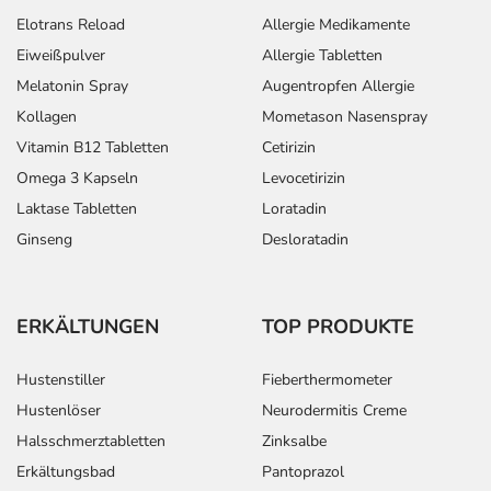
Elotrans Reload
Allergie Medikamente
Eiweißpulver
Allergie Tabletten
Melatonin Spray
Augentropfen Allergie
Kollagen
Mometason Nasenspray
Vitamin B12 Tabletten
Cetirizin
Omega 3 Kapseln
Levocetirizin
Laktase Tabletten
Loratadin
Ginseng
Desloratadin
ERKÄLTUNGEN
TOP PRODUKTE
Hustenstiller
Fieberthermometer
Hustenlöser
Neurodermitis Creme
Halsschmerztabletten
Zinksalbe
Erkältungsbad
Pantoprazol