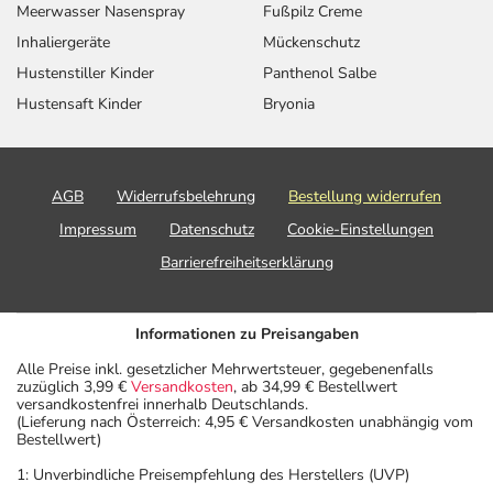
Meerwasser Nasenspray
Fußpilz Creme
Inhaliergeräte
Mückenschutz
Hustenstiller Kinder
Panthenol Salbe
Hustensaft Kinder
Bryonia
AGB
Widerrufsbelehrung
Bestellung widerrufen
Impressum
Datenschutz
Cookie-Einstellungen
Barrierefreiheitserklärung
Informationen zu Preisangaben
Alle Preise inkl. gesetzlicher Mehrwertsteuer, gegebenenfalls
zuzüglich 3,99 €
Versandkosten
, ab 34,99 € Bestellwert
versandkostenfrei innerhalb Deutschlands.
(Lieferung nach Österreich: 4,95 € Versandkosten unabhängig vom
Bestellwert)
1: Unverbindliche Preisempfehlung des Herstellers (UVP)