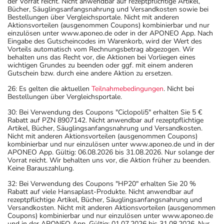
der Vorrat reicht. Nicht anwendbar auf rezeptpflichtige Artikel,
Bücher, Säuglingsanfangsnahrung und Versandkosten sowie bei
Bestellungen über Vergleichsportale. Nicht mit anderen
Aktionsvorteilen (ausgenommen Coupons) kombinierbar und nur
einzulösen unter www.aponeo.de oder in der APONEO App. Nach
Eingabe des Gutscheincodes im Warenkorb, wird der Wert des
Vorteils automatisch vom Rechnungsbetrag abgezogen. Wir
behalten uns das Recht vor, die Aktionen bei Vorliegen eines
wichtigen Grundes zu beenden oder ggf. mit einem anderen
Gutschein bzw. durch eine andere Aktion zu ersetzen.
26: Es gelten die aktuellen
Teilnahmebedingungen
. Nicht bei
Bestellungen über Vergleichsportale.
30: Bei Verwendung des Coupons "Ciclopoli5" erhalten Sie 5 €
Rabatt auf PZN 8907142. Nicht anwendbar auf rezeptpflichtige
Artikel, Bücher, Säuglingsanfangsnahrung und Versandkosten.
Nicht mit anderen Aktionsvorteilen (ausgenommen Coupons)
kombinierbar und nur einzulösen unter www.aponeo.de und in der
APONEO App. Gültig: 06.08.2026 bis 31.08.2026. Nur solange der
Vorrat reicht. Wir behalten uns vor, die Aktion früher zu beenden.
Keine Barauszahlung.
32: Bei Verwendung des Coupons "HP20" erhalten Sie 20 %
Rabatt auf viele Hansaplast-Produkte. Nicht anwendbar auf
rezeptpflichtige Artikel, Bücher, Säuglingsanfangsnahrung und
Versandkosten. Nicht mit anderen Aktionsvorteilen (ausgenommen
Coupons) kombinierbar und nur einzulösen unter www.aponeo.de
und in der APONEO App. Gültig: 01.07.2026 bis 31.08.2026. Nur