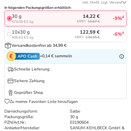
Refluthin, Lasea & Carmenthin Deals
Sport & Fitness
Täglich gut versorgt
inkl. MwSt. zzgl. Versand
In folgenden Packungsgrößen erhältlich:
14,22 €
30 g
Salus Deals
Tierapotheke
4
-9%
MRP²
15,67 €
474,00 €/1 kg
122,59 €
10x30 g
4
-6%
Vitamine & Mineralstoffe
MRP²
130,65 €
408,63 €/1 kg
Versandkostenfrei ab 34,99 €
Marken
+0,14 €
sammeln
APO Cash
Schnelle Lieferung
Sichere Zahlung
Geprüfter Shop
Zu meiner Favoriten-Liste hinzufügen
Darreichungsform:
Salbe
Packungsgröße:
30 g
PZN/Art.Nr.:
03190604
Anbieter/Hersteller:
SANUM-KEHLBECK GmbH &