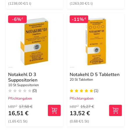
(1238,00 €/1 l)
(1263,00 €/1 l)
-6%
-11%
4
4
Notakehl D 3
Notakehl D 5 Tabletten
Suppositorien
20 St Tabletten
10 St Suppositorien
(0)
(1)
Pflichtangaben
Pflichtangaben
17,58 €
15,27 €
2
2
MRP
MRP
16,51 €
13,52 €
(1,65 €/1 St)
(0,68 €/1 St)