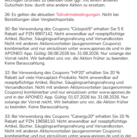
wichtigen Grundes zu beenden oder ggf. mit einem anderen
Gutschein bzw. durch eine andere Aktion zu ersetzen.
26: Es gelten die aktuellen
Teilnahmebedingungen
. Nicht bei
Bestellungen über Vergleichsportale.
30: Bei Verwendung des Coupons "Ciclopoli5" erhalten Sie 5 €
Rabatt auf PZN 8907142. Nicht anwendbar auf rezeptpflichtige
Artikel, Bücher, Säuglingsanfangsnahrung und Versandkosten.
Nicht mit anderen Aktionsvorteilen (ausgenommen Coupons)
kombinierbar und nur einzulösen unter www.aponeo.de und in der
APONEO App. Gültig: 06.08.2026 bis 31.08.2026. Nur solange der
Vorrat reicht. Wir behalten uns vor, die Aktion früher zu beenden.
Keine Barauszahlung.
32: Bei Verwendung des Coupons "HP20" erhalten Sie 20 %
Rabatt auf viele Hansaplast-Produkte. Nicht anwendbar auf
rezeptpflichtige Artikel, Bücher, Säuglingsanfangsnahrung und
Versandkosten. Nicht mit anderen Aktionsvorteilen (ausgenommen
Coupons) kombinierbar und nur einzulösen unter www.aponeo.de
und in der APONEO App. Gültig: 01.07.2026 bis 31.08.2026. Nur
solange der Vorrat reicht. Wir behalten uns vor, die Aktion früher
zu beenden. Keine Barauszahlung.
33: Bei Verwendung des Coupons "Canergy20" erhalten Sie 20 %
Rabatt auf PZN 19658110. Nicht anwendbar auf rezeptpflichtige
Artikel, Bücher, Säuglingsanfangsnahrung und Versandkosten.
Nicht mit anderen Aktionsvorteilen (ausgenommen Coupons)
kombinierbar und nur einzulösen unter www.aponeo.de und in der