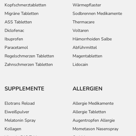
Kopfschmerztabletten
Wärmepflaster
Migräne Tabletten
Sodbrennen Medikamente
ASS Tabletten
Thermacare
Diclofenac
Voltaren
Ibuprofen
Hämorrhoiden Salbe
Paracetamol
Abführmittel
Regelschmerzen Tabletten
Magentabletten
Zahnschmerzen Tabletten
Lidocain
SUPPLEMENTE
ALLERGIEN
Elotrans Reload
Allergie Medikamente
Eiweißpulver
Allergie Tabletten
Melatonin Spray
Augentropfen Allergie
Kollagen
Mometason Nasenspray