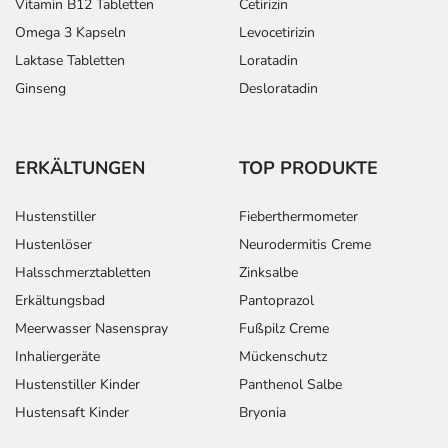
Vitamin B12 Tabletten
Cetirizin
Omega 3 Kapseln
Levocetirizin
Laktase Tabletten
Loratadin
Ginseng
Desloratadin
ERKÄLTUNGEN
TOP PRODUKTE
Hustenstiller
Fieberthermometer
Hustenlöser
Neurodermitis Creme
Halsschmerztabletten
Zinksalbe
Erkältungsbad
Pantoprazol
Meerwasser Nasenspray
Fußpilz Creme
Inhaliergeräte
Mückenschutz
Hustenstiller Kinder
Panthenol Salbe
Hustensaft Kinder
Bryonia