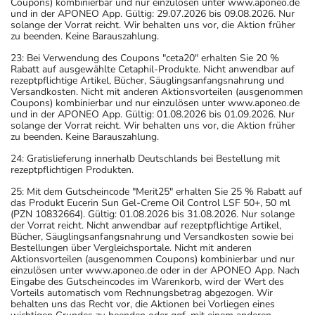
Coupons) kombinierbar und nur einzulösen unter www.aponeo.de
und in der APONEO App. Gültig: 29.07.2026 bis 09.08.2026. Nur
solange der Vorrat reicht. Wir behalten uns vor, die Aktion früher
zu beenden. Keine Barauszahlung.
23: Bei Verwendung des Coupons "ceta20" erhalten Sie 20 %
Rabatt auf ausgewählte Cetaphil-Produkte. Nicht anwendbar auf
rezeptpflichtige Artikel, Bücher, Säuglingsanfangsnahrung und
Versandkosten. Nicht mit anderen Aktionsvorteilen (ausgenommen
Coupons) kombinierbar und nur einzulösen unter www.aponeo.de
und in der APONEO App. Gültig: 01.08.2026 bis 01.09.2026. Nur
solange der Vorrat reicht. Wir behalten uns vor, die Aktion früher
zu beenden. Keine Barauszahlung.
24: Gratislieferung innerhalb Deutschlands bei Bestellung mit
rezeptpflichtigen Produkten.
25: Mit dem Gutscheincode "Merit25" erhalten Sie 25 % Rabatt auf
das Produkt Eucerin Sun Gel-Creme Oil Control LSF 50+, 50 ml
(PZN 10832664). Gültig: 01.08.2026 bis 31.08.2026. Nur solange
der Vorrat reicht. Nicht anwendbar auf rezeptpflichtige Artikel,
Bücher, Säuglingsanfangsnahrung und Versandkosten sowie bei
Bestellungen über Vergleichsportale. Nicht mit anderen
Aktionsvorteilen (ausgenommen Coupons) kombinierbar und nur
einzulösen unter www.aponeo.de oder in der APONEO App. Nach
Eingabe des Gutscheincodes im Warenkorb, wird der Wert des
Vorteils automatisch vom Rechnungsbetrag abgezogen. Wir
behalten uns das Recht vor, die Aktionen bei Vorliegen eines