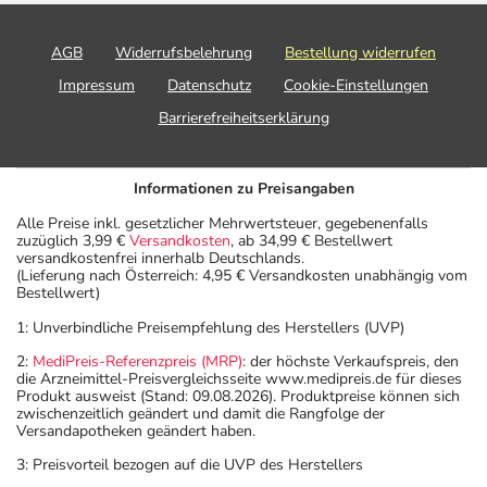
AGB
Widerrufsbelehrung
Bestellung widerrufen
Impressum
Datenschutz
Cookie-Einstellungen
Barrierefreiheitserklärung
Informationen zu Preisangaben
Alle Preise inkl. gesetzlicher Mehrwertsteuer, gegebenenfalls
zuzüglich 3,99 €
Versandkosten
, ab 34,99 € Bestellwert
versandkostenfrei innerhalb Deutschlands.
(Lieferung nach Österreich: 4,95 € Versandkosten unabhängig vom
Bestellwert)
1: Unverbindliche Preisempfehlung des Herstellers (UVP)
2:
MediPreis-Referenzpreis (MRP)
: der höchste Verkaufspreis, den
die Arzneimittel-Preisvergleichsseite www.medipreis.de für dieses
Produkt ausweist (Stand: 09.08.2026). Produktpreise können sich
zwischenzeitlich geändert und damit die Rangfolge der
Versandapotheken geändert haben.
3: Preisvorteil bezogen auf die UVP des Herstellers