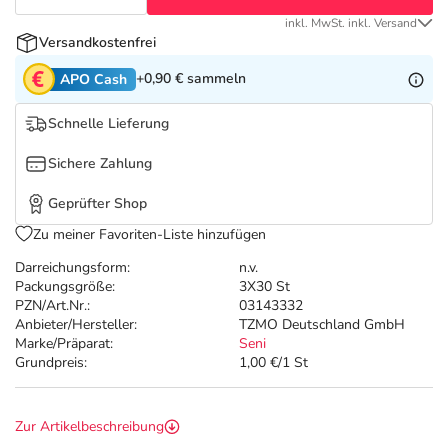
Refluthin, Lasea & Carmenthin Deals
Sport & Fitness
Täglich gut versorgt
inkl. MwSt. inkl. Versand
Versandkostenfrei
Salus Deals
Tierapotheke
+0,90 €
sammeln
APO Cash
Vitamine & Mineralstoffe
Schnelle Lieferung
Sichere Zahlung
Marken
Geprüfter Shop
Zu meiner Favoriten-Liste hinzufügen
Darreichungsform:
n.v.
Packungsgröße:
3X30 St
PZN/Art.Nr.:
03143332
Anbieter/Hersteller:
TZMO Deutschland GmbH
Marke/Präparat:
Seni
Grundpreis:
1,00 €/1 St
Zur Artikelbeschreibung