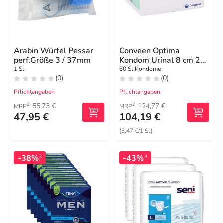
Arabin Würfel Pessar
Conveen Optima
perf.Größe 3 / 37mm
Kondom Urinal 8 cm 28
mm
1 St
30 St Kondome
(0)
(0)
Pflichtangaben
Pflichtangaben
55,73 €
124,77 €
2
2
MRP
MRP
47,95 €
104,19 €
(3,47 €/1 St)
-38%
-43%
3
3