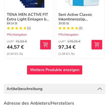
TENA MEN ACTIVE FIT
Seni Active Classic
Extra Light Einlagen bei
Inkontinenzslip
Inkontinenz
Einm.large
8X14 St
3X30 St
(1)
(1)
Pflichtangaben
Pflichtangaben
71,92 €
170,25 €
1
1
UVP
UVP
44,57 €
97,34 €
(0,40 €/1 St)
(1,08 €/1 St)
Weitere Produkte anzeigen
Artikelbeschreibung
Adresse des Anbieters/Herstellers