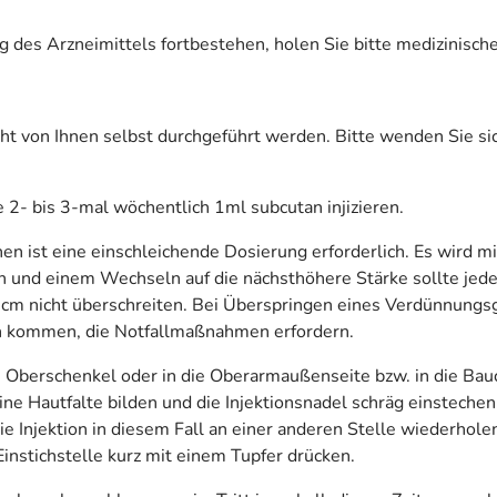
es Arzneimittels fortbestehen, holen Sie bitte medizinische
icht von Ihnen selbst durchgeführt werden. Bitte wenden Sie si
e 2- bis 3-mal wöchentlich 1ml subcutan injizieren.
n ist eine einschleichende Dosierung erforderlich. Es wird mi
 und einem Wechseln auf die nächsthöhere Stärke sollte jede
cm nicht überschreiten. Bei Überspringen eines Verdünnungsgr
nen kommen, die Notfallmaßnahmen erfordern.
en Oberschenkel oder in die Oberarmaußenseite bzw. in die Bau
e Hautfalte bilden und die Injektionsnadel schräg einstechen
e Injektion in diesem Fall an einer anderen Stelle wiederholen.
instichstelle kurz mit einem Tupfer drücken.