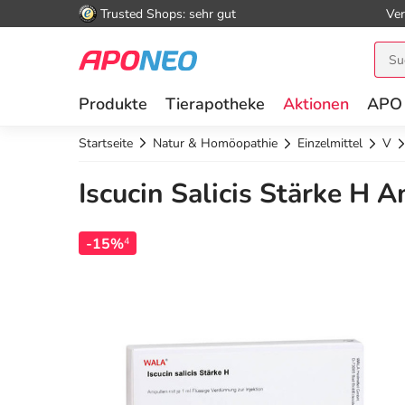
Trusted Shops: sehr gut
Ver
Produkte
Tierapotheke
Aktionen
APO
Startseite
Natur & Homöopathie
Einzelmittel
V
Iscucin Salicis Stärke H 
-15%
4