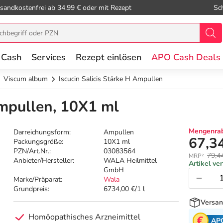
sandkostenfrei ab 34.99 € oder mit Rezept
Sc
 Cash
Services
Rezept einlösen
APO Cash Deals
Viscum album
Iscucin Salicis Stärke H Ampullen
Ampullen, 10X1 ml
Mengenrab
Darreichungsform:
Ampullen
67,3
Packungsgröße:
10X1 ml
PZN/Art.Nr.:
03083564
79,4
MRP²
Anbieter/Hersteller:
WALA Heilmittel
Artikel ve
GmbH
Marke/Präparat:
Wala
Grundpreis:
6734,00 €/1 l
Versan
Homöopathisches Arzneimittel
AP