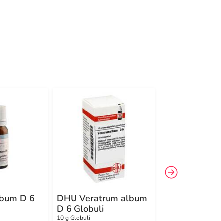
-9%
4
lbum D 6
DHU Veratrum album
DHU Viscum 
D 6 Globuli
12 Globuli
10 g Globuli
10 g Globuli