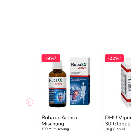
-9%
-22%
3
4
Rubaxx Arthro
DHU Viper
Mischung
30 Globuli
100 ml Mischung
10 g Globuli