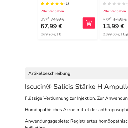
(1)
(
Pflichtangaben
Pflichtangaben
74,99 €
17,99 €
1
2
UVP
MRP
67,99 €
13,99 €
(679,90 €/1 l)
(1399,00 €/1 kg
Artikelbeschreibung
Iscucin® Salicis Stärke H Ampul
Flüssige Verdünnung zur Injektion. Zur Anwendun
Homöopathisches Arzneimittel der anthroposoph
Anwendungsgebiete: Registriertes homöopathisch
Indikation.