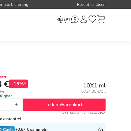
hnelle Lieferung
Rezept einlösen
att
4 €
-15%
4
10X1 ml
Grundpreis:
4 €
6734,00 €/1 l
rfügbar
In den Warenkorb
inkl. MwSt. inkl. Versand
dkostenfrei
+0,67 €
sammeln
O Cash