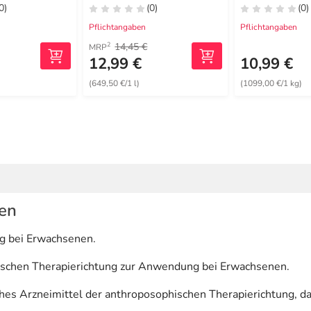
0)
(0)
(0)
Pflichtangaben
Pflichtangaben
14,45 €
2
MRP
12,99 €
10,99 €
)
(649,50 €/1 l)
(1099,00 €/1 kg)
len
g bei Erwachsenen.
ischen Therapierichtung zur Anwendung bei Erwachsenen.
es Arzneimittel der anthroposophischen Therapierichtung, d