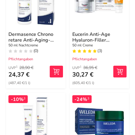
Dermasence Chrono
Eucerin Anti-Age
retare Anti-Aging-
Hyaluron-Filler
Nachtpflege
Tagespflege LSF 30
50 ml Nachtcreme
50 ml Creme
(0)
(3)
Pflichtangaben
Pflichtangaben
28,90 €
36,95 €
1
1
UVP
UVP
24,37 €
30,27 €
(487,40 €/1 l)
(605,40 €/1 l)
-10%
-24%
3
3