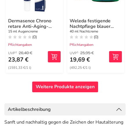
Dermasence Chrono
Weleda festigende
retare Anti-Aging-
Nachtpflege blauer
Augenpflege
Enzian & Edelweiss
15 ml Augencreme
40 ml Nachtcreme
(0)
(0)
Pflichtangaben
Pflichtangaben
26,40 €
25,95 €
1
1
UVP
UVP
23,87 €
19,69 €
(1591,33 €/1 l)
(492,25 €/1 l)
Weitere Produkte anzeigen
Artikelbeschreibung
Sanft und nachhaltig gegen die Zeichen der Hautalterung