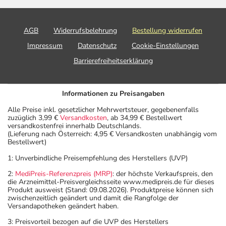
AGB
Widerrufsbelehrung
Bestellung widerrufen
Impressum
Datenschutz
Cookie-Einstellungen
Barrierefreiheitserklärung
Informationen zu Preisangaben
Alle Preise inkl. gesetzlicher Mehrwertsteuer, gegebenenfalls
zuzüglich 3,99 €
Versandkosten
, ab 34,99 € Bestellwert
versandkostenfrei innerhalb Deutschlands.
(Lieferung nach Österreich: 4,95 € Versandkosten unabhängig vom
Bestellwert)
1: Unverbindliche Preisempfehlung des Herstellers (UVP)
2:
MediPreis-Referenzpreis (MRP)
: der höchste Verkaufspreis, den
die Arzneimittel-Preisvergleichsseite www.medipreis.de für dieses
Produkt ausweist (Stand: 09.08.2026). Produktpreise können sich
zwischenzeitlich geändert und damit die Rangfolge der
Versandapotheken geändert haben.
3: Preisvorteil bezogen auf die UVP des Herstellers