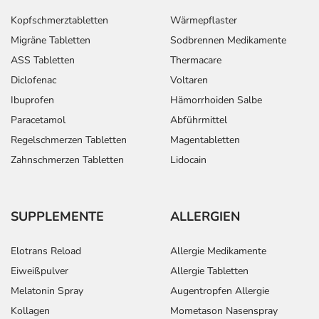
Kopfschmerztabletten
Wärmepflaster
Migräne Tabletten
Sodbrennen Medikamente
ASS Tabletten
Thermacare
Diclofenac
Voltaren
Ibuprofen
Hämorrhoiden Salbe
Paracetamol
Abführmittel
Regelschmerzen Tabletten
Magentabletten
Zahnschmerzen Tabletten
Lidocain
SUPPLEMENTE
ALLERGIEN
Elotrans Reload
Allergie Medikamente
Eiweißpulver
Allergie Tabletten
Melatonin Spray
Augentropfen Allergie
Kollagen
Mometason Nasenspray