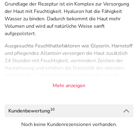
Grundlage der Rezeptur ist ein Komplex zur Versorgung
der Haut mit Feuchtigkeit. Hyaluron hat die Fähigkeit
Wasser zu binden. Dadurch bekommt die Haut mehr
Volumen und wird auf natürliche Weise sanft
aufgepolstert.
Ausgesuchte Feuchthaltefaktoren wie Glycerin, Harnstoff
und pflegendes Allantoin versorgen die Haut zusätzlich
24 Stunden mit Feuchtigkeit, vermindern Zeichen der
Hautalterung und erhöhen die Elastizität der obersten
Hautschicht. 2-3 Mal pro Woche im Gesicht, um die
Augenpartie und auf dem Dekolleté auftragen. Das Gel
Mehr anzeigen
zieht sehr schnell ein, fettet nicht und kann daher auch
unter dem Make-up angewendet werden. Auch Männer
können mit Retterspitz Hyalurongel Hautlinien und
10
Kundenbewertung
gestresst aussehender Haut entgegenwirken.
Noch keine Kundenrezensionen vorhanden.
Retterspitz Hyalurongel ist frei von Alkohol,
Nanopartikeln, Erdölprodukten, PEG-Derivaten und