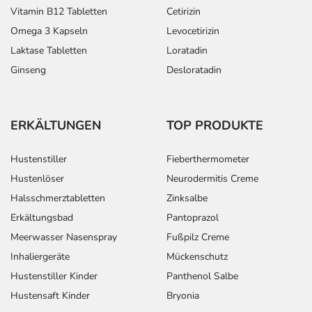
Vitamin B12 Tabletten
Cetirizin
Omega 3 Kapseln
Levocetirizin
Laktase Tabletten
Loratadin
Ginseng
Desloratadin
ERKÄLTUNGEN
TOP PRODUKTE
Hustenstiller
Fieberthermometer
Hustenlöser
Neurodermitis Creme
Halsschmerztabletten
Zinksalbe
Erkältungsbad
Pantoprazol
Meerwasser Nasenspray
Fußpilz Creme
Inhaliergeräte
Mückenschutz
Hustenstiller Kinder
Panthenol Salbe
Hustensaft Kinder
Bryonia