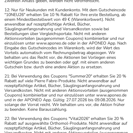
Zweifeln Anlass geben, werden nicht veröffentlicht.
12: Nur für Neukunden mit Kundenkonto. Mit dem Gutscheincode
"10NEU26" erhalten Sie 10 % Rabatt für Ihre erste Bestellung, ab
einem Mindestbestellwert von 49 € (Warenkorbwert). Nicht
anwendbar auf rezeptpflichtige Artikel, Bücher,
Säuglingsanfangsnahrung und Versandkosten sowie bei
Bestellungen über Vergleichsportale. Nicht mit anderen
Aktionsvorteilen (ausgenommen Coupons) kombinierbar und nur
einzulösen unter www.aponeo.de oder in der APONEO App. Nach
Eingabe des Gutscheincodes im Warenkorb, wird der Wert des
Vorteils automatisch vom Rechnungsbetrag abgezogen. Wir
behalten uns das Recht vor, die Aktionen bei Vorliegen eines
wichtigen Grundes zu beenden oder ggf. mit einem anderen
Gutschein bzw. durch eine andere Aktion zu ersetzen.
21: Bei Verwendung des Coupons "Summer20" erhalten Sie 20 %
Rabatt auf viele Pierre Fabre-Produkte. Nicht anwendbar auf
rezeptpflichtige Artikel, Bücher, Säuglingsanfangsnahrung und
Versandkosten. Nicht mit anderen Aktionsvorteilen (ausgenommen
Coupons) kombinierbar und nur einzulösen unter www.aponeo.de
und in der APONEO App. Gültig: 27.07.2026 bis 09.08.2026. Nur
solange der Vorrat reicht. Wir behalten uns vor, die Aktion früher
zu beenden. Keine Barauszahlung.
22: Bei Verwendung des Coupons "Vital2026" erhalten Sie 20 %
Rabatt auf ausgewählte Orthomol-Produkte. Nicht anwendbar auf
rezeptpflichtige Artikel, Bücher, Säuglingsanfangsnahrung und
Versandkosten. Nicht mit anderen Aktionsvorteilen (ausgenommen