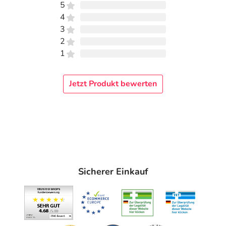
sensibilisierenden Geruchsstoffen.
5
4
Inhaltsstoffe
3
2
Aqua, Propylene Glycol, Glycerin, Urea, Caprylyl/Capryl
1
Glucoside, Phenoxyethanol, Carbomer, Allantoin, Sodium
Hydroxide, Sodium Hyaluronate, Thymol, Parfum, CI
16255
Jetzt Produkt bewerten
Adresse des Anbieters/Herstellers
Retterspitz GmbH & Co. KG
Laufer Str. 17-19
90571 Schwaig
elektronische Adresse: info@retterspitz.de |
Sicherer Einkauf
www.retterspitz.de
Angaben gem. EU-Produktsicherheitsverordnung (GPSR)
anzeigen
Das
PDF des Beipackzettels
können Sie sich oben