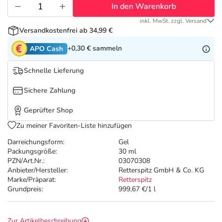
Refluthin, Lasea & Carmenthin Deals
Sport & Fitness
Täglich gut versorgt
In den Warenkorb
inkl. MwSt. zzgl. Versand
Salus Deals
Tierapotheke
Versandkostenfrei ab 34,99 €
+0,30 €
sammeln
APO Cash
Vitamine & Mineralstoffe
Schnelle Lieferung
Marken
Sichere Zahlung
Geprüfter Shop
Zu meiner Favoriten-Liste hinzufügen
Darreichungsform:
Gel
Packungsgröße:
30 ml
PZN/Art.Nr.:
03070308
Anbieter/Hersteller:
Retterspitz GmbH & Co. KG
Marke/Präparat:
Retterspitz
Grundpreis:
999,67 €/1 l
Zur Artikelbeschreibung