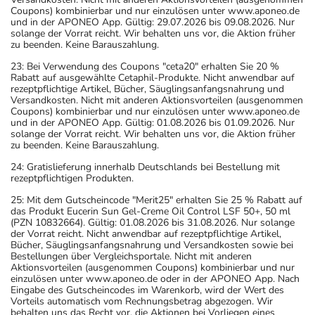
Coupons) kombinierbar und nur einzulösen unter www.aponeo.de
und in der APONEO App. Gültig: 29.07.2026 bis 09.08.2026. Nur
solange der Vorrat reicht. Wir behalten uns vor, die Aktion früher
zu beenden. Keine Barauszahlung.
23: Bei Verwendung des Coupons "ceta20" erhalten Sie 20 %
Rabatt auf ausgewählte Cetaphil-Produkte. Nicht anwendbar auf
rezeptpflichtige Artikel, Bücher, Säuglingsanfangsnahrung und
Versandkosten. Nicht mit anderen Aktionsvorteilen (ausgenommen
Coupons) kombinierbar und nur einzulösen unter www.aponeo.de
und in der APONEO App. Gültig: 01.08.2026 bis 01.09.2026. Nur
solange der Vorrat reicht. Wir behalten uns vor, die Aktion früher
zu beenden. Keine Barauszahlung.
24: Gratislieferung innerhalb Deutschlands bei Bestellung mit
rezeptpflichtigen Produkten.
25: Mit dem Gutscheincode "Merit25" erhalten Sie 25 % Rabatt auf
das Produkt Eucerin Sun Gel-Creme Oil Control LSF 50+, 50 ml
(PZN 10832664). Gültig: 01.08.2026 bis 31.08.2026. Nur solange
der Vorrat reicht. Nicht anwendbar auf rezeptpflichtige Artikel,
Bücher, Säuglingsanfangsnahrung und Versandkosten sowie bei
Bestellungen über Vergleichsportale. Nicht mit anderen
Aktionsvorteilen (ausgenommen Coupons) kombinierbar und nur
einzulösen unter www.aponeo.de oder in der APONEO App. Nach
Eingabe des Gutscheincodes im Warenkorb, wird der Wert des
Vorteils automatisch vom Rechnungsbetrag abgezogen. Wir
behalten uns das Recht vor, die Aktionen bei Vorliegen eines