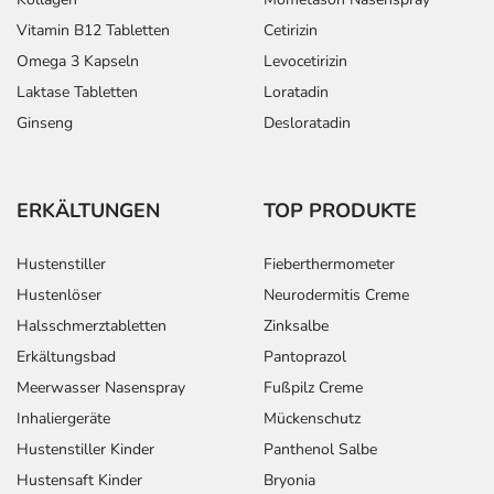
Vitamin B12 Tabletten
Cetirizin
Omega 3 Kapseln
Levocetirizin
Laktase Tabletten
Loratadin
Ginseng
Desloratadin
ERKÄLTUNGEN
TOP PRODUKTE
Hustenstiller
Fieberthermometer
Hustenlöser
Neurodermitis Creme
Halsschmerztabletten
Zinksalbe
Erkältungsbad
Pantoprazol
Meerwasser Nasenspray
Fußpilz Creme
Inhaliergeräte
Mückenschutz
Hustenstiller Kinder
Panthenol Salbe
Hustensaft Kinder
Bryonia