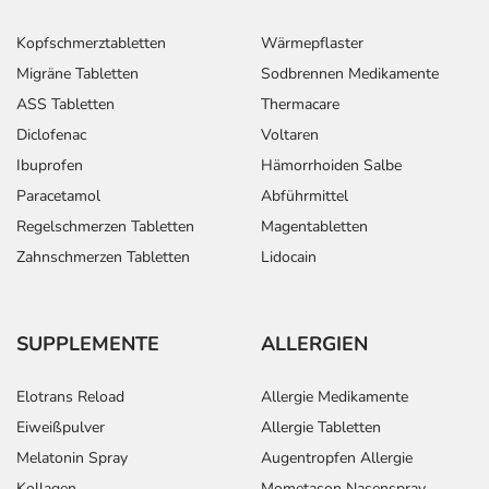
Kopfschmerztabletten
Wärmepflaster
Migräne Tabletten
Sodbrennen Medikamente
ASS Tabletten
Thermacare
Diclofenac
Voltaren
Ibuprofen
Hämorrhoiden Salbe
Paracetamol
Abführmittel
Regelschmerzen Tabletten
Magentabletten
Zahnschmerzen Tabletten
Lidocain
SUPPLEMENTE
ALLERGIEN
Elotrans Reload
Allergie Medikamente
Eiweißpulver
Allergie Tabletten
Melatonin Spray
Augentropfen Allergie
Kollagen
Mometason Nasenspray