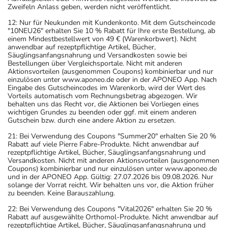
Zweifeln Anlass geben, werden nicht veröffentlicht.
12: Nur für Neukunden mit Kundenkonto. Mit dem Gutscheincode
"10NEU26" erhalten Sie 10 % Rabatt für Ihre erste Bestellung, ab
einem Mindestbestellwert von 49 € (Warenkorbwert). Nicht
anwendbar auf rezeptpflichtige Artikel, Bücher,
Säuglingsanfangsnahrung und Versandkosten sowie bei
Bestellungen über Vergleichsportale. Nicht mit anderen
Aktionsvorteilen (ausgenommen Coupons) kombinierbar und nur
einzulösen unter www.aponeo.de oder in der APONEO App. Nach
Eingabe des Gutscheincodes im Warenkorb, wird der Wert des
Vorteils automatisch vom Rechnungsbetrag abgezogen. Wir
behalten uns das Recht vor, die Aktionen bei Vorliegen eines
wichtigen Grundes zu beenden oder ggf. mit einem anderen
Gutschein bzw. durch eine andere Aktion zu ersetzen.
21: Bei Verwendung des Coupons "Summer20" erhalten Sie 20 %
Rabatt auf viele Pierre Fabre-Produkte. Nicht anwendbar auf
rezeptpflichtige Artikel, Bücher, Säuglingsanfangsnahrung und
Versandkosten. Nicht mit anderen Aktionsvorteilen (ausgenommen
Coupons) kombinierbar und nur einzulösen unter www.aponeo.de
und in der APONEO App. Gültig: 27.07.2026 bis 09.08.2026. Nur
solange der Vorrat reicht. Wir behalten uns vor, die Aktion früher
zu beenden. Keine Barauszahlung.
22: Bei Verwendung des Coupons "Vital2026" erhalten Sie 20 %
Rabatt auf ausgewählte Orthomol-Produkte. Nicht anwendbar auf
rezeptpflichtige Artikel, Bücher, Säuglingsanfangsnahrung und