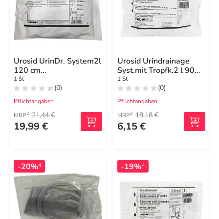
Urosid UrinDr. System2l
Urosid Urindrainage
120 cm
Syst.mit Tropfk.2 l 90
Schl.nadelf.Vent.senk.
cm Schl.
1 St
1 St
(0)
(0)
Pflichtangaben
Pflichtangaben
21,44 €
18,18 €
2
2
MRP
MRP
19,99 €
6,15 €
-20%
-19%
4
4