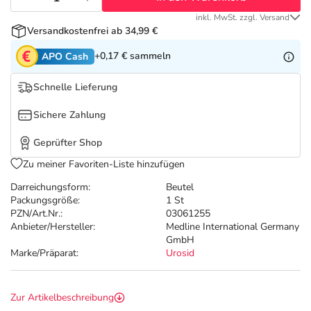
Refluthin, Lasea & Carmenthin Deals
Sport & Fitness
Täglich gut versorgt
inkl. MwSt. zzgl. Versand
Versandkostenfrei ab 34,99 €
Salus Deals
Tierapotheke
+0,17 €
sammeln
APO Cash
Vitamine & Mineralstoffe
Schnelle Lieferung
Sichere Zahlung
Marken
Geprüfter Shop
Zu meiner Favoriten-Liste hinzufügen
Darreichungsform:
Beutel
Packungsgröße:
1 St
PZN/Art.Nr.:
03061255
Anbieter/Hersteller:
Medline International Germany
GmbH
Marke/Präparat:
Urosid
Zur Artikelbeschreibung