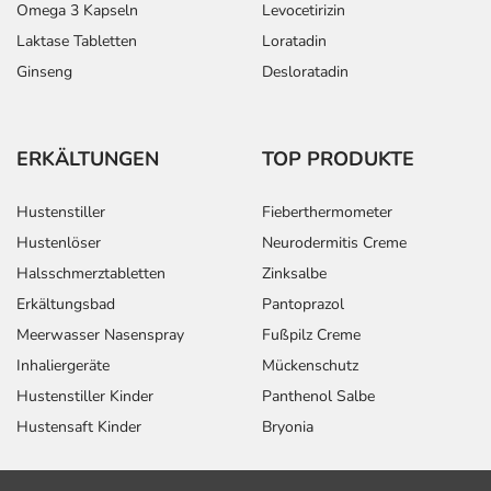
Omega 3 Kapseln
Levocetirizin
Laktase Tabletten
Loratadin
Ginseng
Desloratadin
ERKÄLTUNGEN
TOP PRODUKTE
Hustenstiller
Fieberthermometer
Hustenlöser
Neurodermitis Creme
Halsschmerztabletten
Zinksalbe
Erkältungsbad
Pantoprazol
Meerwasser Nasenspray
Fußpilz Creme
Inhaliergeräte
Mückenschutz
Hustenstiller Kinder
Panthenol Salbe
Hustensaft Kinder
Bryonia