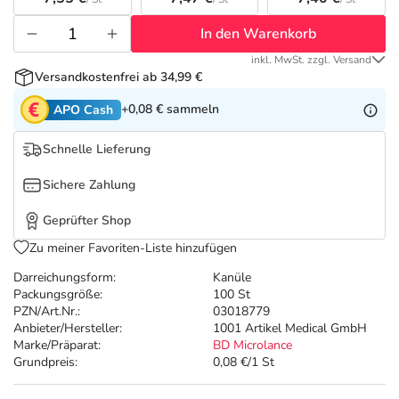
Refluthin, Lasea & Carmenthin Deals
Sport & Fitness
Täglich gut versorgt
In den Warenkorb
Salus Deals
Tierapotheke
inkl. MwSt. zzgl. Versand
Versandkostenfrei ab 34,99 €
Vitamine & Mineralstoffe
+0,08 €
sammeln
APO Cash
Schnelle Lieferung
Marken
Sichere Zahlung
Geprüfter Shop
Zu meiner Favoriten-Liste hinzufügen
Darreichungsform:
Kanüle
Packungsgröße:
100 St
PZN/Art.Nr.:
03018779
Anbieter/Hersteller:
1001 Artikel Medical GmbH
Marke/Präparat:
BD Microlance
Grundpreis:
0,08 €/1 St