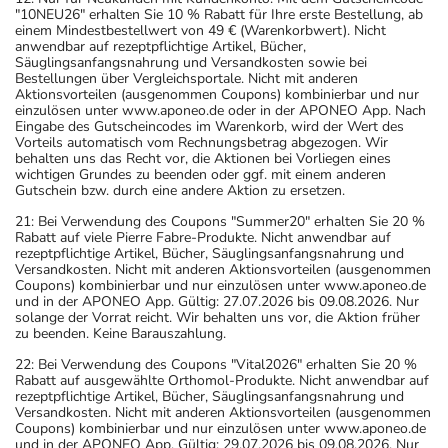
"10NEU26" erhalten Sie 10 % Rabatt für Ihre erste Bestellung, ab
einem Mindestbestellwert von 49 € (Warenkorbwert). Nicht
anwendbar auf rezeptpflichtige Artikel, Bücher,
Säuglingsanfangsnahrung und Versandkosten sowie bei
Bestellungen über Vergleichsportale. Nicht mit anderen
Aktionsvorteilen (ausgenommen Coupons) kombinierbar und nur
einzulösen unter www.aponeo.de oder in der APONEO App. Nach
Eingabe des Gutscheincodes im Warenkorb, wird der Wert des
Vorteils automatisch vom Rechnungsbetrag abgezogen. Wir
behalten uns das Recht vor, die Aktionen bei Vorliegen eines
wichtigen Grundes zu beenden oder ggf. mit einem anderen
Gutschein bzw. durch eine andere Aktion zu ersetzen.
21: Bei Verwendung des Coupons "Summer20" erhalten Sie 20 %
Rabatt auf viele Pierre Fabre-Produkte. Nicht anwendbar auf
rezeptpflichtige Artikel, Bücher, Säuglingsanfangsnahrung und
Versandkosten. Nicht mit anderen Aktionsvorteilen (ausgenommen
Coupons) kombinierbar und nur einzulösen unter www.aponeo.de
und in der APONEO App. Gültig: 27.07.2026 bis 09.08.2026. Nur
solange der Vorrat reicht. Wir behalten uns vor, die Aktion früher
zu beenden. Keine Barauszahlung.
22: Bei Verwendung des Coupons "Vital2026" erhalten Sie 20 %
Rabatt auf ausgewählte Orthomol-Produkte. Nicht anwendbar auf
rezeptpflichtige Artikel, Bücher, Säuglingsanfangsnahrung und
Versandkosten. Nicht mit anderen Aktionsvorteilen (ausgenommen
Coupons) kombinierbar und nur einzulösen unter www.aponeo.de
und in der APONEO App. Gültig: 29.07.2026 bis 09.08.2026. Nur