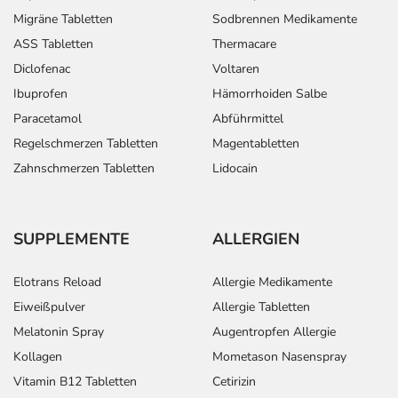
Migräne Tabletten
Sodbrennen Medikamente
ASS Tabletten
Thermacare
Diclofenac
Voltaren
Ibuprofen
Hämorrhoiden Salbe
Paracetamol
Abführmittel
Regelschmerzen Tabletten
Magentabletten
Zahnschmerzen Tabletten
Lidocain
SUPPLEMENTE
ALLERGIEN
Elotrans Reload
Allergie Medikamente
Eiweißpulver
Allergie Tabletten
Melatonin Spray
Augentropfen Allergie
Kollagen
Mometason Nasenspray
Vitamin B12 Tabletten
Cetirizin