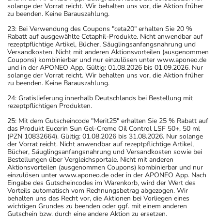
solange der Vorrat reicht. Wir behalten uns vor, die Aktion früher
zu beenden. Keine Barauszahlung.
23: Bei Verwendung des Coupons "ceta20" erhalten Sie 20 %
Rabatt auf ausgewählte Cetaphil-Produkte. Nicht anwendbar auf
rezeptpflichtige Artikel, Bücher, Säuglingsanfangsnahrung und
Versandkosten. Nicht mit anderen Aktionsvorteilen (ausgenommen
Coupons) kombinierbar und nur einzulösen unter www.aponeo.de
und in der APONEO App. Gültig: 01.08.2026 bis 01.09.2026. Nur
solange der Vorrat reicht. Wir behalten uns vor, die Aktion früher
zu beenden. Keine Barauszahlung.
24: Gratislieferung innerhalb Deutschlands bei Bestellung mit
rezeptpflichtigen Produkten.
25: Mit dem Gutscheincode "Merit25" erhalten Sie 25 % Rabatt auf
das Produkt Eucerin Sun Gel-Creme Oil Control LSF 50+, 50 ml
(PZN 10832664). Gültig: 01.08.2026 bis 31.08.2026. Nur solange
der Vorrat reicht. Nicht anwendbar auf rezeptpflichtige Artikel,
Bücher, Säuglingsanfangsnahrung und Versandkosten sowie bei
Bestellungen über Vergleichsportale. Nicht mit anderen
Aktionsvorteilen (ausgenommen Coupons) kombinierbar und nur
einzulösen unter www.aponeo.de oder in der APONEO App. Nach
Eingabe des Gutscheincodes im Warenkorb, wird der Wert des
Vorteils automatisch vom Rechnungsbetrag abgezogen. Wir
behalten uns das Recht vor, die Aktionen bei Vorliegen eines
wichtigen Grundes zu beenden oder ggf. mit einem anderen
Gutschein bzw. durch eine andere Aktion zu ersetzen.