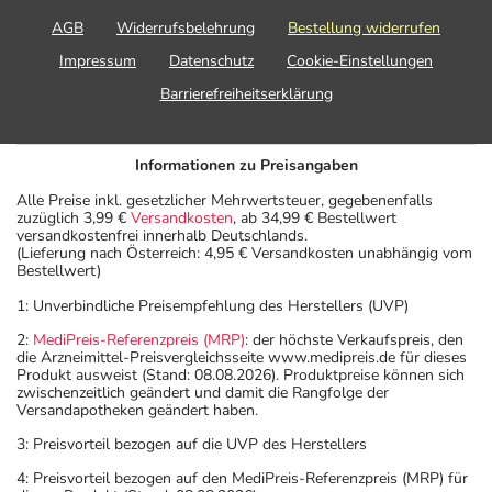
AGB
Widerrufsbelehrung
Bestellung widerrufen
Impressum
Datenschutz
Cookie-Einstellungen
Barrierefreiheitserklärung
Informationen zu Preisangaben
Alle Preise inkl. gesetzlicher Mehrwertsteuer, gegebenenfalls
zuzüglich 3,99 €
Versandkosten
, ab 34,99 € Bestellwert
versandkostenfrei innerhalb Deutschlands.
(Lieferung nach Österreich: 4,95 € Versandkosten unabhängig vom
Bestellwert)
1: Unverbindliche Preisempfehlung des Herstellers (UVP)
2:
MediPreis-Referenzpreis (MRP)
: der höchste Verkaufspreis, den
die Arzneimittel-Preisvergleichsseite www.medipreis.de für dieses
Produkt ausweist (Stand: 08.08.2026). Produktpreise können sich
zwischenzeitlich geändert und damit die Rangfolge der
Versandapotheken geändert haben.
3: Preisvorteil bezogen auf die UVP des Herstellers
4: Preisvorteil bezogen auf den MediPreis-Referenzpreis (MRP) für