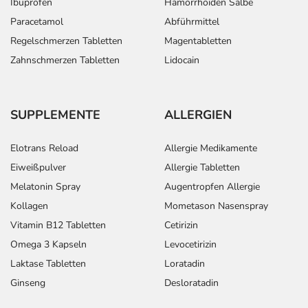
Ibuprofen
Hämorrhoiden Salbe
Paracetamol
Abführmittel
Regelschmerzen Tabletten
Magentabletten
Zahnschmerzen Tabletten
Lidocain
SUPPLEMENTE
ALLERGIEN
Elotrans Reload
Allergie Medikamente
Eiweißpulver
Allergie Tabletten
Melatonin Spray
Augentropfen Allergie
Kollagen
Mometason Nasenspray
Vitamin B12 Tabletten
Cetirizin
Omega 3 Kapseln
Levocetirizin
Laktase Tabletten
Loratadin
Ginseng
Desloratadin