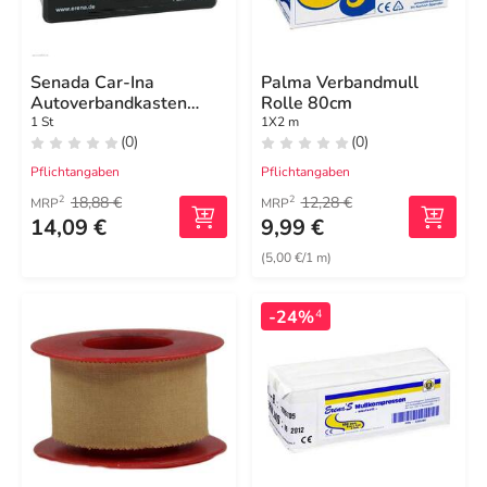
Senada Car-Ina
Palma Verbandmull
Autoverbandkasten
Rolle 80cm
schwarz
1 St
1X2 m
(0)
(0)
Pflichtangaben
Pflichtangaben
18,88 €
12,28 €
2
2
MRP
MRP
14,09 €
9,99 €
(5,00 €/1 m)
-24%
4