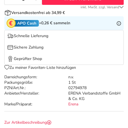
Refluthin, Lasea & Carmenthin Deals
Sport & Fitness
Täglich gut versorgt
inkl. MwSt. zzgl. Versand
Versandkostenfrei ab 34,99 €
Salus Deals
Tierapotheke
+0,26 €
sammeln
APO Cash
Vitamine & Mineralstoffe
Schnelle Lieferung
Sichere Zahlung
Marken
Geprüfter Shop
Zu meiner Favoriten-Liste hinzufügen
Darreichungsform:
n.v.
Packungsgröße:
1 St
PZN/Art.Nr.:
02794978
Anbieter/Hersteller:
ERENA Verbandstoffe GmbH
& Co. KG
Marke/Präparat:
Erena
Zur Artikelbeschreibung