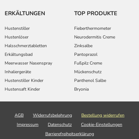
ERKÄLTUNGEN
TOP PRODUKTE
Hustenstiller
Fieberthermometer
Hustenlöser
Neurodermitis Creme
Halsschmerztabletten
Zinksalbe
Erkältungsbad
Pantoprazol
Meerwasser Nasenspray
Fußpilz Creme
Inhaliergeräte
Mückenschutz
Hustenstiller Kinder
Panthenol Salbe
Hustensaft Kinder
Bryonia
AGB
Widerrufsbelehrung
Bestellung widerrufen
Impressum
Datenschutz
Cookie-Einstellungen
Barrierefreiheitserklärung