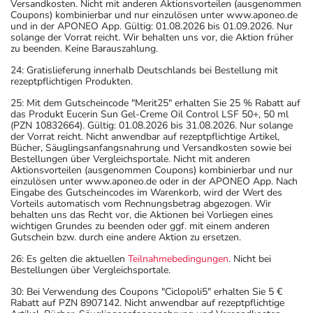
Versandkosten. Nicht mit anderen Aktionsvorteilen (ausgenommen
Coupons) kombinierbar und nur einzulösen unter www.aponeo.de
und in der APONEO App. Gültig: 01.08.2026 bis 01.09.2026. Nur
solange der Vorrat reicht. Wir behalten uns vor, die Aktion früher
zu beenden. Keine Barauszahlung.
24: Gratislieferung innerhalb Deutschlands bei Bestellung mit
rezeptpflichtigen Produkten.
25: Mit dem Gutscheincode "Merit25" erhalten Sie 25 % Rabatt auf
das Produkt Eucerin Sun Gel-Creme Oil Control LSF 50+, 50 ml
(PZN 10832664). Gültig: 01.08.2026 bis 31.08.2026. Nur solange
der Vorrat reicht. Nicht anwendbar auf rezeptpflichtige Artikel,
Bücher, Säuglingsanfangsnahrung und Versandkosten sowie bei
Bestellungen über Vergleichsportale. Nicht mit anderen
Aktionsvorteilen (ausgenommen Coupons) kombinierbar und nur
einzulösen unter www.aponeo.de oder in der APONEO App. Nach
Eingabe des Gutscheincodes im Warenkorb, wird der Wert des
Vorteils automatisch vom Rechnungsbetrag abgezogen. Wir
behalten uns das Recht vor, die Aktionen bei Vorliegen eines
wichtigen Grundes zu beenden oder ggf. mit einem anderen
Gutschein bzw. durch eine andere Aktion zu ersetzen.
26: Es gelten die aktuellen
Teilnahmebedingungen
. Nicht bei
Bestellungen über Vergleichsportale.
30: Bei Verwendung des Coupons "Ciclopoli5" erhalten Sie 5 €
Rabatt auf PZN 8907142. Nicht anwendbar auf rezeptpflichtige