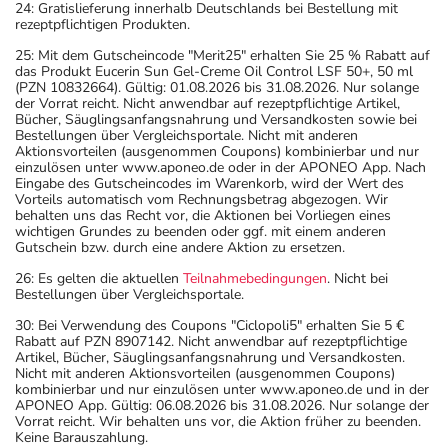
24: Gratislieferung innerhalb Deutschlands bei Bestellung mit
rezeptpflichtigen Produkten.
25: Mit dem Gutscheincode "Merit25" erhalten Sie 25 % Rabatt auf
das Produkt Eucerin Sun Gel-Creme Oil Control LSF 50+, 50 ml
(PZN 10832664). Gültig: 01.08.2026 bis 31.08.2026. Nur solange
der Vorrat reicht. Nicht anwendbar auf rezeptpflichtige Artikel,
Bücher, Säuglingsanfangsnahrung und Versandkosten sowie bei
Bestellungen über Vergleichsportale. Nicht mit anderen
Aktionsvorteilen (ausgenommen Coupons) kombinierbar und nur
einzulösen unter www.aponeo.de oder in der APONEO App. Nach
Eingabe des Gutscheincodes im Warenkorb, wird der Wert des
Vorteils automatisch vom Rechnungsbetrag abgezogen. Wir
behalten uns das Recht vor, die Aktionen bei Vorliegen eines
wichtigen Grundes zu beenden oder ggf. mit einem anderen
Gutschein bzw. durch eine andere Aktion zu ersetzen.
26: Es gelten die aktuellen
Teilnahmebedingungen
. Nicht bei
Bestellungen über Vergleichsportale.
30: Bei Verwendung des Coupons "Ciclopoli5" erhalten Sie 5 €
Rabatt auf PZN 8907142. Nicht anwendbar auf rezeptpflichtige
Artikel, Bücher, Säuglingsanfangsnahrung und Versandkosten.
Nicht mit anderen Aktionsvorteilen (ausgenommen Coupons)
kombinierbar und nur einzulösen unter www.aponeo.de und in der
APONEO App. Gültig: 06.08.2026 bis 31.08.2026. Nur solange der
Vorrat reicht. Wir behalten uns vor, die Aktion früher zu beenden.
Keine Barauszahlung.