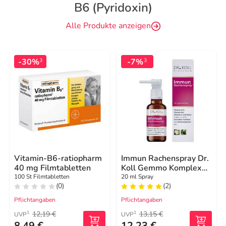
B6 (Pyridoxin)
Alle Produkte anzeigen
-30%
-7%
3
3
Vitamin-B6-ratiopharm
Immun Rachenspray Dr.
40 mg Filmtabletten
Koll Gemmo Komplex
Vit.B6 B12
100 St Filmtabletten
20 ml Spray
(0)
(2)
Pflichtangaben
Pflichtangaben
12,19 €
13,15 €
1
1
UVP
UVP
8,49 €
12,23 €