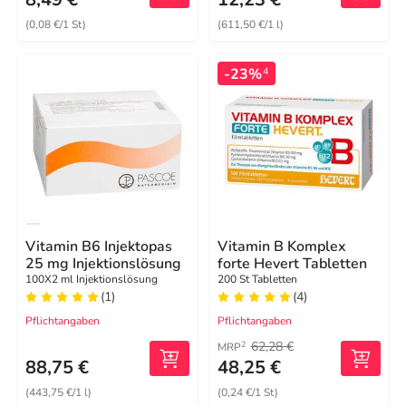
(0,08 €/1 St)
(611,50 €/1 l)
-23%
4
Vitamin B6 Injektopas
Vitamin B Komplex
25 mg Injektionslösung
forte Hevert Tabletten
100X2 ml Injektionslösung
200 St Tabletten
(1)
(4)
Pflichtangaben
Pflichtangaben
62,28 €
2
MRP
88,75 €
48,25 €
(443,75 €/1 l)
(0,24 €/1 St)