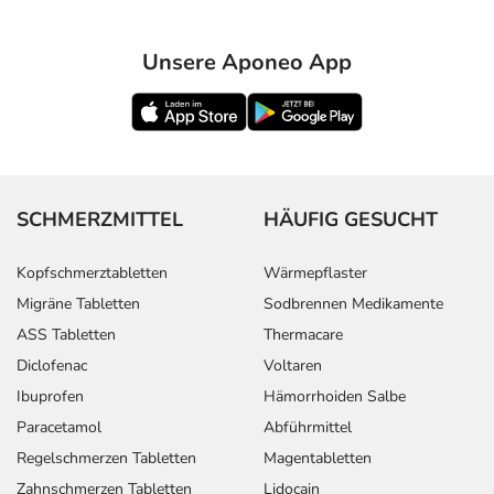
Unsere Aponeo App
SCHMERZMITTEL
HÄUFIG GESUCHT
Kopfschmerztabletten
Wärmepflaster
Migräne Tabletten
Sodbrennen Medikamente
ASS Tabletten
Thermacare
Diclofenac
Voltaren
Ibuprofen
Hämorrhoiden Salbe
Paracetamol
Abführmittel
Regelschmerzen Tabletten
Magentabletten
Zahnschmerzen Tabletten
Lidocain