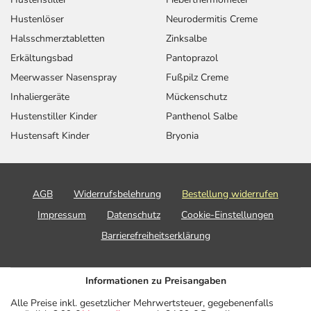
Hustenlöser
Neurodermitis Creme
Halsschmerztabletten
Zinksalbe
Erkältungsbad
Pantoprazol
Meerwasser Nasenspray
Fußpilz Creme
Inhaliergeräte
Mückenschutz
Hustenstiller Kinder
Panthenol Salbe
Hustensaft Kinder
Bryonia
AGB
Widerrufsbelehrung
Bestellung widerrufen
Impressum
Datenschutz
Cookie-Einstellungen
Barrierefreiheitserklärung
Informationen zu Preisangaben
Alle Preise inkl. gesetzlicher Mehrwertsteuer, gegebenenfalls