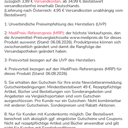
zuzüglich 3,99 €
Versandkosten
, ab 34,99 € Bestellwert
versandkostenfrei innerhalb Deutschlands.
(Lieferung nach Österreich: 4,95 € Versandkosten unabhängig vom
Bestellwert)
1: Unverbindliche Preisempfehlung des Herstellers (UVP)
2:
MediPreis-Referenzpreis (MRP)
: der höchste Verkaufspreis, den
die Arzneimittel-Preisvergleichsseite www.medipreis.de für dieses
Produkt ausweist (Stand: 06.08.2026). Produktpreise können sich
zwischenzeitlich geändert und damit die Rangfolge der
Versandapotheken geändert haben.
3: Preisvorteil bezogen auf die UVP des Herstellers
4: Preisvorteil bezogen auf den MediPreis-Referenzpreis (MRP) für
dieses Produkt (Stand: 06.08.2026).
5: Sie erhalten den Gutschein für Ihre erste Newsletteranmeldung.
Gutscheinbedingungen: Mindestbestellwert 49 €. Rezeptpflichtige
Artikel, Bücher und Bestellungen von Sonderangeboten und
Angeboten via Vergleichsportalen sind vom Gutschein
ausgeschlossen. Pro Kunde nur ein Gutschein. Nicht kombinierbar
mit anderen Gutscheinen, Sonderpreisen und Rabatt-Aktionen.
8: Nur für Kunden mit Kundenkonto möglich. Der Bestellwert
berechnet sich abzüglich ggf. eingelöster Gutscheine und Coupons.
Nicht auf rezeptpflichtige Artikel und Bücher anwendbar und gilt
nicht für Kunden mit Sonderkonditionen.