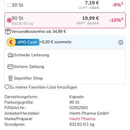
Refluthin, Lasea & Carmenthin Deals
Sport & Fitness
Täglich gut versorgt
7,19 €
3
-8%
30 St
UVP¹
7,80 €
Salus Deals
Tierapotheke
19,99 €
90 St
4
-10%
MRP²
22,17 €
832,92 €/1 kg
Versandkostenfrei ab 34,99 €
Vitamine & Mineralstoffe
+0,20 €
sammeln
APO Cash
Marken
Schnelle Lieferung
Sichere Zahlung
Geprüfter Shop
Zu meiner Favoriten-Liste hinzufügen
Darreichungsform:
Kapseln
Packungsgröße:
90 St
PZN/Art.Nr.:
02552502
Anbieter/Hersteller:
Hecht-Pharma GmbH
Marke/Präparat:
Hecht Pharma
Grundpreis:
832,92 €/1 kg