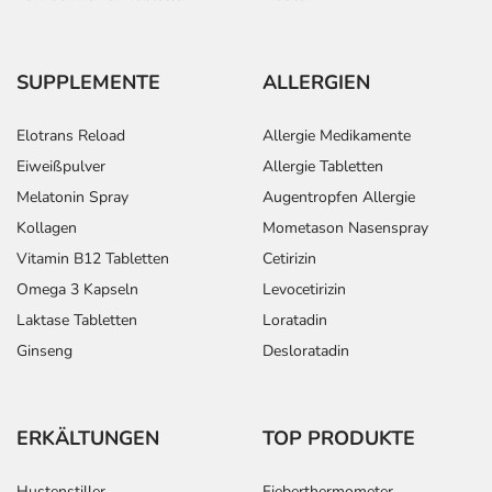
SUPPLEMENTE
ALLERGIEN
Elotrans Reload
Allergie Medikamente
Eiweißpulver
Allergie Tabletten
Melatonin Spray
Augentropfen Allergie
Kollagen
Mometason Nasenspray
Vitamin B12 Tabletten
Cetirizin
Omega 3 Kapseln
Levocetirizin
Laktase Tabletten
Loratadin
Ginseng
Desloratadin
ERKÄLTUNGEN
TOP PRODUKTE
Hustenstiller
Fieberthermometer