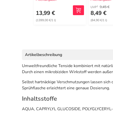
9,45 €
1
UVP
13,99 €
8,49 €
(1399,00 €/1 l)
(84,90 €/1 l)
Artikelbeschreibung
Umweltfreundliche Tenside kombiniert mit natürl
Durch einen mikrobiziden Wirkstoff werden auße
Selbst hartnäckige Verschmutzungen lassen sich 
Sprühflasche erleichtert eine genaue Dosierung.
Inhaltsstoffe
AQUA, CAPRYLYL GLUCOSIDE, POLYGLYCERYL-4