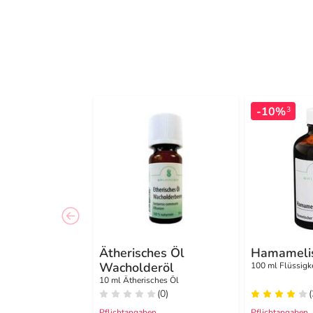
-10%
3
Ätherisches Öl
Hamameli
Wacholderöl
100 ml Flüssigk
10 ml Ätherisches Öl
(0)
(
Pflichtangaben
Pflichtangaben