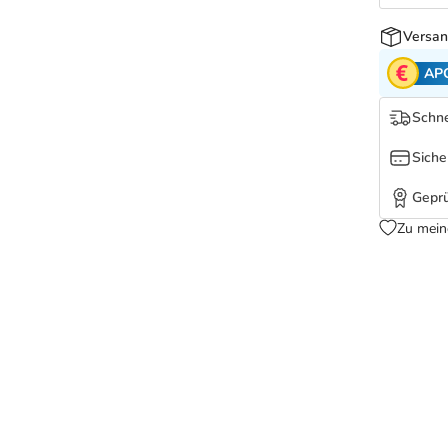
Versan
AP
Schne
Siche
Geprü
Zu mein