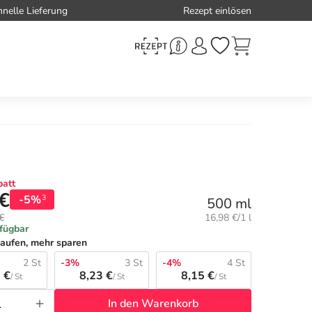
hnelle Lieferung
Rezept einlösen
att
 €
-5%
3
500 ml
Grundpreis:
€
16,98 €/1 l
rfügbar
aufen, mehr sparen
2 St
-3%
3 St
-4%
4 St
 €
8,23 €
8,15 €
/ St
/ St
/ St
In den Warenkorb