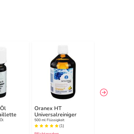
-15%
3
 Öl
Oranex HT
Oranex HT
illette
Universalreiniger
Universalrein
 Öl
500 ml Flüssigkeit
1000 ml Flüssigkeit
(1)
(1)
Pflichtangaben
Pflichtangaben