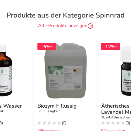
Produkte aus der Kategorie Spinnrad
Alle Produkte anzeigen
-5%
-12%
3
3
s Wasser
Biozym F flüssig
Ätherisches
Lavendel Ma
eit
5 l Flüssigkeit
10 ml Ätherisches
3)
(0)
(0)
Pflichtangaben
Pflichtangaben