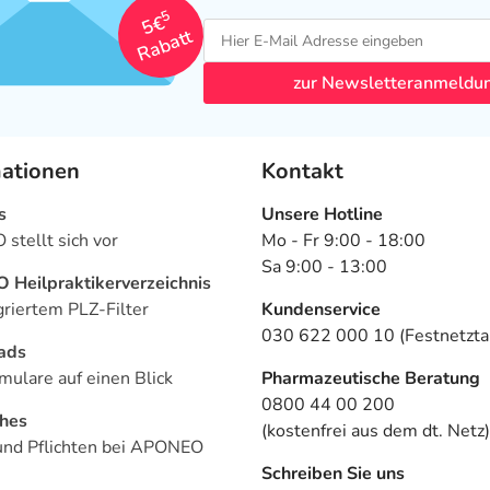
5
5€
Rabatt
zur Newsletteranmeldu
mationen
Kontakt
s
Unsere Hotline
stellt sich vor
Mo - Fr 9:00 - 18:00
Sa 9:00 - 13:00
Heilpraktikerverzeichnis
griertem PLZ-Filter
Kundenservice
030 622 000 10 (Festnetztar
ads
mulare auf einen Blick
Pharmazeutische Beratung
0800 44 00 200
ches
(kostenfrei aus dem dt. Netz)
und Pflichten bei APONEO
Schreiben Sie uns