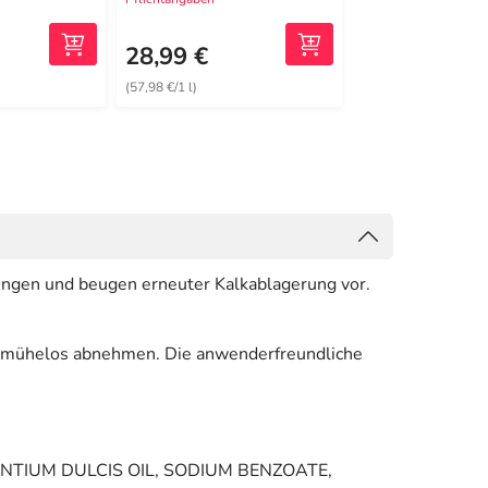
39,95 €
1
UVP
28,99 €
33,99 €
(57,98 €/1 l)
(33,99 €/1 l)
ungen und beugen erneuter Kalkablagerung vor.
it mühelos abnehmen. Die anwenderfreundliche
NTIUM DULCIS OIL, SODIUM BENZOATE,