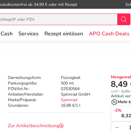
sandkostenfrei ab 34.99 € oder mit Rezept
Sc
 Cash
Services
Rezept einlösen
APO Cash Deals
Mengenrab
Darreichungsform:
Flüssigkeit
8,49
Packungsgröße:
500 ml
PZN/Art.Nr.:
02530564
8,95 
UVP¹
Anbieter/Hersteller:
Spinnrad GmbH
Artikel ve
Marke/Präparat:
Spinnrad
Mehr k
Grundpreis:
16,98 €/1 l
-2%
8,32
Zur Artikelbeschreibung