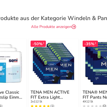
rodukte aus der Kategorie Windeln & Pan
Alle Produkte anzeigen
-50%
-35%
3
3
ve Classic
TENA MEN ACTIVE
TENA® MEN
zslip Einmal
FIT Extra Light
FIT Pants N
Einlagen bei
S/M bei Inko
2x112 St
4X12 St
1)
(1)
(0)