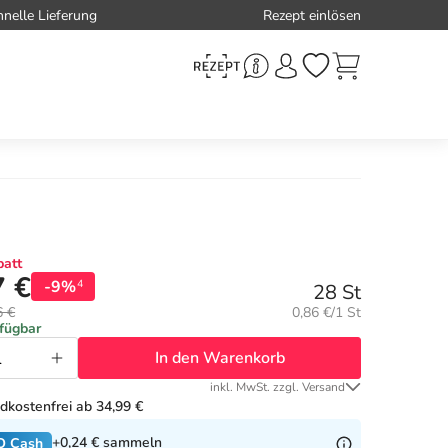
hnelle Lieferung
Rezept einlösen
att
7 €
-9%
4
28 St
Grundpreis:
6 €
0,86 €/1 St
rfügbar
In den Warenkorb
inkl. MwSt. zzgl. Versand
dkostenfrei ab 34,99 €
+0,24 €
sammeln
O Cash