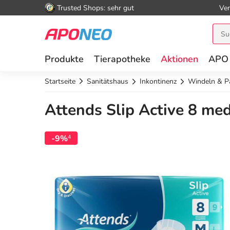
Trusted Shops: sehr gut
Ver
Produkte
Tierapotheke
Aktionen
APO
Startseite
Sanitätshaus
Inkontinenz
Windeln & P
Attends Slip Active 8 me
-9%
4