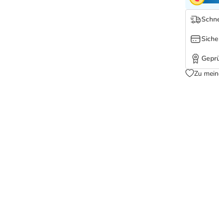
Schne
Siche
Geprü
Zu mein