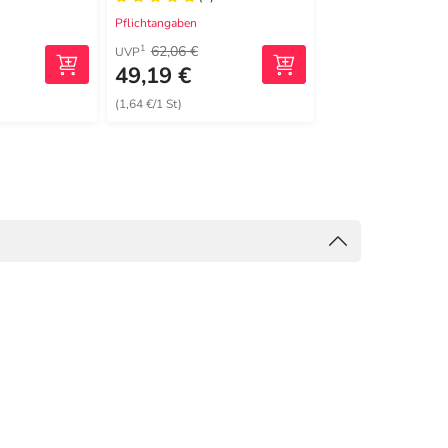
Pflichtangaben
Pflichtangaben
62,06 €
74,55 €
1
1
UVP
UVP
49,19 €
42,90 €
(1,64 €/1 St)
(1,43 €/1 St)