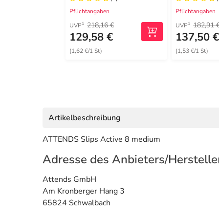
Pflichtangaben
Pflichtangaben
218,16 €
182,91 
1
1
UVP
UVP
129,58 €
137,50 
(1,62 €/1 St)
(1,53 €/1 St)
Artikelbeschreibung
ATTENDS Slips Active 8 medium
Adresse des Anbieters/Herstelle
Attends GmbH
Am Kronberger Hang 3
65824 Schwalbach