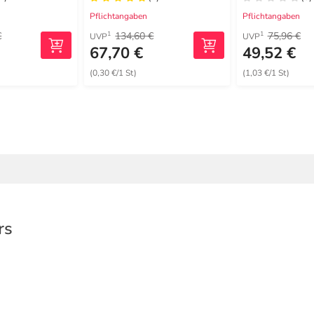
Inkontinenz
Pflichtangaben
Pflichtangaben
€
134,60 €
75,96 €
1
1
UVP
UVP
€
67,70 €
49,52 €
(0,30 €/1 St)
(1,03 €/1 St)
rs