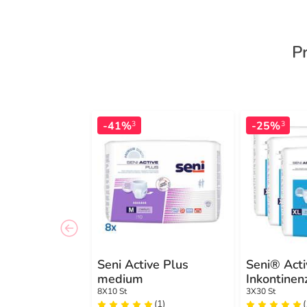
P
-41%
-25%
3
3
Seni Active Plus
Seni® Acti
medium
Inkontinen
XL
8X10 St
3X30 St
(1)
(