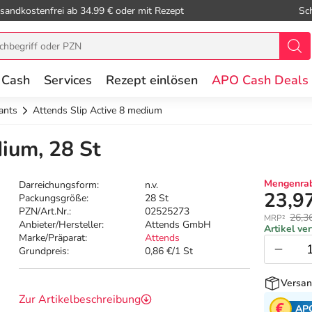
sandkostenfrei ab 34.99 € oder mit Rezept
Sc
 Cash
Services
Rezept einlösen
APO Cash Deals
ants
Attends Slip Active 8 medium
dium, 28 St
Mengenrab
Darreichungsform:
n.v.
23,9
Packungsgröße:
28 St
PZN/Art.Nr.:
02525273
26,3
MRP²
Anbieter/Hersteller:
Attends GmbH
Artikel ve
Marke/Präparat:
Attends
Grundpreis:
0,86 €/1 St
Versan
Zur Artikelbeschreibung
AP