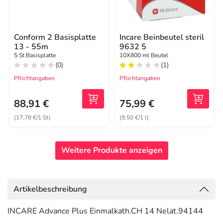
Conform 2 Basisplatte
Incare Beinbeutel steril
13 - 55m
9632 5
5 St Basisplatte
10X800 ml Beutel
(0)
(1)
Pflichtangaben
Pflichtangaben
88,91 €
75,99 €
(17,78 €/1 St)
(9,50 €/1 l)
Weitere Produkte anzeigen
Artikelbeschreibung
INCARE Advance Plus Einmalkath.CH 14 Nelat.94144