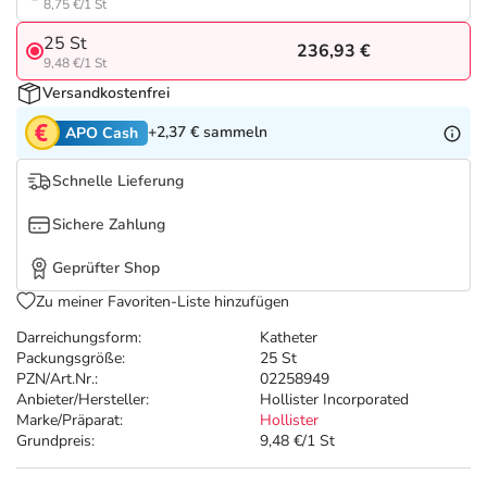
Refluthin, Lasea & Carmenthin Deals
Sport & Fitness
Täglich gut versorgt
8,75 €/1 St
25 St
236,93 €
Salus Deals
Tierapotheke
9,48 €/1 St
Versandkostenfrei
Vitamine & Mineralstoffe
+2,37 €
sammeln
APO Cash
Schnelle Lieferung
Marken
Sichere Zahlung
Geprüfter Shop
Zu meiner Favoriten-Liste hinzufügen
Darreichungsform:
Katheter
Packungsgröße:
25 St
PZN/Art.Nr.:
02258949
Anbieter/Hersteller:
Hollister Incorporated
Marke/Präparat:
Hollister
Grundpreis:
9,48 €/1 St