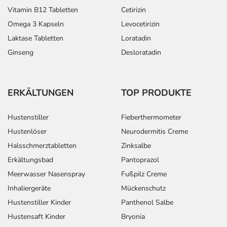
Vitamin B12 Tabletten
Cetirizin
Omega 3 Kapseln
Levocetirizin
Laktase Tabletten
Loratadin
Ginseng
Desloratadin
ERKÄLTUNGEN
TOP PRODUKTE
Hustenstiller
Fieberthermometer
Hustenlöser
Neurodermitis Creme
Halsschmerztabletten
Zinksalbe
Erkältungsbad
Pantoprazol
Meerwasser Nasenspray
Fußpilz Creme
Inhaliergeräte
Mückenschutz
Hustenstiller Kinder
Panthenol Salbe
Hustensaft Kinder
Bryonia