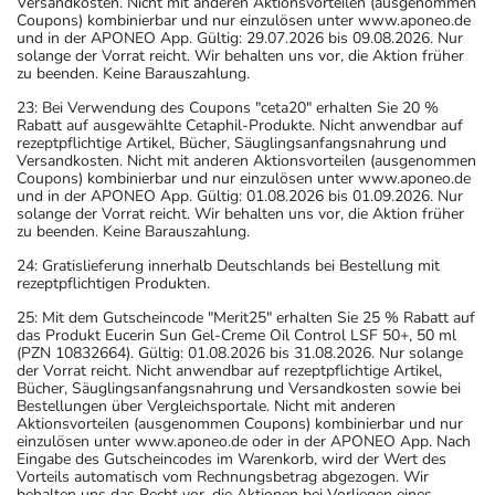
Versandkosten. Nicht mit anderen Aktionsvorteilen (ausgenommen
Coupons) kombinierbar und nur einzulösen unter www.aponeo.de
und in der APONEO App. Gültig: 29.07.2026 bis 09.08.2026. Nur
solange der Vorrat reicht. Wir behalten uns vor, die Aktion früher
zu beenden. Keine Barauszahlung.
23: Bei Verwendung des Coupons "ceta20" erhalten Sie 20 %
Rabatt auf ausgewählte Cetaphil-Produkte. Nicht anwendbar auf
rezeptpflichtige Artikel, Bücher, Säuglingsanfangsnahrung und
Versandkosten. Nicht mit anderen Aktionsvorteilen (ausgenommen
Coupons) kombinierbar und nur einzulösen unter www.aponeo.de
und in der APONEO App. Gültig: 01.08.2026 bis 01.09.2026. Nur
solange der Vorrat reicht. Wir behalten uns vor, die Aktion früher
zu beenden. Keine Barauszahlung.
24: Gratislieferung innerhalb Deutschlands bei Bestellung mit
rezeptpflichtigen Produkten.
25: Mit dem Gutscheincode "Merit25" erhalten Sie 25 % Rabatt auf
das Produkt Eucerin Sun Gel-Creme Oil Control LSF 50+, 50 ml
(PZN 10832664). Gültig: 01.08.2026 bis 31.08.2026. Nur solange
der Vorrat reicht. Nicht anwendbar auf rezeptpflichtige Artikel,
Bücher, Säuglingsanfangsnahrung und Versandkosten sowie bei
Bestellungen über Vergleichsportale. Nicht mit anderen
Aktionsvorteilen (ausgenommen Coupons) kombinierbar und nur
einzulösen unter www.aponeo.de oder in der APONEO App. Nach
Eingabe des Gutscheincodes im Warenkorb, wird der Wert des
Vorteils automatisch vom Rechnungsbetrag abgezogen. Wir
behalten uns das Recht vor, die Aktionen bei Vorliegen eines