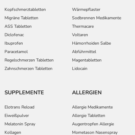
Kopfschmerztabletten
Wärmepflaster
Migräne Tabletten
Sodbrennen Medikamente
ASS Tabletten
Thermacare
Diclofenac
Voltaren
Ibuprofen
Hämorrhoiden Salbe
Paracetamol
Abführmittel
Regelschmerzen Tabletten
Magentabletten
Zahnschmerzen Tabletten
Lidocain
SUPPLEMENTE
ALLERGIEN
Elotrans Reload
Allergie Medikamente
Eiweißpulver
Allergie Tabletten
Melatonin Spray
Augentropfen Allergie
Kollagen
Mometason Nasenspray