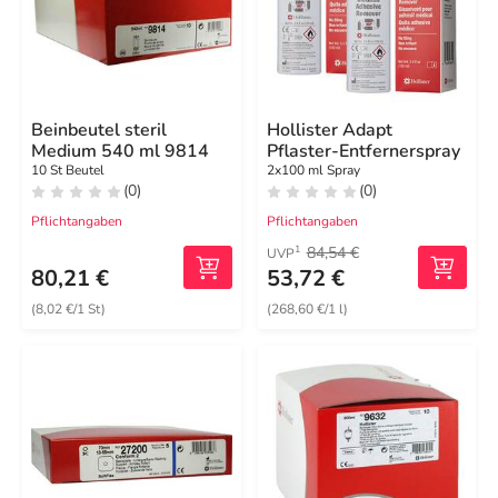
Beinbeutel steril
Hollister Adapt
Medium 540 ml 9814
Pflaster-Entfernerspray
10 St Beutel
2x100 ml Spray
(0)
(0)
Pflichtangaben
Pflichtangaben
84,54 €
1
UVP
80,21 €
53,72 €
(8,02 €/1 St)
(268,60 €/1 l)