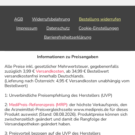
AGB
Widerrufsbelehrung
Bestellung widerrufen
Impressum
Datenschutz
Cookie-Einstellungen
Barrierefreiheitserklärung
Informationen zu Preisangaben
Alle Preise inkl. gesetzlicher Mehrwertsteuer, gegebenenfalls
zuzüglich 3,99 €
Versandkosten
, ab 34,99 € Bestellwert
versandkostenfrei innerhalb Deutschlands.
(Lieferung nach Österreich: 4,95 € Versandkosten unabhängig vom
Bestellwert)
1: Unverbindliche Preisempfehlung des Herstellers (UVP)
2:
MediPreis-Referenzpreis (MRP)
: der höchste Verkaufspreis, den
die Arzneimittel-Preisvergleichsseite www.medipreis.de für dieses
Produkt ausweist (Stand: 08.08.2026). Produktpreise können sich
zwischenzeitlich geändert und damit die Rangfolge der
Versandapotheken geändert haben.
3: Preisvorteil bezogen auf die UVP des Herstellers