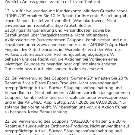
Zweifeln Anlass geben, werden nicht veröffentlicht.
12: Nur für Neukunden mit Kundenkonto. Mit dem Gutscheincode
"10NEU26" erhalten Sie 10 % Rabatt für Ihre erste Bestellung, ab
einem Mindestbestellwert von 49 € (Warenkorbwert). Nicht
anwendbar auf rezeptpflichtige Artikel, Bücher,
Säuglingsanfangsnahrung und Versandkosten sowie bei
Bestellungen über Vergleichsportale. Nicht mit anderen
Aktionsvorteilen (ausgenommen Coupons) kombinierbar und nur
einzulösen unter www.aponeo.de oder in der APONEO App. Nach
Eingabe des Gutscheincodes im Warenkorb, wird der Wert des
Vorteils automatisch vom Rechnungsbetrag abgezogen. Wir
behalten uns das Recht vor, die Aktionen bei Vorliegen eines
wichtigen Grundes zu beenden oder ggf. mit einem anderen
Gutschein bzw. durch eine andere Aktion zu ersetzen.
21: Bei Verwendung des Coupons "Summer20" erhalten Sie 20 %
Rabatt auf viele Pierre Fabre-Produkte. Nicht anwendbar auf
rezeptpflichtige Artikel, Bücher, Säuglingsanfangsnahrung und
Versandkosten. Nicht mit anderen Aktionsvorteilen (ausgenommen
Coupons) kombinierbar und nur einzulösen unter www.aponeo.de
und in der APONEO App. Gültig: 27.07.2026 bis 09.08.2026. Nur
solange der Vorrat reicht. Wir behalten uns vor, die Aktion früher
zu beenden. Keine Barauszahlung.
22: Bei Verwendung des Coupons "Vital2026" erhalten Sie 20 %
Rabatt auf ausgewählte Orthomol-Produkte. Nicht anwendbar auf
rezeptpflichtige Artikel, Bücher, Säuglingsanfangsnahrung und