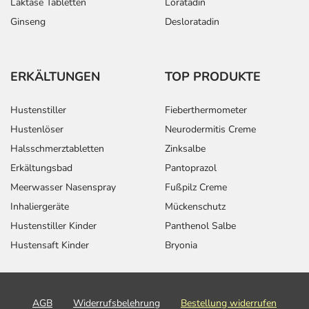
Laktase Tabletten
Loratadin
Ginseng
Desloratadin
ERKÄLTUNGEN
TOP PRODUKTE
Hustenstiller
Fieberthermometer
Hustenlöser
Neurodermitis Creme
Halsschmerztabletten
Zinksalbe
Erkältungsbad
Pantoprazol
Meerwasser Nasenspray
Fußpilz Creme
Inhaliergeräte
Mückenschutz
Hustenstiller Kinder
Panthenol Salbe
Hustensaft Kinder
Bryonia
AGB
Widerrufsbelehrung
Bestellung widerrufen