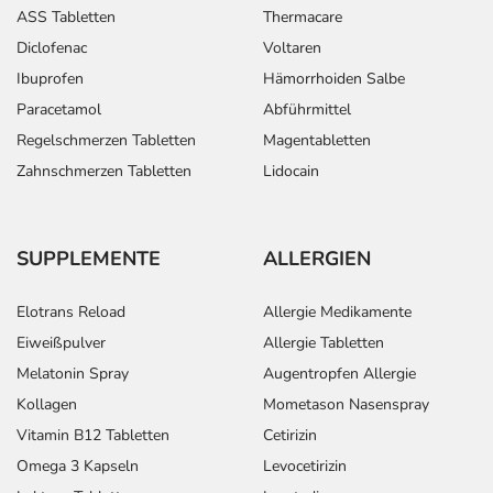
ASS Tabletten
Thermacare
Diclofenac
Voltaren
Ibuprofen
Hämorrhoiden Salbe
Paracetamol
Abführmittel
Regelschmerzen Tabletten
Magentabletten
Zahnschmerzen Tabletten
Lidocain
SUPPLEMENTE
ALLERGIEN
Elotrans Reload
Allergie Medikamente
Eiweißpulver
Allergie Tabletten
Melatonin Spray
Augentropfen Allergie
Kollagen
Mometason Nasenspray
Vitamin B12 Tabletten
Cetirizin
Omega 3 Kapseln
Levocetirizin