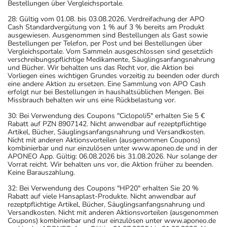
Bestellungen über Vergleichsportale.
28: Gültig vom 01.08. bis 03.08.2026. Verdreifachung der APO
Cash Standardvergütung von 1 % auf 3 % bereits am Produkt
ausgewiesen. Ausgenommen sind Bestellungen als Gast sowie
Bestellungen per Telefon, per Post und bei Bestellungen über
Vergleichsportale. Vom Sammeln ausgeschlossen sind gesetzlich
verschreibungspflichtige Medikamente, Säuglingsanfangsnahrung
und Bücher. Wir behalten uns das Recht vor, die Aktion bei
Vorliegen eines wichtigen Grundes vorzeitig zu beenden oder durch
eine andere Aktion zu ersetzen. Eine Sammlung von APO Cash
erfolgt nur bei Bestellungen in haushaltsüblichen Mengen. Bei
Missbrauch behalten wir uns eine Rückbelastung vor.
30: Bei Verwendung des Coupons "Ciclopoli5" erhalten Sie 5 €
Rabatt auf PZN 8907142. Nicht anwendbar auf rezeptpflichtige
Artikel, Bücher, Säuglingsanfangsnahrung und Versandkosten.
Nicht mit anderen Aktionsvorteilen (ausgenommen Coupons)
kombinierbar und nur einzulösen unter www.aponeo.de und in der
APONEO App. Gültig: 06.08.2026 bis 31.08.2026. Nur solange der
Vorrat reicht. Wir behalten uns vor, die Aktion früher zu beenden.
Keine Barauszahlung.
32: Bei Verwendung des Coupons "HP20" erhalten Sie 20 %
Rabatt auf viele Hansaplast-Produkte. Nicht anwendbar auf
rezeptpflichtige Artikel, Bücher, Säuglingsanfangsnahrung und
Versandkosten. Nicht mit anderen Aktionsvorteilen (ausgenommen
Coupons) kombinierbar und nur einzulösen unter www.aponeo.de