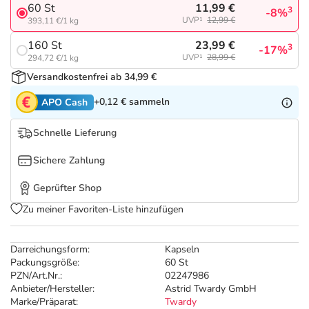
Refluthin, Lasea & Carmenthin Deals
Sport & Fitness
Täglich gut versorgt
11,99 €
60 St
3
-8%
UVP¹
12,99 €
393,11 €/1 kg
Salus Deals
Tierapotheke
23,99 €
160 St
3
-17%
UVP¹
28,99 €
294,72 €/1 kg
Versandkostenfrei ab 34,99 €
Vitamine & Mineralstoffe
+0,12 €
sammeln
APO Cash
Marken
Schnelle Lieferung
Sichere Zahlung
Geprüfter Shop
Zu meiner Favoriten-Liste hinzufügen
Darreichungsform:
Kapseln
Packungsgröße:
60 St
PZN/Art.Nr.:
02247986
Anbieter/Hersteller:
Astrid Twardy GmbH
Marke/Präparat:
Twardy