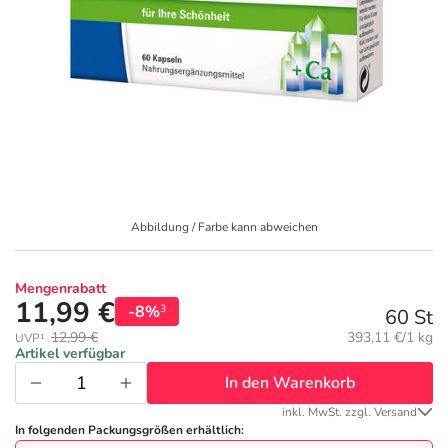
Geschenkideen
Fragen und Antworten
5% Extra Cash
Diabetes
Aktuelle Coupons
Kontakt
Avene & Ducray Deals
Körperpflege & Kosmetik
6
Ratgeber
Eucerin Deals
Liebe & Erotik
Summer SALE
Beliebte Beiträge
Evolsin Deals
Mutter & Kind
Reiseapotheke
Abbildung / Farbe kann abweichen
E-Rezept einlösen
Frontline & Frontpro Deals
Nahrungsergänzung
Insektenschutz
Mengenrabatt
11,99 €
-8%
3
60 St
E-Rezept App
Nattermann Deals
Natur & Homöopathie
Sonnenpflege
Grundpreis:
12,99 €
393,11 €/1 kg
UVP¹
Artikel verfügbar
In den Warenkorb
R(h)ein Nutrition Deals
Sanitätshaus
Sommerpflege für Haar und Kopfhaut
inkl. MwSt. zzgl. Versand
In folgenden Packungsgrößen erhältlich: