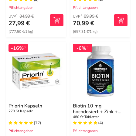
Pflichtangaben
Pflichtangaben
34,99 €
89,99 €
1
1
UVP
UVP
27,99 €
70,99 €
(777,50 €/1 kg)
(657,31 €/1 kg)
-16%
-6%
3
3
Priorin Kapseln
Biotin 10 mg
hochdosiert + Zink +
270 St Kapseln
Selen Tabletten
480 St Tabletten
(12)
(4)
Pflichtangaben
Pflichtangaben