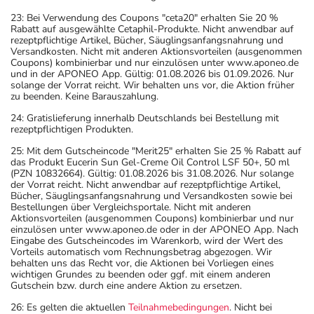
23: Bei Verwendung des Coupons "ceta20" erhalten Sie 20 %
Rabatt auf ausgewählte Cetaphil-Produkte. Nicht anwendbar auf
rezeptpflichtige Artikel, Bücher, Säuglingsanfangsnahrung und
Versandkosten. Nicht mit anderen Aktionsvorteilen (ausgenommen
Coupons) kombinierbar und nur einzulösen unter www.aponeo.de
und in der APONEO App. Gültig: 01.08.2026 bis 01.09.2026. Nur
solange der Vorrat reicht. Wir behalten uns vor, die Aktion früher
zu beenden. Keine Barauszahlung.
24: Gratislieferung innerhalb Deutschlands bei Bestellung mit
rezeptpflichtigen Produkten.
25: Mit dem Gutscheincode "Merit25" erhalten Sie 25 % Rabatt auf
das Produkt Eucerin Sun Gel-Creme Oil Control LSF 50+, 50 ml
(PZN 10832664). Gültig: 01.08.2026 bis 31.08.2026. Nur solange
der Vorrat reicht. Nicht anwendbar auf rezeptpflichtige Artikel,
Bücher, Säuglingsanfangsnahrung und Versandkosten sowie bei
Bestellungen über Vergleichsportale. Nicht mit anderen
Aktionsvorteilen (ausgenommen Coupons) kombinierbar und nur
einzulösen unter www.aponeo.de oder in der APONEO App. Nach
Eingabe des Gutscheincodes im Warenkorb, wird der Wert des
Vorteils automatisch vom Rechnungsbetrag abgezogen. Wir
behalten uns das Recht vor, die Aktionen bei Vorliegen eines
wichtigen Grundes zu beenden oder ggf. mit einem anderen
Gutschein bzw. durch eine andere Aktion zu ersetzen.
26: Es gelten die aktuellen
Teilnahmebedingungen
. Nicht bei