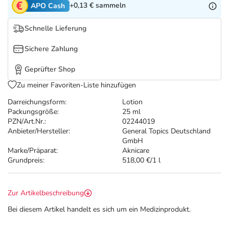
Refluthin, Lasea & Carmenthin Deals
Sport & Fitness
Täglich gut versorgt
+0,13 €
sammeln
APO Cash
Schnelle Lieferung
Salus Deals
Tierapotheke
Sichere Zahlung
Vitamine & Mineralstoffe
Geprüfter Shop
Zu meiner Favoriten-Liste hinzufügen
Marken
Darreichungsform:
Lotion
Packungsgröße:
25 ml
PZN/Art.Nr.:
02244019
Anbieter/Hersteller:
General Topics Deutschland
GmbH
Marke/Präparat:
Aknicare
Grundpreis:
518,00 €/1 l
Zur Artikelbeschreibung
Bei diesem Artikel handelt es sich um ein Medizinprodukt.