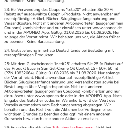
zu beenden. Keine Barauszahlung.
23: Bei Verwendung des Coupons "ceta20" erhalten Sie 20 %
Rabatt auf ausgewählte Cetaphil-Produkte. Nicht anwendbar auf
rezeptpflichtige Artikel, Bücher, Säuglingsanfangsnahrung und
Versandkosten. Nicht mit anderen Aktionsvorteilen (ausgenommen
Coupons) kombinierbar und nur einzulösen unter www.aponeo.de
und in der APONEO App. Gültig: 01.08.2026 bis 01.09.2026. Nur
solange der Vorrat reicht. Wir behalten uns vor, die Aktion früher
zu beenden. Keine Barauszahlung.
24: Gratislieferung innerhalb Deutschlands bei Bestellung mit
rezeptpflichtigen Produkten.
25: Mit dem Gutscheincode "Merit25" erhalten Sie 25 % Rabatt auf
das Produkt Eucerin Sun Gel-Creme Oil Control LSF 50+, 50 ml
(PZN 10832664). Gültig: 01.08.2026 bis 31.08.2026. Nur solange
der Vorrat reicht. Nicht anwendbar auf rezeptpflichtige Artikel,
Bücher, Säuglingsanfangsnahrung und Versandkosten sowie bei
Bestellungen über Vergleichsportale. Nicht mit anderen
Aktionsvorteilen (ausgenommen Coupons) kombinierbar und nur
einzulösen unter www.aponeo.de oder in der APONEO App. Nach
Eingabe des Gutscheincodes im Warenkorb, wird der Wert des
Vorteils automatisch vom Rechnungsbetrag abgezogen. Wir
behalten uns das Recht vor, die Aktionen bei Vorliegen eines
wichtigen Grundes zu beenden oder ggf. mit einem anderen
Gutschein bzw. durch eine andere Aktion zu ersetzen.
26: Es gelten die aktuellen
Teilnahmebedingungen
. Nicht bei