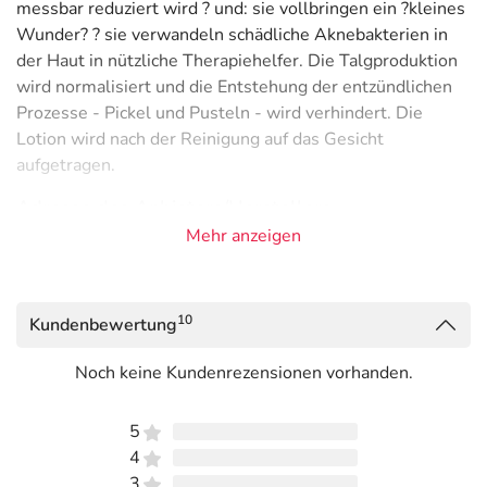
messbar reduziert wird ? und: sie vollbringen ein ?kleines
Wunder? ? sie verwandeln schädliche Aknebakterien in
der Haut in nützliche Therapiehelfer. Die Talgproduktion
wird normalisiert und die Entstehung der entzündlichen
Prozesse - Pickel und Pusteln - wird verhindert. Die
Lotion wird nach der Reinigung auf das Gesicht
aufgetragen.
Adresse des Anbieters/Herstellers
Mehr anzeigen
General Topics Deutschland GmbH
Konrad Adenauer Str. 103
57572 Niederfischbach
10
Kundenbewertung
elektronische Adresse: https://www.synchroline.de/ |
info@general-topics.de
Noch keine Kundenrezensionen vorhanden.
Angaben gem. EU-Produktsicherheitsverordnung (GPSR)
5
anzeigen
4
3