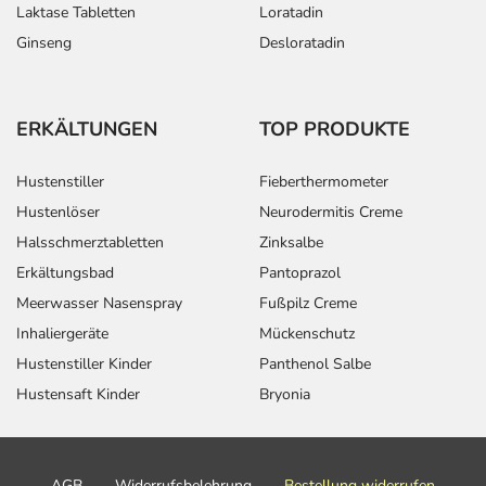
Laktase Tabletten
Loratadin
Ginseng
Desloratadin
ERKÄLTUNGEN
TOP PRODUKTE
Hustenstiller
Fieberthermometer
Hustenlöser
Neurodermitis Creme
Halsschmerztabletten
Zinksalbe
Erkältungsbad
Pantoprazol
Meerwasser Nasenspray
Fußpilz Creme
Inhaliergeräte
Mückenschutz
Hustenstiller Kinder
Panthenol Salbe
Hustensaft Kinder
Bryonia
AGB
Widerrufsbelehrung
Bestellung widerrufen