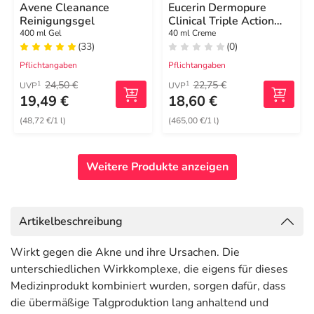
Avene Cleanance
Eucerin Dermopure
Reinigungsgel
Clinical Triple Action
Creme
400 ml Gel
40 ml Creme
(33)
(0)
Pflichtangaben
Pflichtangaben
24,50 €
22,75 €
1
1
UVP
UVP
19,49 €
18,60 €
(48,72 €/1 l)
(465,00 €/1 l)
Weitere Produkte anzeigen
Artikelbeschreibung
Wirkt gegen die Akne und ihre Ursachen. Die
unterschiedlichen Wirkkomplexe, die eigens für dieses
Medizinprodukt kombiniert wurden, sorgen dafür, dass
die übermäßige Talgproduktion lang anhaltend und