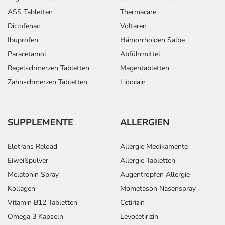
ASS Tabletten
Thermacare
Diclofenac
Voltaren
Ibuprofen
Hämorrhoiden Salbe
Paracetamol
Abführmittel
Regelschmerzen Tabletten
Magentabletten
Zahnschmerzen Tabletten
Lidocain
SUPPLEMENTE
ALLERGIEN
Elotrans Reload
Allergie Medikamente
Eiweißpulver
Allergie Tabletten
Melatonin Spray
Augentropfen Allergie
Kollagen
Mometason Nasenspray
Vitamin B12 Tabletten
Cetirizin
Omega 3 Kapseln
Levocetirizin