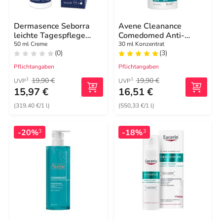
Dermasence Seborra
Avene Cleanance
leichte Tagespflege
Comedomed Anti-
Creme LSF 30
Unreinheiten Konzentrat
50 ml Creme
30 ml Konzentrat
(0)
(3)
Pflichtangaben
Pflichtangaben
19,90 €
19,90 €
1
1
UVP
UVP
15,97 €
16,51 €
(319,40 €/1 l)
(550,33 €/1 l)
-20%
-18%
3
3