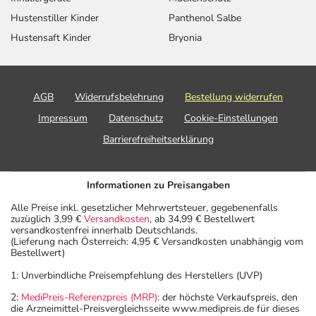
Hustenstiller Kinder
Panthenol Salbe
Hustensaft Kinder
Bryonia
AGB
Widerrufsbelehrung
Bestellung widerrufen
Impressum
Datenschutz
Cookie-Einstellungen
Barrierefreiheitserklärung
Informationen zu Preisangaben
Alle Preise inkl. gesetzlicher Mehrwertsteuer, gegebenenfalls
zuzüglich 3,99 €
Versandkosten
, ab 34,99 € Bestellwert
versandkostenfrei innerhalb Deutschlands.
(Lieferung nach Österreich: 4,95 € Versandkosten unabhängig vom
Bestellwert)
1: Unverbindliche Preisempfehlung des Herstellers (UVP)
2:
MediPreis-Referenzpreis (MRP)
: der höchste Verkaufspreis, den
die Arzneimittel-Preisvergleichsseite www.medipreis.de für dieses