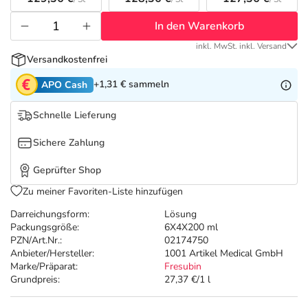
Refluthin, Lasea & Carmenthin Deals
Sport & Fitness
Täglich gut versorgt
In den Warenkorb
Salus Deals
Tierapotheke
inkl. MwSt. inkl. Versand
Versandkostenfrei
Vitamine & Mineralstoffe
+1,31 €
sammeln
APO Cash
Schnelle Lieferung
Marken
Sichere Zahlung
Geprüfter Shop
Zu meiner Favoriten-Liste hinzufügen
Darreichungsform:
Lösung
Packungsgröße:
6X4X200 ml
PZN/Art.Nr.:
02174750
Anbieter/Hersteller:
1001 Artikel Medical GmbH
Marke/Präparat:
Fresubin
Grundpreis:
27,37 €/1 l