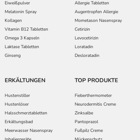
Eiweißpulver
Allergie Tabletten
Melatonin Spray
Augentropfen Allergie
Kollagen
Mometason Nasenspray
Vitamin B12 Tabletten
Cetirizin
Omega 3 Kapseln
Levocetirizin
Laktase Tabletten
Loratadin
Ginseng
Desloratadin
ERKÄLTUNGEN
TOP PRODUKTE
Hustenstiller
Fieberthermometer
Hustenlöser
Neurodermitis Creme
Halsschmerztabletten
Zinksalbe
Erkältungsbad
Pantoprazol
Meerwasser Nasenspray
Fußpilz Creme
Inhaliergeräte
Mückenschutz