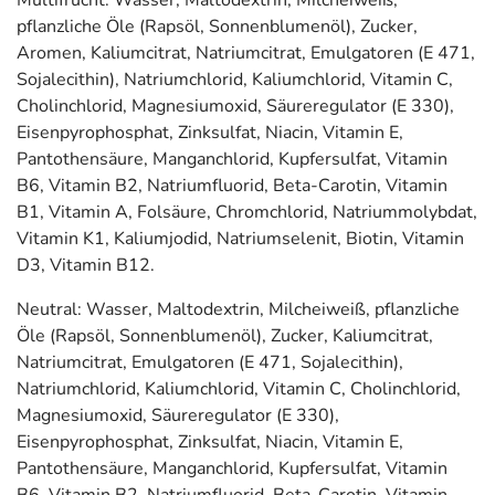
Multifrucht: Wasser, Maltodextrin, Milcheiweiß,
pflanzliche Öle (Rapsöl, Sonnenblumenöl), Zucker,
Aromen, Kaliumcitrat, Natriumcitrat, Emulgatoren (E 471,
Sojalecithin), Natriumchlorid, Kaliumchlorid, Vitamin C,
Cholinchlorid, Magnesiumoxid, Säureregulator (E 330),
Eisenpyrophosphat, Zinksulfat, Niacin, Vitamin E,
Pantothensäure, Manganchlorid, Kupfersulfat, Vitamin
B6, Vitamin B2, Natriumfluorid, Beta-Carotin, Vitamin
B1, Vitamin A, Folsäure, Chromchlorid, Natriummolybdat,
Vitamin K1, Kaliumjodid, Natriumselenit, Biotin, Vitamin
D3, Vitamin B12.
Neutral: Wasser, Maltodextrin, Milcheiweiß, pflanzliche
Öle (Rapsöl, Sonnenblumenöl), Zucker, Kaliumcitrat,
Natriumcitrat, Emulgatoren (E 471, Sojalecithin),
Natriumchlorid, Kaliumchlorid, Vitamin C, Cholinchlorid,
Magnesiumoxid, Säureregulator (E 330),
Eisenpyrophosphat, Zinksulfat, Niacin, Vitamin E,
Pantothensäure, Manganchlorid, Kupfersulfat, Vitamin