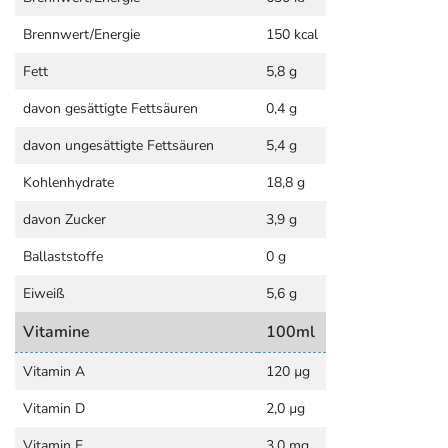
Brennwert/Energie
150 kcal
Fett
5,8 g
davon gesättigte Fettsäuren
0,4 g
davon ungesättigte Fettsäuren
5,4 g
Kohlenhydrate
18,8 g
davon Zucker
3,9 g
Ballaststoffe
0 g
Eiweiß
5,6 g
Vitamine
100ml
Vitamin A
120 µg
Vitamin D
2,0 µg
Vitamin E
3,0 mg