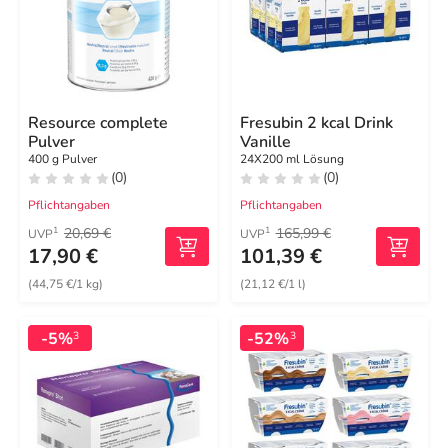
Resource complete
Fresubin 2 kcal Drink
Pulver
Vanille
400 g Pulver
24X200 ml Lösung
(0)
(0)
Pflichtangaben
Pflichtangaben
20,69 €
165,99 €
1
1
UVP
UVP
17,90 €
101,39 €
(44,75 €/1 kg)
(21,12 €/1 l)
-5%
-52%
3
3