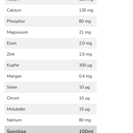
Calcium
135 mg
Phosphor
80 mg
Magnesium
21 mg
Eisen
2,0 mg
Zink
1,5 mg
Kupfer
300 µg
Mangan
0,4 mg
Selen
10 µg
Chrom
10 µg
Molybdän
15 µg
Natrium
80 mg
Sonstige
100ml