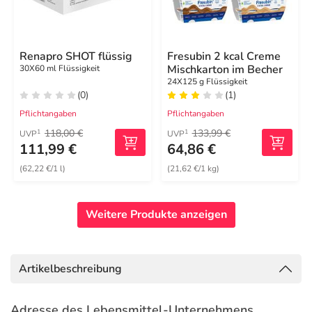
Renapro SHOT flüssig
Fresubin 2 kcal Creme
Mischkarton im Becher
30X60 ml Flüssigkeit
24X125 g Flüssigkeit
(0)
(1)
Pflichtangaben
Pflichtangaben
118,00 €
133,99 €
1
1
UVP
UVP
111,99 €
64,86 €
(62,22 €/1 l)
(21,62 €/1 kg)
Weitere Produkte anzeigen
Artikelbeschreibung
Adresse des Lebensmittel-Unternehmens