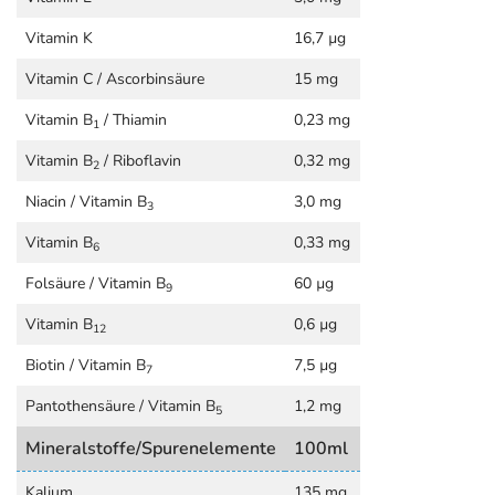
Vitamin K
16,7 µg
Vitamin C / Ascorbinsäure
15 mg
Vitamin B
/ Thiamin
0,23 mg
1
Vitamin B
/ Riboflavin
0,32 mg
2
Niacin / Vitamin B
3,0 mg
3
Vitamin B
0,33 mg
6
Folsäure / Vitamin B
60 µg
9
Vitamin B
0,6 µg
12
Biotin / Vitamin B
7,5 µg
7
Pantothensäure / Vitamin B
1,2 mg
5
Mineralstoffe/Spurenelemente
100ml
Kalium
135 mg