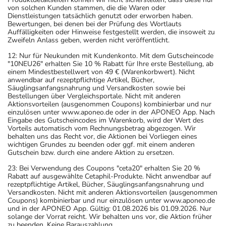
von solchen Kunden stammen, die die Waren oder
Dienstleistungen tatsächlich genutzt oder erworben haben.
Bewertungen, bei denen bei der Prüfung des Wortlauts
Auffälligkeiten oder Hinweise festgestellt werden, die insoweit zu
Zweifeln Anlass geben, werden nicht veröffentlicht.
12: Nur für Neukunden mit Kundenkonto. Mit dem Gutscheincode
"10NEU26" erhalten Sie 10 % Rabatt für Ihre erste Bestellung, ab
einem Mindestbestellwert von 49 € (Warenkorbwert). Nicht
anwendbar auf rezeptpflichtige Artikel, Bücher,
Säuglingsanfangsnahrung und Versandkosten sowie bei
Bestellungen über Vergleichsportale. Nicht mit anderen
Aktionsvorteilen (ausgenommen Coupons) kombinierbar und nur
einzulösen unter www.aponeo.de oder in der APONEO App. Nach
Eingabe des Gutscheincodes im Warenkorb, wird der Wert des
Vorteils automatisch vom Rechnungsbetrag abgezogen. Wir
behalten uns das Recht vor, die Aktionen bei Vorliegen eines
wichtigen Grundes zu beenden oder ggf. mit einem anderen
Gutschein bzw. durch eine andere Aktion zu ersetzen.
23: Bei Verwendung des Coupons "ceta20" erhalten Sie 20 %
Rabatt auf ausgewählte Cetaphil-Produkte. Nicht anwendbar auf
rezeptpflichtige Artikel, Bücher, Säuglingsanfangsnahrung und
Versandkosten. Nicht mit anderen Aktionsvorteilen (ausgenommen
Coupons) kombinierbar und nur einzulösen unter www.aponeo.de
und in der APONEO App. Gültig: 01.08.2026 bis 01.09.2026. Nur
solange der Vorrat reicht. Wir behalten uns vor, die Aktion früher
zu beenden. Keine Barauszahlung.