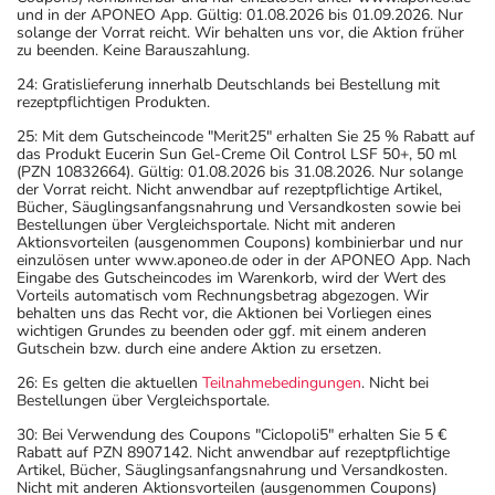
und in der APONEO App. Gültig: 01.08.2026 bis 01.09.2026. Nur
solange der Vorrat reicht. Wir behalten uns vor, die Aktion früher
zu beenden. Keine Barauszahlung.
24: Gratislieferung innerhalb Deutschlands bei Bestellung mit
rezeptpflichtigen Produkten.
25: Mit dem Gutscheincode "Merit25" erhalten Sie 25 % Rabatt auf
das Produkt Eucerin Sun Gel-Creme Oil Control LSF 50+, 50 ml
(PZN 10832664). Gültig: 01.08.2026 bis 31.08.2026. Nur solange
der Vorrat reicht. Nicht anwendbar auf rezeptpflichtige Artikel,
Bücher, Säuglingsanfangsnahrung und Versandkosten sowie bei
Bestellungen über Vergleichsportale. Nicht mit anderen
Aktionsvorteilen (ausgenommen Coupons) kombinierbar und nur
einzulösen unter www.aponeo.de oder in der APONEO App. Nach
Eingabe des Gutscheincodes im Warenkorb, wird der Wert des
Vorteils automatisch vom Rechnungsbetrag abgezogen. Wir
behalten uns das Recht vor, die Aktionen bei Vorliegen eines
wichtigen Grundes zu beenden oder ggf. mit einem anderen
Gutschein bzw. durch eine andere Aktion zu ersetzen.
26: Es gelten die aktuellen
Teilnahmebedingungen
. Nicht bei
Bestellungen über Vergleichsportale.
30: Bei Verwendung des Coupons "Ciclopoli5" erhalten Sie 5 €
Rabatt auf PZN 8907142. Nicht anwendbar auf rezeptpflichtige
Artikel, Bücher, Säuglingsanfangsnahrung und Versandkosten.
Nicht mit anderen Aktionsvorteilen (ausgenommen Coupons)