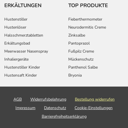
ERKÄLTUNGEN
TOP PRODUKTE
Hustenstiller
Fieberthermometer
Hustenlöser
Neurodermitis Creme
Halsschmerztabletten
Zinksalbe
Erkältungsbad
Pantoprazol
Meerwasser Nasenspray
Fußpilz Creme
Inhaliergeräte
Mückenschutz
Hustenstiller Kinder
Panthenol Salbe
Hustensaft Kinder
Bryonia
AGB
Widerrufsbelehrung
Bestellung widerrufen
Impressum
Datenschutz
Cookie-Einstellungen
Barrierefreiheitserklärung