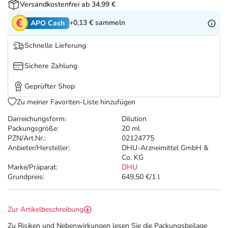
Refluthin, Lasea & Carmenthin Deals
Sport & Fitness
Täglich gut versorgt
Versandkostenfrei ab 34,99 €
+0,13 €
sammeln
APO Cash
Salus Deals
Tierapotheke
Schnelle Lieferung
Vitamine & Mineralstoffe
Sichere Zahlung
Geprüfter Shop
Marken
Zu meiner Favoriten-Liste hinzufügen
Darreichungsform:
Dilution
Packungsgröße:
20 ml
PZN/Art.Nr.:
02124775
Anbieter/Hersteller:
DHU-Arzneimittel GmbH &
Co. KG
Marke/Präparat:
DHU
Grundpreis:
649,50 €/1 l
Zur Artikelbeschreibung
Zu Risiken und Nebenwirkungen lesen Sie die Packungsbeilage