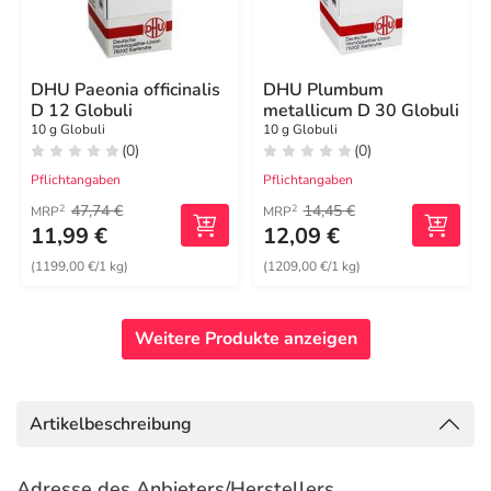
DHU Paeonia officinalis
DHU Plumbum
D 12 Globuli
metallicum D 30 Globuli
10 g Globuli
10 g Globuli
(0)
(0)
Pflichtangaben
Pflichtangaben
47,74 €
14,45 €
2
2
MRP
MRP
11,99 €
12,09 €
(1199,00 €/1 kg)
(1209,00 €/1 kg)
Weitere Produkte anzeigen
Artikelbeschreibung
Adresse des Anbieters/Herstellers