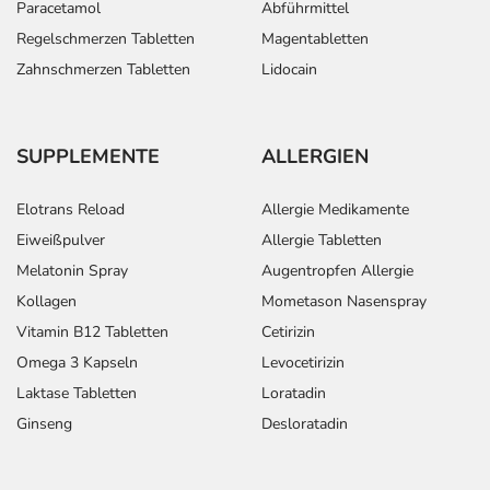
Paracetamol
Abführmittel
Regelschmerzen Tabletten
Magentabletten
Zahnschmerzen Tabletten
Lidocain
SUPPLEMENTE
ALLERGIEN
Elotrans Reload
Allergie Medikamente
Eiweißpulver
Allergie Tabletten
Melatonin Spray
Augentropfen Allergie
Kollagen
Mometason Nasenspray
Vitamin B12 Tabletten
Cetirizin
Omega 3 Kapseln
Levocetirizin
Laktase Tabletten
Loratadin
Ginseng
Desloratadin