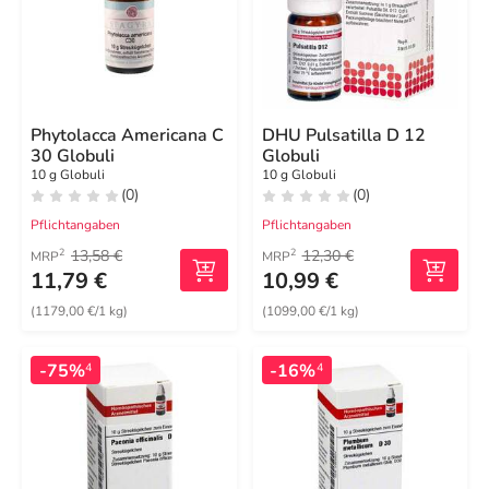
Phytolacca Americana C
DHU Pulsatilla D 12
30 Globuli
Globuli
10 g Globuli
10 g Globuli
(0)
(0)
Pflichtangaben
Pflichtangaben
13,58 €
12,30 €
2
2
MRP
MRP
11,79 €
10,99 €
(1179,00 €/1 kg)
(1099,00 €/1 kg)
-75%
-16%
4
4