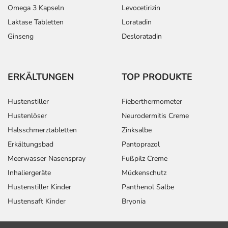
Omega 3 Kapseln
Levocetirizin
Laktase Tabletten
Loratadin
Ginseng
Desloratadin
ERKÄLTUNGEN
TOP PRODUKTE
Hustenstiller
Fieberthermometer
Hustenlöser
Neurodermitis Creme
Halsschmerztabletten
Zinksalbe
Erkältungsbad
Pantoprazol
Meerwasser Nasenspray
Fußpilz Creme
Inhaliergeräte
Mückenschutz
Hustenstiller Kinder
Panthenol Salbe
Hustensaft Kinder
Bryonia