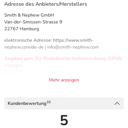
Adresse des Anbieters/Herstellers
Smith & Nephew GmbH
Van-der-Smissen-Strasse 9
22767 Hamburg
elektronische Adresse: https://www.smith-
nephew.com/de-de | info@smith-nephew.com
Angaben gem. EU-Produktsicherheitsverordnung (GPSR)
anzeigen
Das
PDF des Beipackzettels
können Sie sich oben
herunterladen.
Mehr anzeigen
Dieses Produkt ist für den privaten Gebrauch bestimmt.
10
Kundenbewertung
5