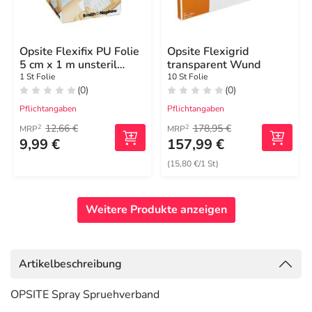
Opsite Flexifix PU Folie
Opsite Flexigrid
5 cm x 1 m unsteril
transparent Wund
Rolle
1 St Folie
10 St Folie
(0)
(0)
Pflichtangaben
Pflichtangaben
12,66 €
178,95 €
2
2
MRP
MRP
9,99 €
157,99 €
(15,80 €/1 St)
Weitere Produkte anzeigen
Artikelbeschreibung
OPSITE Spray Spruehverband