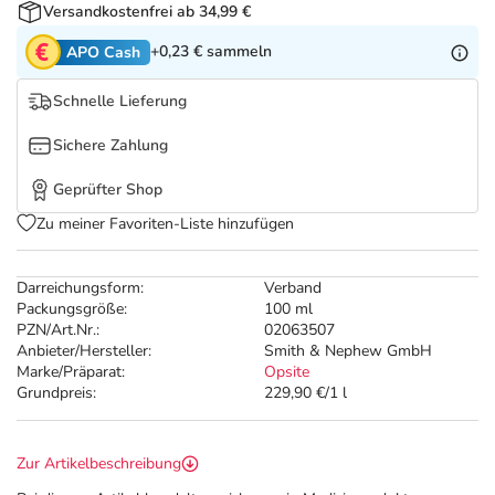
Refluthin, Lasea & Carmenthin Deals
Sport & Fitness
Täglich gut versorgt
Versandkostenfrei ab 34,99 €
+0,23 €
sammeln
APO Cash
Salus Deals
Tierapotheke
Schnelle Lieferung
Vitamine & Mineralstoffe
Sichere Zahlung
Geprüfter Shop
Marken
Zu meiner Favoriten-Liste hinzufügen
Darreichungsform:
Verband
Packungsgröße:
100 ml
PZN/Art.Nr.:
02063507
Anbieter/Hersteller:
Smith & Nephew GmbH
Marke/Präparat:
Opsite
Grundpreis:
229,90 €/1 l
Zur Artikelbeschreibung