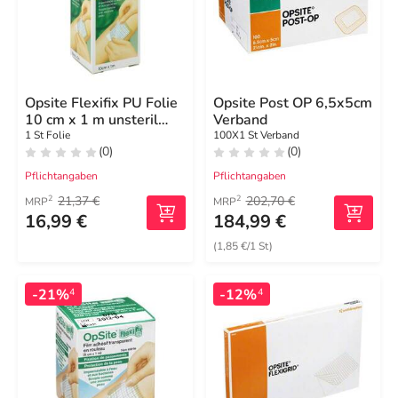
Opsite Flexifix PU Folie
Opsite Post OP 6,5x5cm
10 cm x 1 m unsteril
Verband
Rolle
1 St Folie
100X1 St Verband
(0)
(0)
Pflichtangaben
Pflichtangaben
21,37 €
202,70 €
2
2
MRP
MRP
16,99 €
184,99 €
(1,85 €/1 St)
-21%
-12%
4
4