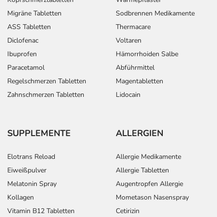
Migräne Tabletten
Sodbrennen Medikamente
ASS Tabletten
Thermacare
Diclofenac
Voltaren
Ibuprofen
Hämorrhoiden Salbe
Paracetamol
Abführmittel
Regelschmerzen Tabletten
Magentabletten
Zahnschmerzen Tabletten
Lidocain
SUPPLEMENTE
ALLERGIEN
Elotrans Reload
Allergie Medikamente
Eiweißpulver
Allergie Tabletten
Melatonin Spray
Augentropfen Allergie
Kollagen
Mometason Nasenspray
Vitamin B12 Tabletten
Cetirizin