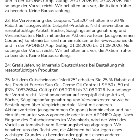
und in der APONEO App. Gültig: 29.07.2026 bis 09.08.2026. Nur
solange der Vorrat reicht. Wir behalten uns vor, die Aktion früher
zu beenden. Keine Barauszahlung.
23: Bei Verwendung des Coupons "ceta20" erhalten Sie 20 %
Rabatt auf ausgewählte Cetaphil-Produkte. Nicht anwendbar auf
rezeptpflichtige Artikel, Bücher, Säuglingsanfangsnahrung und
Versandkosten. Nicht mit anderen Aktionsvorteilen (ausgenommen
Coupons) kombinierbar und nur einzulösen unter www.aponeo.de
und in der APONEO App. Gültig: 01.08.2026 bis 01.09.2026. Nur
solange der Vorrat reicht. Wir behalten uns vor, die Aktion früher
zu beenden. Keine Barauszahlung.
24: Gratislieferung innerhalb Deutschlands bei Bestellung mit
rezeptpflichtigen Produkten.
25: Mit dem Gutscheincode "Merit25" erhalten Sie 25 % Rabatt auf
das Produkt Eucerin Sun Gel-Creme Oil Control LSF 50+, 50 ml
(PZN 10832664). Gültig: 01.08.2026 bis 31.08.2026. Nur solange
der Vorrat reicht. Nicht anwendbar auf rezeptpflichtige Artikel,
Bücher, Säuglingsanfangsnahrung und Versandkosten sowie bei
Bestellungen über Vergleichsportale. Nicht mit anderen
Aktionsvorteilen (ausgenommen Coupons) kombinierbar und nur
einzulösen unter www.aponeo.de oder in der APONEO App. Nach
Eingabe des Gutscheincodes im Warenkorb, wird der Wert des
Vorteils automatisch vom Rechnungsbetrag abgezogen. Wir
behalten uns das Recht vor, die Aktionen bei Vorliegen eines
wichtigen Grundes zu beenden oder ggf. mit einem anderen
Gutschein bzw. durch eine andere Aktion zu ersetzen.