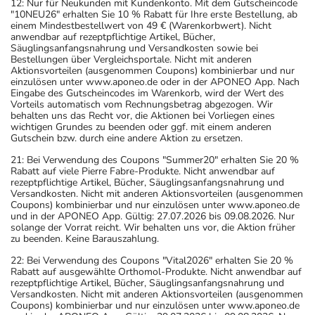
12: Nur für Neukunden mit Kundenkonto. Mit dem Gutscheincode
"10NEU26" erhalten Sie 10 % Rabatt für Ihre erste Bestellung, ab
einem Mindestbestellwert von 49 € (Warenkorbwert). Nicht
anwendbar auf rezeptpflichtige Artikel, Bücher,
Säuglingsanfangsnahrung und Versandkosten sowie bei
Bestellungen über Vergleichsportale. Nicht mit anderen
Aktionsvorteilen (ausgenommen Coupons) kombinierbar und nur
einzulösen unter www.aponeo.de oder in der APONEO App. Nach
Eingabe des Gutscheincodes im Warenkorb, wird der Wert des
Vorteils automatisch vom Rechnungsbetrag abgezogen. Wir
behalten uns das Recht vor, die Aktionen bei Vorliegen eines
wichtigen Grundes zu beenden oder ggf. mit einem anderen
Gutschein bzw. durch eine andere Aktion zu ersetzen.
21: Bei Verwendung des Coupons "Summer20" erhalten Sie 20 %
Rabatt auf viele Pierre Fabre-Produkte. Nicht anwendbar auf
rezeptpflichtige Artikel, Bücher, Säuglingsanfangsnahrung und
Versandkosten. Nicht mit anderen Aktionsvorteilen (ausgenommen
Coupons) kombinierbar und nur einzulösen unter www.aponeo.de
und in der APONEO App. Gültig: 27.07.2026 bis 09.08.2026. Nur
solange der Vorrat reicht. Wir behalten uns vor, die Aktion früher
zu beenden. Keine Barauszahlung.
22: Bei Verwendung des Coupons "Vital2026" erhalten Sie 20 %
Rabatt auf ausgewählte Orthomol-Produkte. Nicht anwendbar auf
rezeptpflichtige Artikel, Bücher, Säuglingsanfangsnahrung und
Versandkosten. Nicht mit anderen Aktionsvorteilen (ausgenommen
Coupons) kombinierbar und nur einzulösen unter www.aponeo.de