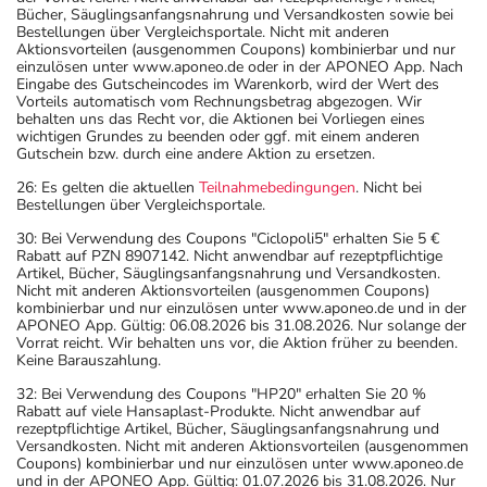
Bücher, Säuglingsanfangsnahrung und Versandkosten sowie bei
Bestellungen über Vergleichsportale. Nicht mit anderen
Aktionsvorteilen (ausgenommen Coupons) kombinierbar und nur
einzulösen unter www.aponeo.de oder in der APONEO App. Nach
Eingabe des Gutscheincodes im Warenkorb, wird der Wert des
Vorteils automatisch vom Rechnungsbetrag abgezogen. Wir
behalten uns das Recht vor, die Aktionen bei Vorliegen eines
wichtigen Grundes zu beenden oder ggf. mit einem anderen
Gutschein bzw. durch eine andere Aktion zu ersetzen.
26: Es gelten die aktuellen
Teilnahmebedingungen
. Nicht bei
Bestellungen über Vergleichsportale.
30: Bei Verwendung des Coupons "Ciclopoli5" erhalten Sie 5 €
Rabatt auf PZN 8907142. Nicht anwendbar auf rezeptpflichtige
Artikel, Bücher, Säuglingsanfangsnahrung und Versandkosten.
Nicht mit anderen Aktionsvorteilen (ausgenommen Coupons)
kombinierbar und nur einzulösen unter www.aponeo.de und in der
APONEO App. Gültig: 06.08.2026 bis 31.08.2026. Nur solange der
Vorrat reicht. Wir behalten uns vor, die Aktion früher zu beenden.
Keine Barauszahlung.
32: Bei Verwendung des Coupons "HP20" erhalten Sie 20 %
Rabatt auf viele Hansaplast-Produkte. Nicht anwendbar auf
rezeptpflichtige Artikel, Bücher, Säuglingsanfangsnahrung und
Versandkosten. Nicht mit anderen Aktionsvorteilen (ausgenommen
Coupons) kombinierbar und nur einzulösen unter www.aponeo.de
und in der APONEO App. Gültig: 01.07.2026 bis 31.08.2026. Nur