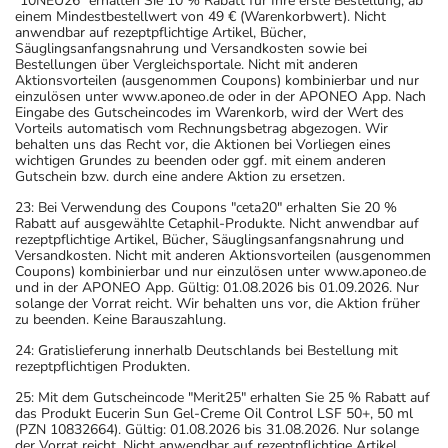
"10NEU26" erhalten Sie 10 % Rabatt für Ihre erste Bestellung, ab
einem Mindestbestellwert von 49 € (Warenkorbwert). Nicht
anwendbar auf rezeptpflichtige Artikel, Bücher,
Säuglingsanfangsnahrung und Versandkosten sowie bei
Bestellungen über Vergleichsportale. Nicht mit anderen
Aktionsvorteilen (ausgenommen Coupons) kombinierbar und nur
einzulösen unter www.aponeo.de oder in der APONEO App. Nach
Eingabe des Gutscheincodes im Warenkorb, wird der Wert des
Vorteils automatisch vom Rechnungsbetrag abgezogen. Wir
behalten uns das Recht vor, die Aktionen bei Vorliegen eines
wichtigen Grundes zu beenden oder ggf. mit einem anderen
Gutschein bzw. durch eine andere Aktion zu ersetzen.
23: Bei Verwendung des Coupons "ceta20" erhalten Sie 20 %
Rabatt auf ausgewählte Cetaphil-Produkte. Nicht anwendbar auf
rezeptpflichtige Artikel, Bücher, Säuglingsanfangsnahrung und
Versandkosten. Nicht mit anderen Aktionsvorteilen (ausgenommen
Coupons) kombinierbar und nur einzulösen unter www.aponeo.de
und in der APONEO App. Gültig: 01.08.2026 bis 01.09.2026. Nur
solange der Vorrat reicht. Wir behalten uns vor, die Aktion früher
zu beenden. Keine Barauszahlung.
24: Gratislieferung innerhalb Deutschlands bei Bestellung mit
rezeptpflichtigen Produkten.
25: Mit dem Gutscheincode "Merit25" erhalten Sie 25 % Rabatt auf
das Produkt Eucerin Sun Gel-Creme Oil Control LSF 50+, 50 ml
(PZN 10832664). Gültig: 01.08.2026 bis 31.08.2026. Nur solange
der Vorrat reicht. Nicht anwendbar auf rezeptpflichtige Artikel,