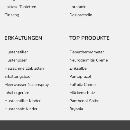
Laktase Tabletten
Loratadin
Ginseng
Desloratadin
ERKÄLTUNGEN
TOP PRODUKTE
Hustenstiller
Fieberthermometer
Hustenlöser
Neurodermitis Creme
Halsschmerztabletten
Zinksalbe
Erkältungsbad
Pantoprazol
Meerwasser Nasenspray
Fußpilz Creme
Inhaliergeräte
Mückenschutz
Hustenstiller Kinder
Panthenol Salbe
Hustensaft Kinder
Bryonia