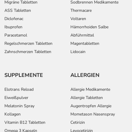
Migräne Tabletten
Sodbrennen Medikamente
ASS Tabletten
Thermacare
Diclofenac
Voltaren
Ibuprofen
Hämorrhoiden Salbe
Paracetamol
Abführmittel
Regelschmerzen Tabletten
Magentabletten
Zahnschmerzen Tabletten
Lidocain
SUPPLEMENTE
ALLERGIEN
Elotrans Reload
Allergie Medikamente
Eiweißpulver
Allergie Tabletten
Melatonin Spray
Augentropfen Allergie
Kollagen
Mometason Nasenspray
Vitamin B12 Tabletten
Cetirizin
Omega 3 Kapseln
Levocetirizin