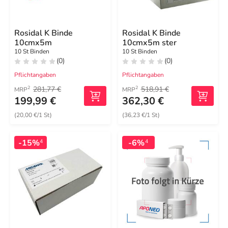
Rosidal K Binde
Rosidal K Binde
10cmx5m
10cmx5m ster
10 St Binden
10 St Binden
(0)
(0)
Pflichtangaben
Pflichtangaben
281,77 €
518,91 €
2
2
MRP
MRP
199,99 €
362,30 €
(20,00 €/1 St)
(36,23 €/1 St)
-15%
-6%
4
4