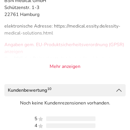
BSN medical GmbH
Schützenstr. 1-3
22761 Hamburg
elektronische Adresse: https://medical.essity.de/essity-
medical-solutions.html
Angaben gem. EU-Produktsicherheitsverordnung (GPSR)
anzeigen
Das
PDF des Beipackzettels
können Sie sich oben
herunterladen.
Mehr anzeigen
10
Kundenbewertung
Noch keine Kundenrezensionen vorhanden.
5
4