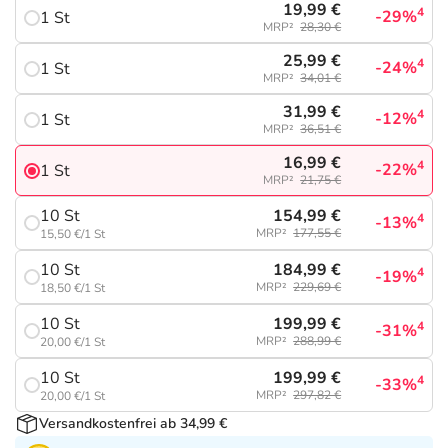
Refluthin, Lasea & Carmenthin Deals
Sport & Fitness
Täglich gut versorgt
19,99 €
4
-29%
1 St
MRP²
28,30 €
Salus Deals
Tierapotheke
25,99 €
4
-24%
1 St
MRP²
34,01 €
31,99 €
4
Vitamine & Mineralstoffe
-12%
1 St
MRP²
36,51 €
16,99 €
4
-22%
1 St
Marken
MRP²
21,75 €
154,99 €
10 St
4
-13%
MRP²
177,55 €
15,50 €/1 St
184,99 €
10 St
4
-19%
MRP²
229,69 €
18,50 €/1 St
199,99 €
10 St
4
-31%
MRP²
288,99 €
20,00 €/1 St
199,99 €
10 St
4
-33%
MRP²
297,82 €
20,00 €/1 St
Versandkostenfrei ab 34,99 €