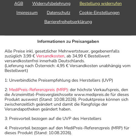
AGB
Widerrufsbelehrung
Bestellung widerrufen
Impressum
Datenschutz
Cookie-Einstellungen
Barrierefreiheitserklärung
Informationen zu Preisangaben
Alle Preise inkl. gesetzlicher Mehrwertsteuer, gegebenenfalls
zuzüglich 3,99 €
Versandkosten
, ab 34,99 € Bestellwert
versandkostenfrei innerhalb Deutschlands.
(Lieferung nach Österreich: 4,95 € Versandkosten unabhängig vom
Bestellwert)
1: Unverbindliche Preisempfehlung des Herstellers (UVP)
2:
MediPreis-Referenzpreis (MRP)
: der höchste Verkaufspreis, den
die Arzneimittel-Preisvergleichsseite www.medipreis.de für dieses
Produkt ausweist (Stand: 10.08.2026). Produktpreise können sich
zwischenzeitlich geändert und damit die Rangfolge der
Versandapotheken geändert haben.
3: Preisvorteil bezogen auf die UVP des Herstellers
4: Preisvorteil bezogen auf den MediPreis-Referenzpreis (MRP) für
dieses Produkt (Stand: 10.08.2026).