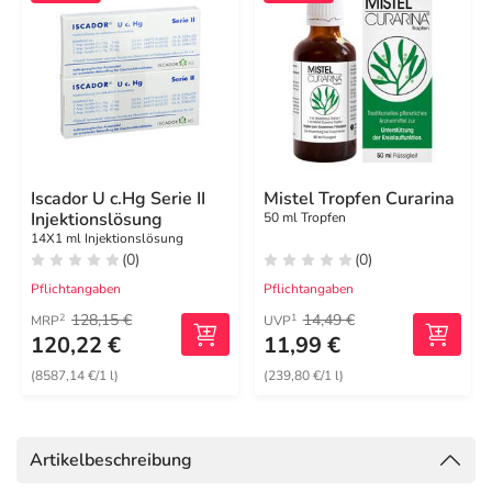
Iscador U c.Hg Serie II
Mistel Tropfen Curarina
Injektionslösung
50 ml Tropfen
14X1 ml Injektionslösung
(0)
(0)
Pflichtangaben
Pflichtangaben
128,15 €
14,49 €
2
1
MRP
UVP
120,22 €
11,99 €
(8587,14 €/1 l)
(239,80 €/1 l)
Artikelbeschreibung