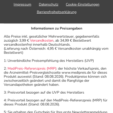
Impressum
Datenschutz
Cookie-Einstellungen
Barrierefreiheitserklärung
Informationen zu Preisangaben
Alle Preise inkl. gesetzlicher Mehrwertsteuer, gegebenenfalls
zuzüglich 3,99 €
Versandkosten
, ab 34,99 € Bestellwert
versandkostenfrei innerhalb Deutschlands.
(Lieferung nach Österreich: 4,95 € Versandkosten unabhängig vom
Bestellwert)
1: Unverbindliche Preisempfehlung des Herstellers (UVP)
2:
MediPreis-Referenzpreis (MRP)
: der höchste Verkaufspreis, den
die Arzneimittel-Preisvergleichsseite www.medipreis.de für dieses
Produkt ausweist (Stand: 08.08.2026). Produktpreise können sich
zwischenzeitlich geändert und damit die Rangfolge der
Versandapotheken geändert haben.
3: Preisvorteil bezogen auf die UVP des Herstellers
4: Preisvorteil bezogen auf den MediPreis-Referenzpreis (MRP) für
dieses Produkt (Stand: 08.08.2026).
5: Sie erhalten den Gutschein für Ihre erste Newsletteranmeldung.