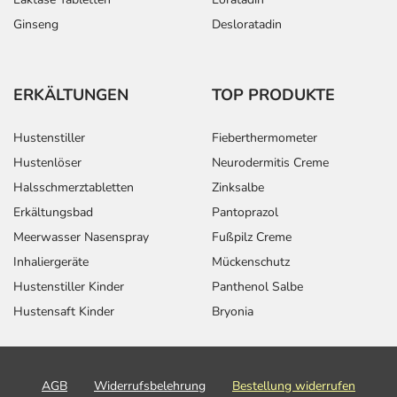
Ginseng
Desloratadin
ERKÄLTUNGEN
TOP PRODUKTE
Hustenstiller
Fieberthermometer
Hustenlöser
Neurodermitis Creme
Halsschmerztabletten
Zinksalbe
Erkältungsbad
Pantoprazol
Meerwasser Nasenspray
Fußpilz Creme
Inhaliergeräte
Mückenschutz
Hustenstiller Kinder
Panthenol Salbe
Hustensaft Kinder
Bryonia
AGB
Widerrufsbelehrung
Bestellung widerrufen