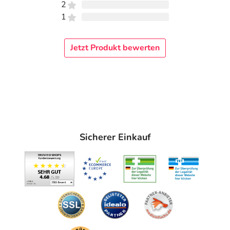
2
2) Gibt es Studien zur Misteltherapie?
1
Ja, die Wirksamkeit und sehr gute Verträglichkeit wurde
in über 150 klinischen Studien nachgewiesen. Besonders
Jetzt Produkt bewerten
gut untersucht in den Studien ist die positive Wirkung der
Misteltherapie auf die Lebensqualität der Patientinnen
und Patienten.
3) Die Misteltherapie ist ein Teil der integrativen
Onkologie – was heißt das?
Integrative Onkologie ist die Kombination aus
Schulmedizin und Komplementärmedizin (komplementär
Sicherer Einkauf
= ergänzend). Alle Kliniken und Praxen, die integrative
Onkologie anbieten, praktizieren nach den aktuellen
onkologischen Leitlinien mit allen modernen Methoden.
Darüber hinaus setzen sie geprüfte komplementäre
Maßnahmen ein, am häufigsten die Misteltherapie. Sie ist
also kein Ersatz für die Schulmedizin, sondern eine
sinnvolle Erweiterung, damit Patientinnen und Patienten