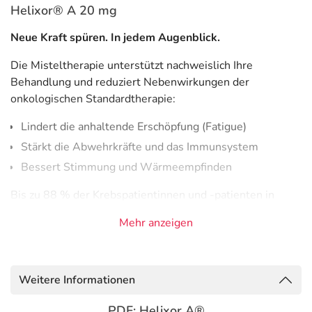
Helixor® A 20 mg
Neue Kraft spüren. In jedem Augenblick.
Die Misteltherapie unterstützt nachweislich Ihre
Behandlung und reduziert Nebenwirkungen der
onkologischen Standardtherapie:
Lindert die anhaltende Erschöpfung (Fatigue)
Stärkt die Abwehrkräfte und das Immunsystem
Bessert Stimmung und Wärmeempfinden
Bis zu 88 % der Krebspatientinnen und -patienten in
Deutschland wollen ihre onkologische Behandlung
Mehr anzeigen
ergänzen und ihren Körper gezielt unterstützen. Bis zu 77
% entscheiden sich für eine ergänzende Misteltherapie.*
Die weißbeerige Mistel
(Viscum album)
ist eine
Weitere Informationen
außergewöhnliche Pflanze. In Europa findet man sie auf
Tannen, Kiefern und Laubbäumen wie z. B. Apfelbäumen.
PDF: Helixor A®