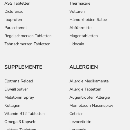
ASS Tabletten
Thermacare
Diclofenac
Voltaren
Ibuprofen
Hämorrhoiden Salbe
Paracetamol
Abführmittel
Regelschmerzen Tabletten
Magentabletten
Zahnschmerzen Tabletten
Lidocain
SUPPLEMENTE
ALLERGIEN
Elotrans Reload
Allergie Medikamente
Eiweißpulver
Allergie Tabletten
Melatonin Spray
Augentropfen Allergie
Kollagen
Mometason Nasenspray
Vitamin B12 Tabletten
Cetirizin
Omega 3 Kapseln
Levocetirizin
Laktase Tabletten
Loratadin