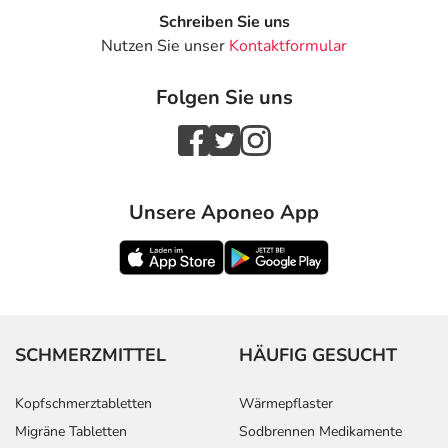
= 20 mg Tannenmistelkraut, frisch
Schreiben Sie uns
= Viscum album
Nutzen Sie unser
Kontaktformular
Sonstige Bestandteile: Natriumchlorid, Natriumhydroxid
Folgen Sie uns
zur pH-Wert-Einstellung, Wasser für Injektionszwecke
Adresse des Anbieters/Herstellers
HELIXOR Heilmittel GmbH
Unsere Aponeo App
Fischermühle 1
72348 Rosenfeld
Das
PDF des Beipackzettels
können Sie sich oben
herunterladen.
SCHMERZMITTEL
HÄUFIG GESUCHT
Kopfschmerztabletten
Wärmepflaster
Migräne Tabletten
Sodbrennen Medikamente