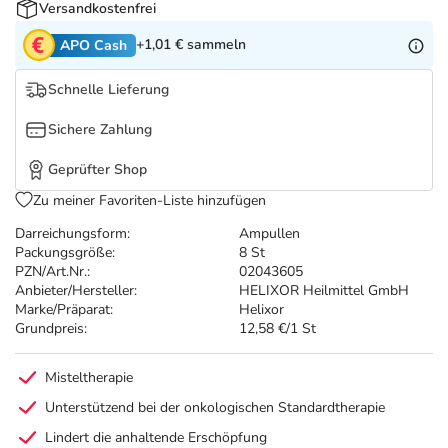
Refluthin, Lasea & Carmenthin Deals
Sport & Fitness
Täglich gut versorgt
Versandkostenfrei
+1,01 €
sammeln
APO Cash
Salus Deals
Tierapotheke
Schnelle Lieferung
Vitamine & Mineralstoffe
Sichere Zahlung
Geprüfter Shop
Marken
Zu meiner Favoriten-Liste hinzufügen
Darreichungsform:
Ampullen
Packungsgröße:
8 St
PZN/Art.Nr.:
02043605
Anbieter/Hersteller:
HELIXOR Heilmittel GmbH
Marke/Präparat:
Helixor
Grundpreis:
12,58 €/1 St
Misteltherapie
Unterstützend bei der onkologischen Standardtherapie
Lindert die anhaltende Erschöpfung