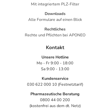
Mit integriertem PLZ-Filter
Sprechen Sie mit Ihrer behandelnden Ärztin oder Ihrem
behandelnden Arzt!
Diese/r wählt die für Sie passende
Downloads
Mistelsorte und macht Sie mit der Anwendung vertraut.
Alle Formulare auf einen Blick
So können Sie die Therapie einfach und sicher zu Hause
Rechtliches
fortsetzen.
Rechte und Pflichten bei APONEO
Hinweise
Kontakt
Unzugänglich für Kinder aufbewahren.
Unsere Hotline
Bitte verwenden Sie dieses Arzneimittel nicht mehr nach
Mo - Fr 9:00 - 18:00
dem auf der Packung oder der Umverpackung
Sa 9:00 - 13:00
angegebenen Verfallsdatum. Das Verfallsdatum bezieht
sich auf den letzten Tag des angegebenen Monats.
Kundenservice
030 622 000 10 (Festnetztarif)
Inhaltsstoffe
Pharmazeutische Beratung
Wirkstoff
je 1 ml Lösung (= 1 Ampulle):
0800 44 00 200
402 mg Tannenmistelkraut-Extrakt (1:20);
(kostenfrei aus dem dt. Netz)
Auszugsmittel: Wasser, Natriumchlorid (99,91:0,09)