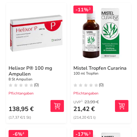
-11%
3
Helixor P® 100 mg
Mistel Tropfen Curarina
Ampullen
100 ml Tropfen
8 St Ampullen
(0)
(0)
Pflichtangaben
Pflichtangaben
23,99 €
1
UVP
138,95 €
21,42 €
(17,37 €/1 St)
(214,20 €/1 l)
-6%
-17%
4
3