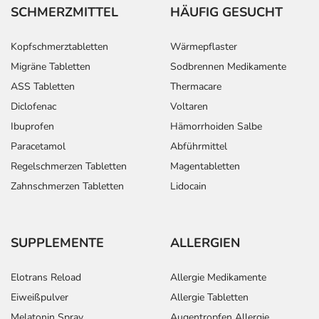
SCHMERZMITTEL
HÄUFIG GESUCHT
Kopfschmerztabletten
Wärmepflaster
Migräne Tabletten
Sodbrennen Medikamente
ASS Tabletten
Thermacare
Diclofenac
Voltaren
Ibuprofen
Hämorrhoiden Salbe
Paracetamol
Abführmittel
Regelschmerzen Tabletten
Magentabletten
Zahnschmerzen Tabletten
Lidocain
SUPPLEMENTE
ALLERGIEN
Elotrans Reload
Allergie Medikamente
Eiweißpulver
Allergie Tabletten
Melatonin Spray
Augentropfen Allergie