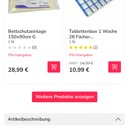
Bettschutzeinlage
Tablettenbox 1 Woche
150x90cm G
28 Fächer
Schiebedeckel
1 St
1 St
(0)
(2)
Pflichtangaben
Pflichtangaben
14,39 €
2
MRP
28,99 €
10,99 €
Weitere Produkte anzeigen
Artikelbeschreibung