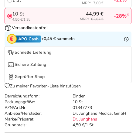
-21%
Refluthin, Lasea & Carmenthin Deals
1 St
Sport & Fitness
Sommerpflege für Haar und Kopfhaut
MRP²
7,00 €
44,99 €
10 St
4
-28%
Salus Deals
Tierapotheke
Täglich gut versorgt
MRP²
62,67 €
4,50 €/1 St
Versandkostenfrei
Vitamine & Mineralstoffe
+0,45 €
sammeln
APO Cash
Schnelle Lieferung
Marken
Sichere Zahlung
Geprüfter Shop
Zu meiner Favoriten-Liste hinzufügen
Darreichungsform:
Binden
Packungsgröße:
10 St
PZN/Art.Nr.:
01847773
Anbieter/Hersteller:
Dr. Junghans Medical GmbH
Marke/Präparat:
Dr. Junghans
Grundpreis:
4,50 €/1 St