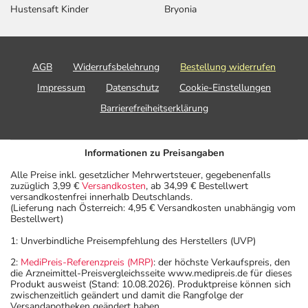
Hustensaft Kinder
Bryonia
AGB
Widerrufsbelehrung
Bestellung widerrufen
Impressum
Datenschutz
Cookie-Einstellungen
Barrierefreiheitserklärung
Informationen zu Preisangaben
Alle Preise inkl. gesetzlicher Mehrwertsteuer, gegebenenfalls
zuzüglich 3,99 €
Versandkosten
, ab 34,99 € Bestellwert
versandkostenfrei innerhalb Deutschlands.
(Lieferung nach Österreich: 4,95 € Versandkosten unabhängig vom
Bestellwert)
1: Unverbindliche Preisempfehlung des Herstellers (UVP)
2:
MediPreis-Referenzpreis (MRP)
: der höchste Verkaufspreis, den
die Arzneimittel-Preisvergleichsseite www.medipreis.de für dieses
Produkt ausweist (Stand: 10.08.2026). Produktpreise können sich
zwischenzeitlich geändert und damit die Rangfolge der
Versandapotheken geändert haben.