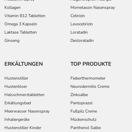
Kollagen
Mometason Nasenspray
Vitamin B12 Tabletten
Cetirizin
Omega 3 Kapseln
Levocetirizin
Laktase Tabletten
Loratadin
Ginseng
Desloratadin
ERKÄLTUNGEN
TOP PRODUKTE
Hustenstiller
Fieberthermometer
Hustenlöser
Neurodermitis Creme
Halsschmerztabletten
Zinksalbe
Erkältungsbad
Pantoprazol
Meerwasser Nasenspray
Fußpilz Creme
Inhaliergeräte
Mückenschutz
Hustenstiller Kinder
Panthenol Salbe