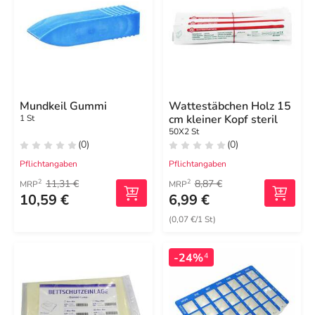
Mundkeil Gummi
Wattestäbchen Holz 15
cm kleiner Kopf steril
1 St
50X2 St
(0)
(0)
Pflichtangaben
Pflichtangaben
11,31 €
8,87 €
2
2
MRP
MRP
10,59 €
6,99 €
(0,07 €/1 St)
-24%
4