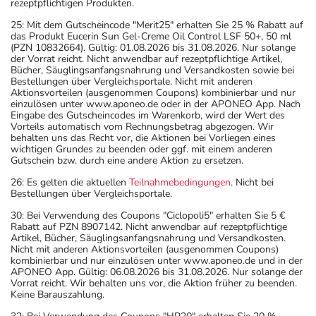
rezeptpflichtigen Produkten.
25: Mit dem Gutscheincode "Merit25" erhalten Sie 25 % Rabatt auf
das Produkt Eucerin Sun Gel-Creme Oil Control LSF 50+, 50 ml
(PZN 10832664). Gültig: 01.08.2026 bis 31.08.2026. Nur solange
der Vorrat reicht. Nicht anwendbar auf rezeptpflichtige Artikel,
Bücher, Säuglingsanfangsnahrung und Versandkosten sowie bei
Bestellungen über Vergleichsportale. Nicht mit anderen
Aktionsvorteilen (ausgenommen Coupons) kombinierbar und nur
einzulösen unter www.aponeo.de oder in der APONEO App. Nach
Eingabe des Gutscheincodes im Warenkorb, wird der Wert des
Vorteils automatisch vom Rechnungsbetrag abgezogen. Wir
behalten uns das Recht vor, die Aktionen bei Vorliegen eines
wichtigen Grundes zu beenden oder ggf. mit einem anderen
Gutschein bzw. durch eine andere Aktion zu ersetzen.
26: Es gelten die aktuellen
Teilnahmebedingungen
. Nicht bei
Bestellungen über Vergleichsportale.
30: Bei Verwendung des Coupons "Ciclopoli5" erhalten Sie 5 €
Rabatt auf PZN 8907142. Nicht anwendbar auf rezeptpflichtige
Artikel, Bücher, Säuglingsanfangsnahrung und Versandkosten.
Nicht mit anderen Aktionsvorteilen (ausgenommen Coupons)
kombinierbar und nur einzulösen unter www.aponeo.de und in der
APONEO App. Gültig: 06.08.2026 bis 31.08.2026. Nur solange der
Vorrat reicht. Wir behalten uns vor, die Aktion früher zu beenden.
Keine Barauszahlung.