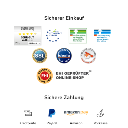
| info@hartmann.info
Angaben gem. EU-Produktsicherheitsverordnung (GPSR)
Sicherer Einkauf
anzeigen
Das
PDF des Beipackzettels
können Sie sich oben
herunterladen.
Sichere Zahlung
Kreditkarte
PayPal
Amazon
Vorkasse