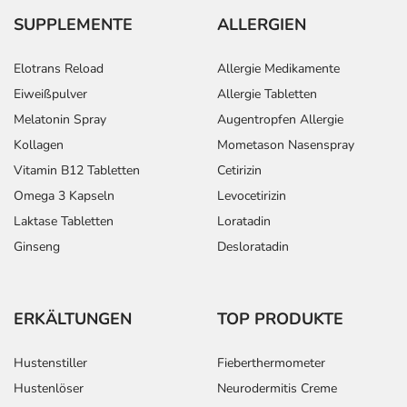
SUPPLEMENTE
ALLERGIEN
Elotrans Reload
Allergie Medikamente
Eiweißpulver
Allergie Tabletten
Melatonin Spray
Augentropfen Allergie
Kollagen
Mometason Nasenspray
Vitamin B12 Tabletten
Cetirizin
Omega 3 Kapseln
Levocetirizin
Laktase Tabletten
Loratadin
Ginseng
Desloratadin
ERKÄLTUNGEN
TOP PRODUKTE
Hustenstiller
Fieberthermometer
Hustenlöser
Neurodermitis Creme