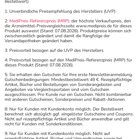
Bestellwert)
1: Unverbindliche Preisempfehlung des Herstellers (UVP)
2:
MediPreis-Referenzpreis (MRP)
: der höchste Verkaufspreis, den
die Arzneimittel-Preisvergleichsseite www.medipreis.de für dieses
Produkt ausweist (Stand: 07.08.2026). Produktpreise können sich
zwischenzeitlich geändert und damit die Rangfolge der
Versandapotheken geändert haben.
3: Preisvorteil bezogen auf die UVP des Herstellers
4: Preisvorteil bezogen auf den MediPreis-Referenzpreis (MRP) für
dieses Produkt (Stand: 07.08.2026).
5: Sie erhalten den Gutschein für Ihre erste Newsletteranmeldung.
Gutscheinbedingungen: Mindestbestellwert 49 €. Rezeptpflichtige
Artikel, Bücher und Bestellungen von Sonderangeboten und
Angeboten via Vergleichsportalen sind vom Gutschein
ausgeschlossen. Pro Kunde nur ein Gutschein. Nicht kombinierbar
mit anderen Gutscheinen, Sonderpreisen und Rabatt-Aktionen.
8: Nur für Kunden mit Kundenkonto möglich. Der Bestellwert
berechnet sich abzüglich ggf. eingelöster Gutscheine und Coupons.
Nicht auf rezeptpflichtige Artikel und Bücher anwendbar und gilt
nicht für Kunden mit Sonderkonditionen.
9: Nur für Kunden mit Kundenkonto möglich. Nicht auf
rezeptpflichtige Artikel, Bücher und Versandkosten sowie bei