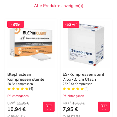
Alle Produkte anzeigen
-8%
-52%
3
4
Blephaclean
ES-Kompressen steril
Kompressen sterile
7,5x7,5 cm 8fach
20 St Kompressen
25X2 St Kompressen
(4)
(4)
Pflichtangaben
Pflichtangaben
11,95 €
16,68 €
1
2
UVP
MRP
10,94 €
7,95 €
(0,55 €/1 St)
(0,16 €/1 St)