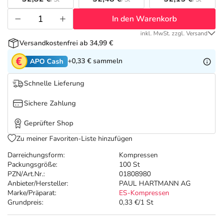
Refluthin, Lasea & Carmenthin Deals
Sport & Fitness
Täglich gut versorgt
In den Warenkorb
Salus Deals
Tierapotheke
inkl. MwSt. zzgl. Versand
Versandkostenfrei ab 34,99 €
Vitamine & Mineralstoffe
+0,33 €
sammeln
APO Cash
Schnelle Lieferung
Marken
Sichere Zahlung
Geprüfter Shop
Zu meiner Favoriten-Liste hinzufügen
Darreichungsform:
Kompressen
Packungsgröße:
100 St
PZN/Art.Nr.:
01808980
Anbieter/Hersteller:
PAUL HARTMANN AG
Marke/Präparat:
ES-Kompressen
Grundpreis:
0,33 €/1 St