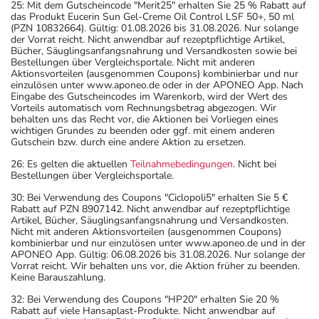
25: Mit dem Gutscheincode "Merit25" erhalten Sie 25 % Rabatt auf
das Produkt Eucerin Sun Gel-Creme Oil Control LSF 50+, 50 ml
(PZN 10832664). Gültig: 01.08.2026 bis 31.08.2026. Nur solange
der Vorrat reicht. Nicht anwendbar auf rezeptpflichtige Artikel,
Bücher, Säuglingsanfangsnahrung und Versandkosten sowie bei
Bestellungen über Vergleichsportale. Nicht mit anderen
Aktionsvorteilen (ausgenommen Coupons) kombinierbar und nur
einzulösen unter www.aponeo.de oder in der APONEO App. Nach
Eingabe des Gutscheincodes im Warenkorb, wird der Wert des
Vorteils automatisch vom Rechnungsbetrag abgezogen. Wir
behalten uns das Recht vor, die Aktionen bei Vorliegen eines
wichtigen Grundes zu beenden oder ggf. mit einem anderen
Gutschein bzw. durch eine andere Aktion zu ersetzen.
26: Es gelten die aktuellen
Teilnahmebedingungen
. Nicht bei
Bestellungen über Vergleichsportale.
30: Bei Verwendung des Coupons "Ciclopoli5" erhalten Sie 5 €
Rabatt auf PZN 8907142. Nicht anwendbar auf rezeptpflichtige
Artikel, Bücher, Säuglingsanfangsnahrung und Versandkosten.
Nicht mit anderen Aktionsvorteilen (ausgenommen Coupons)
kombinierbar und nur einzulösen unter www.aponeo.de und in der
APONEO App. Gültig: 06.08.2026 bis 31.08.2026. Nur solange der
Vorrat reicht. Wir behalten uns vor, die Aktion früher zu beenden.
Keine Barauszahlung.
32: Bei Verwendung des Coupons "HP20" erhalten Sie 20 %
Rabatt auf viele Hansaplast-Produkte. Nicht anwendbar auf