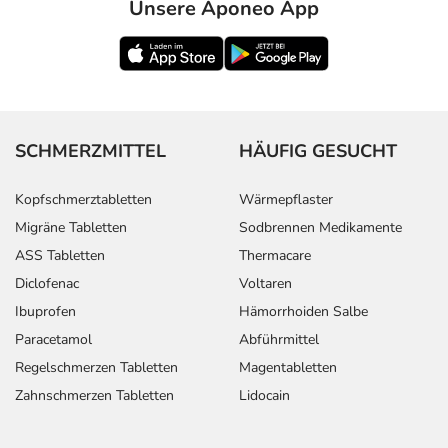
Unsere Aponeo App
SCHMERZMITTEL
HÄUFIG GESUCHT
Kopfschmerztabletten
Wärmepflaster
Migräne Tabletten
Sodbrennen Medikamente
ASS Tabletten
Thermacare
Diclofenac
Voltaren
Ibuprofen
Hämorrhoiden Salbe
Paracetamol
Abführmittel
Regelschmerzen Tabletten
Magentabletten
Zahnschmerzen Tabletten
Lidocain