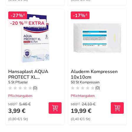
-27%
-17%
4
4
-20 %
EXTRA
32
Hansaplast AQUA
Aluderm Kompressen
PROTECT XL
10x10cm
Wundverband steril 6x7
5 St Pflaster
50 St Kompressen
(0)
(0)
cm
Pflichtangaben
Pflichtangaben
5,46 €
24,10 €
2
2
MRP
MRP
3,99 €
19,99 €
(0,80 €/1 St)
(0,40 €/1 St)