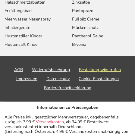
Halsschmerztabletten
Zinksalbe
Erkältungsbad
Pantoprazol
Meerwasser Nasenspray
Fußpilz Creme
Inhaliergeräte
Mückenschutz
Hustenstiller Kinder
Panthenol Salbe
Hustensaft Kinder
Bryonia
AGB
Widerrufsbelehrung
Bestellung widerrufen
Impressum
Datenschutz
Cookie-Einstellungen
Barrierefreiheitserklärung
Informationen zu Preisangaben
Alle Preise inkl. gesetzlicher Mehrwertsteuer, gegebenenfalls
zuzüglich 3,99 €
Versandkosten
, ab 34,99 € Bestellwert
versandkostenfrei innerhalb Deutschlands.
(Lieferung nach Österreich: 4,95 € Versandkosten unabhängig vom