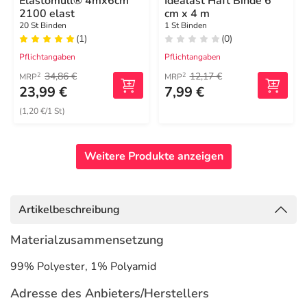
Elastomull® 4mx6cm
Idealast Haft Binde 6
2100 elast
cm x 4 m
20 St Binden
1 St Binden
(1)
(0)
Pflichtangaben
Pflichtangaben
34,86 €
12,17 €
2
2
MRP
MRP
23,99 €
7,99 €
(1,20 €/1 St)
Weitere Produkte anzeigen
Artikelbeschreibung
Materialzusammensetzung
99% Polyester, 1% Polyamid
Adresse des Anbieters/Herstellers