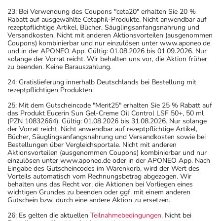
23: Bei Verwendung des Coupons "ceta20" erhalten Sie 20 %
Rabatt auf ausgewählte Cetaphil-Produkte. Nicht anwendbar auf
rezeptpflichtige Artikel, Bücher, Säuglingsanfangsnahrung und
Versandkosten. Nicht mit anderen Aktionsvorteilen (ausgenommen
Coupons) kombinierbar und nur einzulösen unter www.aponeo.de
und in der APONEO App. Gültig: 01.08.2026 bis 01.09.2026. Nur
solange der Vorrat reicht. Wir behalten uns vor, die Aktion früher
zu beenden. Keine Barauszahlung.
24: Gratislieferung innerhalb Deutschlands bei Bestellung mit
rezeptpflichtigen Produkten.
25: Mit dem Gutscheincode "Merit25" erhalten Sie 25 % Rabatt auf
das Produkt Eucerin Sun Gel-Creme Oil Control LSF 50+, 50 ml
(PZN 10832664). Gültig: 01.08.2026 bis 31.08.2026. Nur solange
der Vorrat reicht. Nicht anwendbar auf rezeptpflichtige Artikel,
Bücher, Säuglingsanfangsnahrung und Versandkosten sowie bei
Bestellungen über Vergleichsportale. Nicht mit anderen
Aktionsvorteilen (ausgenommen Coupons) kombinierbar und nur
einzulösen unter www.aponeo.de oder in der APONEO App. Nach
Eingabe des Gutscheincodes im Warenkorb, wird der Wert des
Vorteils automatisch vom Rechnungsbetrag abgezogen. Wir
behalten uns das Recht vor, die Aktionen bei Vorliegen eines
wichtigen Grundes zu beenden oder ggf. mit einem anderen
Gutschein bzw. durch eine andere Aktion zu ersetzen.
26: Es gelten die aktuellen
Teilnahmebedingungen
. Nicht bei