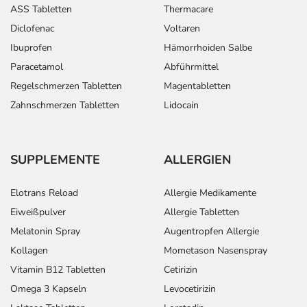
ASS Tabletten
Thermacare
Diclofenac
Voltaren
Ibuprofen
Hämorrhoiden Salbe
Paracetamol
Abführmittel
Regelschmerzen Tabletten
Magentabletten
Zahnschmerzen Tabletten
Lidocain
SUPPLEMENTE
ALLERGIEN
Elotrans Reload
Allergie Medikamente
Eiweißpulver
Allergie Tabletten
Melatonin Spray
Augentropfen Allergie
Kollagen
Mometason Nasenspray
Vitamin B12 Tabletten
Cetirizin
Omega 3 Kapseln
Levocetirizin