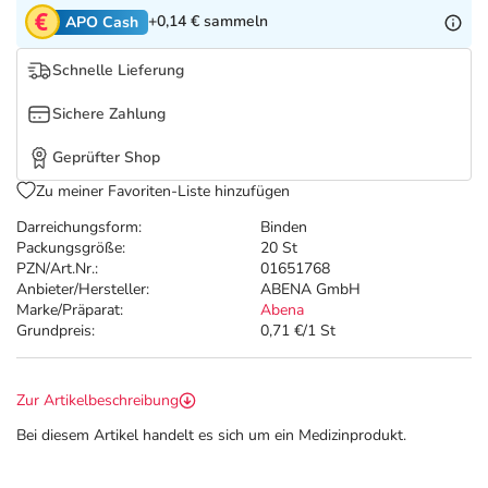
Refluthin, Lasea & Carmenthin Deals
Sport & Fitness
Täglich gut versorgt
+0,14 €
sammeln
APO Cash
Salus Deals
Tierapotheke
Schnelle Lieferung
Sichere Zahlung
Vitamine & Mineralstoffe
Geprüfter Shop
Marken
Zu meiner Favoriten-Liste hinzufügen
Darreichungsform:
Binden
Packungsgröße:
20 St
PZN/Art.Nr.:
01651768
Anbieter/Hersteller:
ABENA GmbH
Marke/Präparat:
Abena
Grundpreis:
0,71 €/1 St
Zur Artikelbeschreibung
Bei diesem Artikel handelt es sich um ein Medizinprodukt.