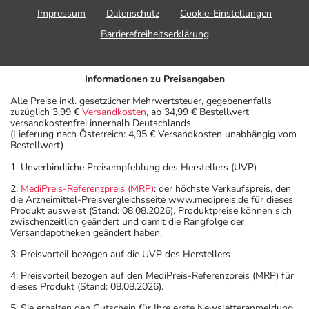
Impressum
Datenschutz
Cookie-Einstellungen
Barrierefreiheitserklärung
Informationen zu Preisangaben
Alle Preise inkl. gesetzlicher Mehrwertsteuer, gegebenenfalls
zuzüglich 3,99 €
Versandkosten
, ab 34,99 € Bestellwert
versandkostenfrei innerhalb Deutschlands.
(Lieferung nach Österreich: 4,95 € Versandkosten unabhängig vom
Bestellwert)
1: Unverbindliche Preisempfehlung des Herstellers (UVP)
2:
MediPreis-Referenzpreis (MRP)
: der höchste Verkaufspreis, den
die Arzneimittel-Preisvergleichsseite www.medipreis.de für dieses
Produkt ausweist (Stand: 08.08.2026). Produktpreise können sich
zwischenzeitlich geändert und damit die Rangfolge der
Versandapotheken geändert haben.
3: Preisvorteil bezogen auf die UVP des Herstellers
4: Preisvorteil bezogen auf den MediPreis-Referenzpreis (MRP) für
dieses Produkt (Stand: 08.08.2026).
5: Sie erhalten den Gutschein für Ihre erste Newsletteranmeldung.