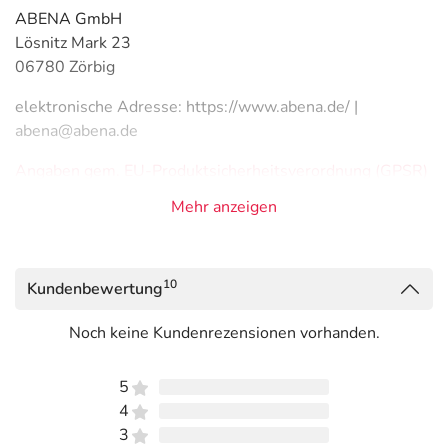
ABENA GmbH
Lösnitz Mark 23
06780 Zörbig
elektronische Adresse: https://www.abena.de/ |
abena@abena.de
Angaben gem. EU-Produktsicherheitsverordnung (GPSR)
anzeigen
Mehr anzeigen
10
Kundenbewertung
Noch keine Kundenrezensionen vorhanden.
5
4
3