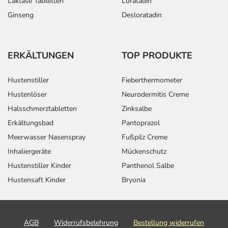
Laktase Tabletten
Loratadin
Ginseng
Desloratadin
ERKÄLTUNGEN
TOP PRODUKTE
Hustenstiller
Fieberthermometer
Hustenlöser
Neurodermitis Creme
Halsschmerztabletten
Zinksalbe
Erkältungsbad
Pantoprazol
Meerwasser Nasenspray
Fußpilz Creme
Inhaliergeräte
Mückenschutz
Hustenstiller Kinder
Panthenol Salbe
Hustensaft Kinder
Bryonia
AGB
Widerrufsbelehrung
Bestellung widerrufen