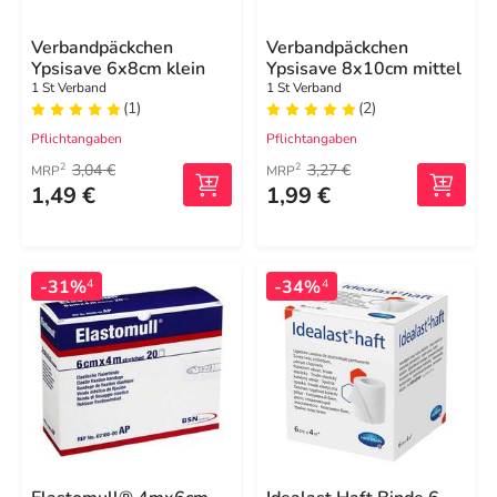
Verbandpäckchen
Verbandpäckchen
Ypsisave 6x8cm klein
Ypsisave 8x10cm mittel
1 St Verband
1 St Verband
(1)
(2)
Pflichtangaben
Pflichtangaben
3,04 €
3,27 €
2
2
MRP
MRP
1,49 €
1,99 €
-31%
-34%
4
4