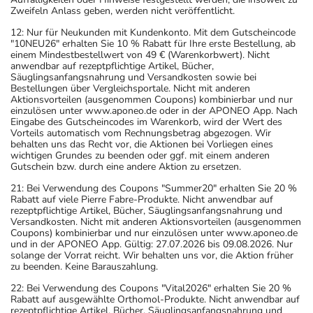
Zweifeln Anlass geben, werden nicht veröffentlicht.
12: Nur für Neukunden mit Kundenkonto. Mit dem Gutscheincode
"10NEU26" erhalten Sie 10 % Rabatt für Ihre erste Bestellung, ab
einem Mindestbestellwert von 49 € (Warenkorbwert). Nicht
anwendbar auf rezeptpflichtige Artikel, Bücher,
Säuglingsanfangsnahrung und Versandkosten sowie bei
Bestellungen über Vergleichsportale. Nicht mit anderen
Aktionsvorteilen (ausgenommen Coupons) kombinierbar und nur
einzulösen unter www.aponeo.de oder in der APONEO App. Nach
Eingabe des Gutscheincodes im Warenkorb, wird der Wert des
Vorteils automatisch vom Rechnungsbetrag abgezogen. Wir
behalten uns das Recht vor, die Aktionen bei Vorliegen eines
wichtigen Grundes zu beenden oder ggf. mit einem anderen
Gutschein bzw. durch eine andere Aktion zu ersetzen.
21: Bei Verwendung des Coupons "Summer20" erhalten Sie 20 %
Rabatt auf viele Pierre Fabre-Produkte. Nicht anwendbar auf
rezeptpflichtige Artikel, Bücher, Säuglingsanfangsnahrung und
Versandkosten. Nicht mit anderen Aktionsvorteilen (ausgenommen
Coupons) kombinierbar und nur einzulösen unter www.aponeo.de
und in der APONEO App. Gültig: 27.07.2026 bis 09.08.2026. Nur
solange der Vorrat reicht. Wir behalten uns vor, die Aktion früher
zu beenden. Keine Barauszahlung.
22: Bei Verwendung des Coupons "Vital2026" erhalten Sie 20 %
Rabatt auf ausgewählte Orthomol-Produkte. Nicht anwendbar auf
rezeptpflichtige Artikel, Bücher, Säuglingsanfangsnahrung und