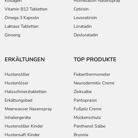
Kollagen
Mometason Nasenspray
Vitamin B12 Tabletten
Cetirizin
Omega 3 Kapseln
Levocetirizin
Laktase Tabletten
Loratadin
Ginseng
Desloratadin
ERKÄLTUNGEN
TOP PRODUKTE
Hustenstiller
Fieberthermometer
Hustenlöser
Neurodermitis Creme
Halsschmerztabletten
Zinksalbe
Erkältungsbad
Pantoprazol
Meerwasser Nasenspray
Fußpilz Creme
Inhaliergeräte
Mückenschutz
Hustenstiller Kinder
Panthenol Salbe
Hustensaft Kinder
Bryonia