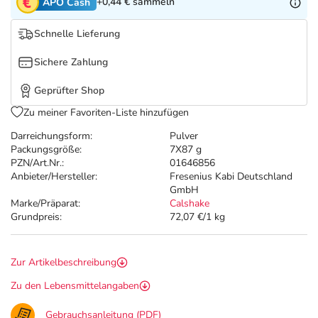
Refluthin, Lasea & Carmenthin Deals
Sport & Fitness
Täglich gut versorgt
+0,44 €
sammeln
APO Cash
Schnelle Lieferung
Salus Deals
Tierapotheke
Sichere Zahlung
Vitamine & Mineralstoffe
Geprüfter Shop
Zu meiner Favoriten-Liste hinzufügen
Marken
Darreichungsform:
Pulver
Packungsgröße:
7X87 g
PZN/Art.Nr.:
01646856
Anbieter/Hersteller:
Fresenius Kabi Deutschland
GmbH
Marke/Präparat:
Calshake
Grundpreis:
72,07 €/1 kg
Zur Artikelbeschreibung
Zu den Lebensmittelangaben
Gebrauchsanleitung (PDF)