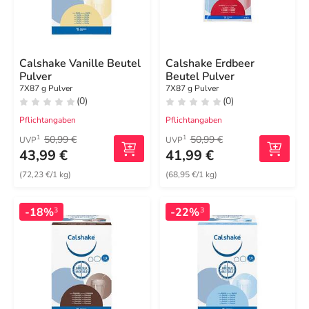
Calshake Vanille Beutel
Calshake Erdbeer
Pulver
Beutel Pulver
7X87 g Pulver
7X87 g Pulver
(0)
(0)
Pflichtangaben
Pflichtangaben
50,99 €
50,99 €
1
1
UVP
UVP
43,99 €
41,99 €
(72,23 €/1 kg)
(68,95 €/1 kg)
-18%
-22%
3
3