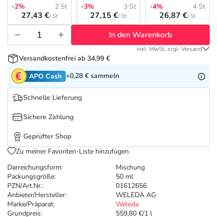
Refluthin, Lasea & Carmenthin Deals
Sport & Fitness
Täglich gut versorgt
-2%
2 St
-3%
3 St
-4%
4 St
27,43 €
27,15 €
26,87 €
/ St
/ St
/ St
Salus Deals
Tierapotheke
In den Warenkorb
inkl. MwSt. zzgl. Versand
Vitamine & Mineralstoffe
Versandkostenfrei ab 34,99 €
+0,28 €
sammeln
APO Cash
Marken
Schnelle Lieferung
Sichere Zahlung
Geprüfter Shop
Zu meiner Favoriten-Liste hinzufügen
Darreichungsform:
Mischung
Packungsgröße:
50 ml
PZN/Art.Nr.:
01612656
Anbieter/Hersteller:
WELEDA AG
Marke/Präparat:
Weleda
Grundpreis:
559,80 €/1 l