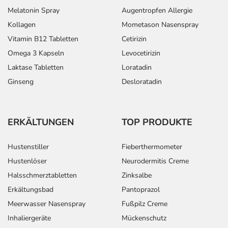
Melatonin Spray
Augentropfen Allergie
Kollagen
Mometason Nasenspray
Vitamin B12 Tabletten
Cetirizin
Omega 3 Kapseln
Levocetirizin
Laktase Tabletten
Loratadin
Ginseng
Desloratadin
ERKÄLTUNGEN
TOP PRODUKTE
Hustenstiller
Fieberthermometer
Hustenlöser
Neurodermitis Creme
Halsschmerztabletten
Zinksalbe
Erkältungsbad
Pantoprazol
Meerwasser Nasenspray
Fußpilz Creme
Inhaliergeräte
Mückenschutz