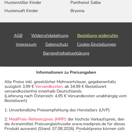
Hustenstiller Kinder
Panthenol Salbe
Hustensaft Kinder
Bryonia
AGB
Widerrufsbelehrung
Bestellung widerrufen
Impressum
Datenschutz
Cookie-Einstellungen
Barrierefreiheitserklärung
Informationen zu Preisangaben
Alle Preise inkl. gesetzlicher Mehrwertsteuer, gegebenenfalls
zuzüglich 3,99 €
Versandkosten
, ab 34,99 € Bestellwert
versandkostenfrei innerhalb Deutschlands.
(Lieferung nach Österreich: 4,95 € Versandkosten unabhängig vom
Bestellwert)
1: Unverbindliche Preisempfehlung des Herstellers (UVP)
2:
MediPreis-Referenzpreis (MRP)
: der höchste Verkaufspreis, den
die Arzneimittel-Preisvergleichsseite www.medipreis.de für dieses
Produkt ausweist (Stand: 07.08.2026). Produktpreise können sich