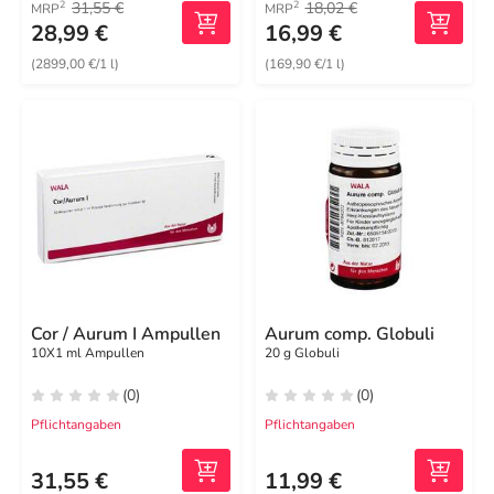
31,55 €
18,02 €
2
2
MRP
MRP
28,99 €
16,99 €
(2899,00 €/1 l)
(169,90 €/1 l)
Cor / Aurum I Ampullen
Aurum comp. Globuli
10X1 ml Ampullen
20 g Globuli
(0)
(0)
Pflichtangaben
Pflichtangaben
31,55 €
11,99 €