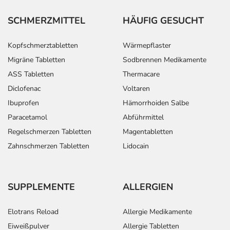
SCHMERZMITTEL
HÄUFIG GESUCHT
Kopfschmerztabletten
Wärmepflaster
Migräne Tabletten
Sodbrennen Medikamente
ASS Tabletten
Thermacare
Diclofenac
Voltaren
Ibuprofen
Hämorrhoiden Salbe
Paracetamol
Abführmittel
Regelschmerzen Tabletten
Magentabletten
Zahnschmerzen Tabletten
Lidocain
SUPPLEMENTE
ALLERGIEN
Elotrans Reload
Allergie Medikamente
Eiweißpulver
Allergie Tabletten