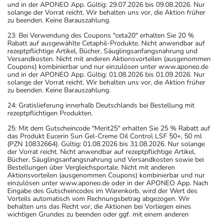
und in der APONEO App. Gültig: 29.07.2026 bis 09.08.2026. Nur
solange der Vorrat reicht. Wir behalten uns vor, die Aktion früher
zu beenden. Keine Barauszahlung.
23: Bei Verwendung des Coupons "ceta20" erhalten Sie 20 %
Rabatt auf ausgewählte Cetaphil-Produkte. Nicht anwendbar auf
rezeptpflichtige Artikel, Bücher, Säuglingsanfangsnahrung und
Versandkosten. Nicht mit anderen Aktionsvorteilen (ausgenommen
Coupons) kombinierbar und nur einzulösen unter www.aponeo.de
und in der APONEO App. Gültig: 01.08.2026 bis 01.09.2026. Nur
solange der Vorrat reicht. Wir behalten uns vor, die Aktion früher
zu beenden. Keine Barauszahlung.
24: Gratislieferung innerhalb Deutschlands bei Bestellung mit
rezeptpflichtigen Produkten.
25: Mit dem Gutscheincode "Merit25" erhalten Sie 25 % Rabatt auf
das Produkt Eucerin Sun Gel-Creme Oil Control LSF 50+, 50 ml
(PZN 10832664). Gültig: 01.08.2026 bis 31.08.2026. Nur solange
der Vorrat reicht. Nicht anwendbar auf rezeptpflichtige Artikel,
Bücher, Säuglingsanfangsnahrung und Versandkosten sowie bei
Bestellungen über Vergleichsportale. Nicht mit anderen
Aktionsvorteilen (ausgenommen Coupons) kombinierbar und nur
einzulösen unter www.aponeo.de oder in der APONEO App. Nach
Eingabe des Gutscheincodes im Warenkorb, wird der Wert des
Vorteils automatisch vom Rechnungsbetrag abgezogen. Wir
behalten uns das Recht vor, die Aktionen bei Vorliegen eines
wichtigen Grundes zu beenden oder ggf. mit einem anderen