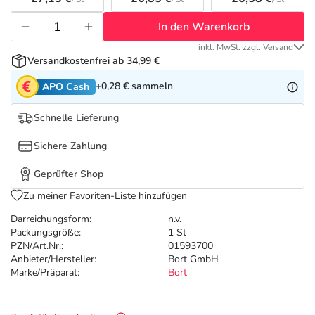
Refluthin, Lasea & Carmenthin Deals
Sport & Fitness
Täglich gut versorgt
In den Warenkorb
Salus Deals
Tierapotheke
inkl. MwSt. zzgl. Versand
Versandkostenfrei ab 34,99 €
Vitamine & Mineralstoffe
+0,28 €
sammeln
APO Cash
Schnelle Lieferung
Marken
Sichere Zahlung
Geprüfter Shop
Zu meiner Favoriten-Liste hinzufügen
Darreichungsform:
n.v.
Packungsgröße:
1 St
PZN/Art.Nr.:
01593700
Anbieter/Hersteller:
Bort GmbH
Marke/Präparat:
Bort