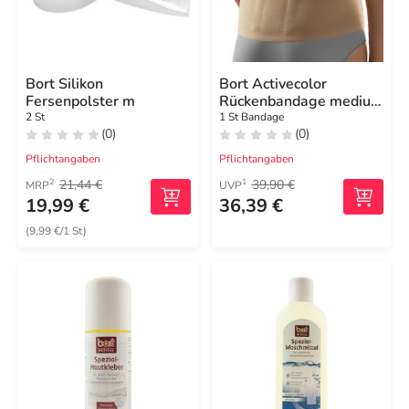
Bort Silikon
Bort Activecolor
Fersenpolster m
Rückenbandage medium
haut
2 St
1 St Bandage
(0)
(0)
Pflichtangaben
Pflichtangaben
21,44 €
39,90 €
2
1
MRP
UVP
19,99 €
36,39 €
(9,99 €/1 St)