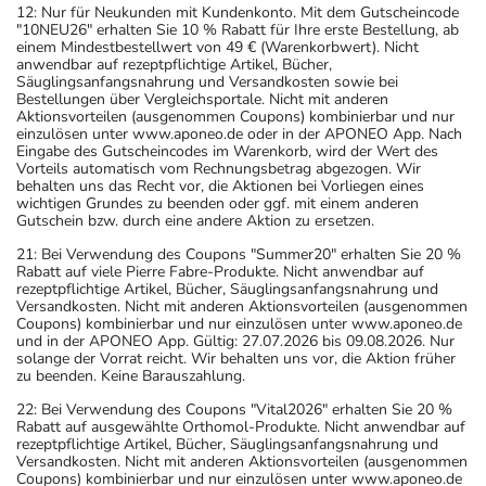
12: Nur für Neukunden mit Kundenkonto. Mit dem Gutscheincode
"10NEU26" erhalten Sie 10 % Rabatt für Ihre erste Bestellung, ab
einem Mindestbestellwert von 49 € (Warenkorbwert). Nicht
anwendbar auf rezeptpflichtige Artikel, Bücher,
Säuglingsanfangsnahrung und Versandkosten sowie bei
Bestellungen über Vergleichsportale. Nicht mit anderen
Aktionsvorteilen (ausgenommen Coupons) kombinierbar und nur
einzulösen unter www.aponeo.de oder in der APONEO App. Nach
Eingabe des Gutscheincodes im Warenkorb, wird der Wert des
Vorteils automatisch vom Rechnungsbetrag abgezogen. Wir
behalten uns das Recht vor, die Aktionen bei Vorliegen eines
wichtigen Grundes zu beenden oder ggf. mit einem anderen
Gutschein bzw. durch eine andere Aktion zu ersetzen.
21: Bei Verwendung des Coupons "Summer20" erhalten Sie 20 %
Rabatt auf viele Pierre Fabre-Produkte. Nicht anwendbar auf
rezeptpflichtige Artikel, Bücher, Säuglingsanfangsnahrung und
Versandkosten. Nicht mit anderen Aktionsvorteilen (ausgenommen
Coupons) kombinierbar und nur einzulösen unter www.aponeo.de
und in der APONEO App. Gültig: 27.07.2026 bis 09.08.2026. Nur
solange der Vorrat reicht. Wir behalten uns vor, die Aktion früher
zu beenden. Keine Barauszahlung.
22: Bei Verwendung des Coupons "Vital2026" erhalten Sie 20 %
Rabatt auf ausgewählte Orthomol-Produkte. Nicht anwendbar auf
rezeptpflichtige Artikel, Bücher, Säuglingsanfangsnahrung und
Versandkosten. Nicht mit anderen Aktionsvorteilen (ausgenommen
Coupons) kombinierbar und nur einzulösen unter www.aponeo.de