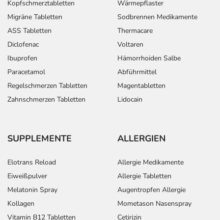
Kopfschmerztabletten
Wärmepflaster
Migräne Tabletten
Sodbrennen Medikamente
ASS Tabletten
Thermacare
Diclofenac
Voltaren
Ibuprofen
Hämorrhoiden Salbe
Paracetamol
Abführmittel
Regelschmerzen Tabletten
Magentabletten
Zahnschmerzen Tabletten
Lidocain
SUPPLEMENTE
ALLERGIEN
Elotrans Reload
Allergie Medikamente
Eiweißpulver
Allergie Tabletten
Melatonin Spray
Augentropfen Allergie
Kollagen
Mometason Nasenspray
Vitamin B12 Tabletten
Cetirizin