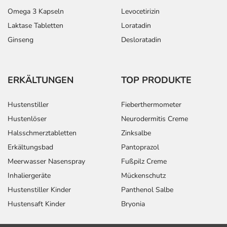
Omega 3 Kapseln
Levocetirizin
Laktase Tabletten
Loratadin
Ginseng
Desloratadin
ERKÄLTUNGEN
TOP PRODUKTE
Hustenstiller
Fieberthermometer
Hustenlöser
Neurodermitis Creme
Halsschmerztabletten
Zinksalbe
Erkältungsbad
Pantoprazol
Meerwasser Nasenspray
Fußpilz Creme
Inhaliergeräte
Mückenschutz
Hustenstiller Kinder
Panthenol Salbe
Hustensaft Kinder
Bryonia