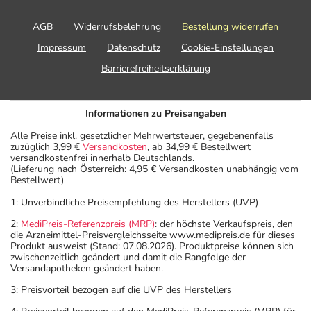
AGB
Widerrufsbelehrung
Bestellung widerrufen
Impressum
Datenschutz
Cookie-Einstellungen
Barrierefreiheitserklärung
Informationen zu Preisangaben
Alle Preise inkl. gesetzlicher Mehrwertsteuer, gegebenenfalls
zuzüglich 3,99 €
Versandkosten
, ab 34,99 € Bestellwert
versandkostenfrei innerhalb Deutschlands.
(Lieferung nach Österreich: 4,95 € Versandkosten unabhängig vom
Bestellwert)
1: Unverbindliche Preisempfehlung des Herstellers (UVP)
2:
MediPreis-Referenzpreis (MRP)
: der höchste Verkaufspreis, den
die Arzneimittel-Preisvergleichsseite www.medipreis.de für dieses
Produkt ausweist (Stand: 07.08.2026). Produktpreise können sich
zwischenzeitlich geändert und damit die Rangfolge der
Versandapotheken geändert haben.
3: Preisvorteil bezogen auf die UVP des Herstellers