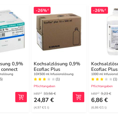
-26%
-26%
4
4
ösung 0,9%
Kochsalzlösung 0,9%
Kochsalzlö
 connect
Ecoflac Plus
Ecoflac Plus
onslösung
10X500 ml Infusionslösung
1000 ml Infusions
5)
(1)
(1)
Pflichtangaben
Pflichtangaben
33,56 €
9,23 €
2
2
MRP
MRP
24,87 €
6,86 €
(4,97 €/1 l)
(6,86 €/1 l)