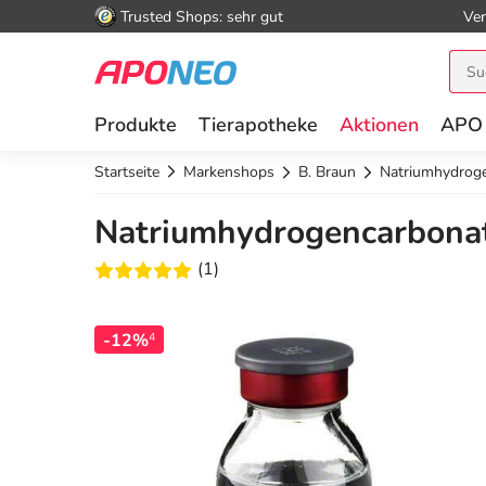
Trusted Shops: sehr gut
Ver
Produkte
Tierapotheke
Aktionen
APO
Startseite
Markenshops
B. Braun
Natriumhydroge
Natriumhydrogencarbonat
(1)
-12%
4