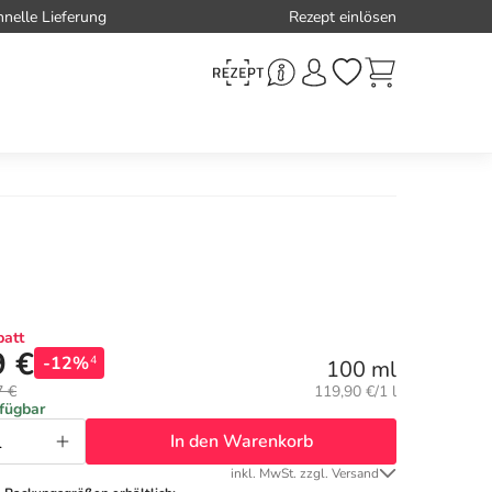
hnelle Lieferung
Rezept einlösen
att
9 €
-12%
4
100 ml
Grundpreis:
7 €
119,90 €/1 l
rfügbar
In den Warenkorb
inkl. MwSt. zzgl. Versand