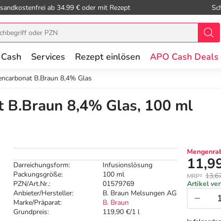
sandkostenfrei ab 34.99 € oder mit Rezept
Sc
 Cash
Services
Rezept einlösen
APO Cash Deals
ncarbonat B.Braun 8,4% Glas
 B.Braun 8,4% Glas, 100 ml
Mengenrab
11,9
Darreichungsform:
Infusionslösung
Packungsgröße:
100 ml
13,6
MRP²
PZN/Art.Nr.:
01579769
Artikel ve
Anbieter/Hersteller:
B. Braun Melsungen AG
Marke/Präparat:
B. Braun
Grundpreis:
119,90 €/1 l