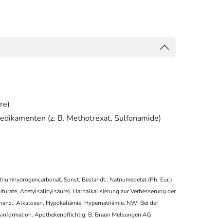
re)
Medikamenten (z. B. Methotrexat, Sulfonamide)
riumhydrogencarbonat. Sonst. Bestandt.: Natriumedetat (Ph. Eur.),
turate, Acetylsalicylsäure), Harnalkalisierung zur Verbesserung der
nanz.: Alkalosen, Hypokaliämie, Hypernatriämie. NW: Bei der
sinformation. Apothekenpflichtig. B. Braun Melsungen AG