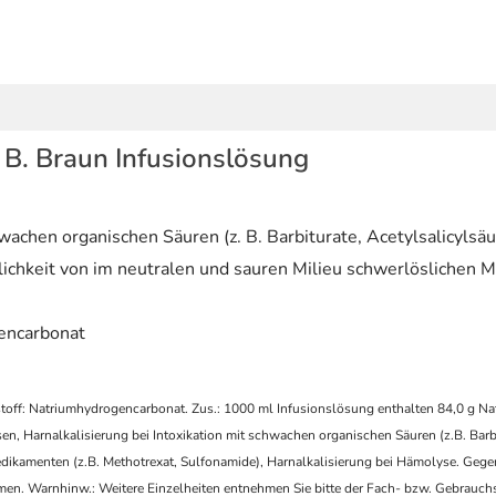
B. Braun Infusionslösung
wachen organischen Säuren (z. B. Barbiturate, Acetylsalicylsäu
lichkeit von im neutralen und sauren Milieu schwerlöslichen 
encarbonat
off: Natriumhydrogencarbonat. Zus.: 1000 ml Infusionslösung enthalten 84,0 g Nat
n, Harnalkalisierung bei Intoxikation mit schwachen organischen Säuren (z.B. Barbi
edikamenten (z.B. Methotrexat, Sulfonamide), Harnalkalisierung bei Hämolyse. Gege
n. Warnhinw.: Weitere Einzelheiten entnehmen Sie bitte der Fach- bzw. Gebrauch