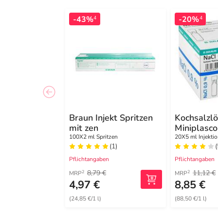
-43%
-20%
4
4
Braun Injekt Spritzen
Kochsalzl
mit zen
Miniplasco
100X2 ml Spritzen
20X5 ml Injekti
(1)
(
Pflichtangaben
Pflichtangaben
8,79 €
11,12 €
2
2
MRP
MRP
4,97 €
8,85 €
(24,85 €/1 l)
(88,50 €/1 l)