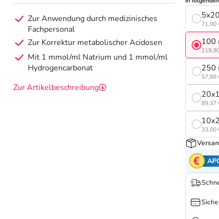
In folgende
5x20
Zur Anwendung durch medizinisches
71,90 
Fachpersonal
100 
Zur Korrektur metabolischer Acidosen
119,90
Mit 1 mmol/ml Natrium und 1 mmol/ml
Hydrogencarbonat
250 
57,88 
Zur Artikelbeschreibung
20x
89,37 
10x
33,00 
Versan
AP
Schne
Siche