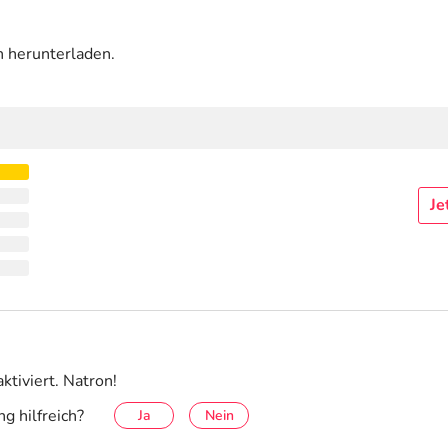
n herunterladen.
Je
ktiviert. Natron!
g hilfreich?
Ja
Nein