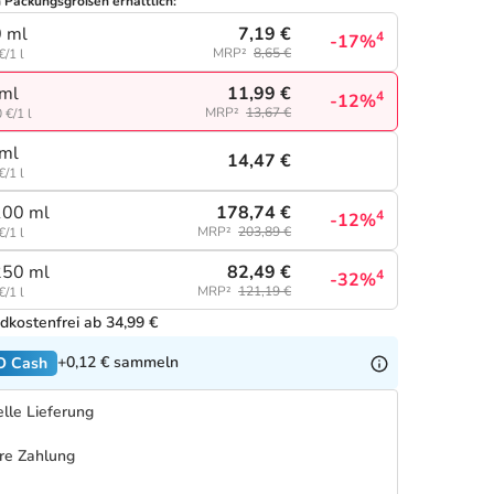
n Packungsgrößen erhältlich:
7,19 €
 ml
4
-17%
MRP²
8,65 €
€/1 l
11,99 €
ml
4
-12%
MRP²
13,67 €
 €/1 l
ml
14,47 €
€/1 l
178,74 €
100 ml
4
-12%
MRP²
203,89 €
€/1 l
82,49 €
250 ml
4
-32%
MRP²
121,19 €
€/1 l
dkostenfrei ab 34,99 €
+0,12 €
sammeln
O Cash
lle Lieferung
re Zahlung