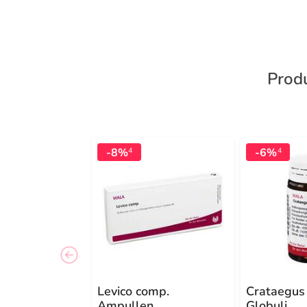
Produ
-8%
-6%
4
4
Levico comp.
Crataegus
Ampullen
Globuli