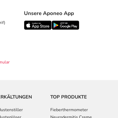
Unsere Aponeo App
if)
mular
ERKÄLTUNGEN
TOP PRODUKTE
ustenstiller
Fieberthermometer
ustenlöser
Neurodermitis Creme