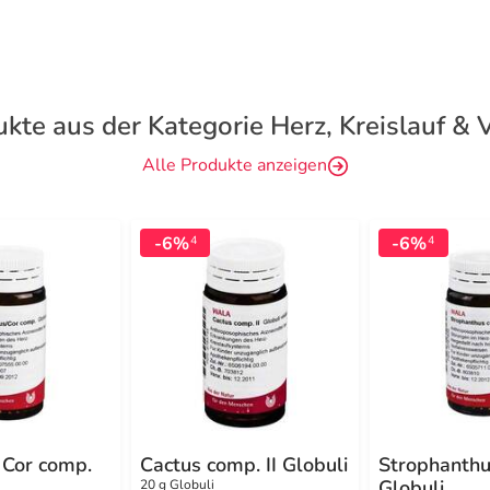
kte aus der Kategorie Herz, Kreislauf &
Alle Produkte anzeigen
-6%
-6%
4
4
 Cor comp.
Cactus comp. II Globuli
Strophanthu
Globuli
20 g Globuli