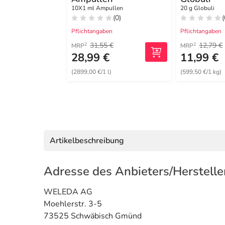
10X1 ml Ampullen
20 g Globuli
(0)
(
Pflichtangaben
Pflichtangaben
31,55 €
12,79 €
2
2
MRP
MRP
28,99 €
11,99 €
(2899,00 €/1 l)
(599,50 €/1 kg)
Artikelbeschreibung
Adresse des Anbieters/Herstelle
WELEDA AG
Moehlerstr. 3-5
73525 Schwäbisch Gmünd