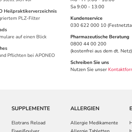
Sa 9:00 - 13:00
Heilpraktikerverzeichnis
griertem PLZ-Filter
Kundenservice
030 622 000 10 (Festnetztar
ads
mulare auf einen Blick
Pharmazeutische Beratung
0800 44 00 200
ches
(kostenfrei aus dem dt. Netz)
und Pflichten bei APONEO
Schreiben Sie uns
Nutzen Sie unser
Kontaktfor
SUPPLEMENTE
ALLERGIEN
Elotrans Reload
Allergie Medikamente
H
Eiweißpulver
Allergie Tabletten
H