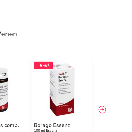
 Venen
-6%
-10%
4
4
s comp.
Borago Essenz
Aurum metall
Präparat D 2
100 ml Essenz