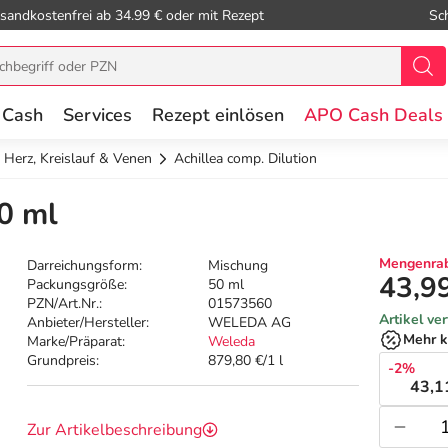
sandkostenfrei ab 34.99 € oder mit Rezept
Sc
 Cash
Services
Rezept einlösen
APO Cash Deals
Herz, Kreislauf & Venen
Achillea comp. Dilution
50 ml
Mengenrab
Darreichungsform:
Mischung
43,9
Packungsgröße:
50 ml
PZN/Art.Nr.:
01573560
Artikel ve
Anbieter/Hersteller:
WELEDA AG
Mehr k
Marke/Präparat:
Weleda
Grundpreis:
879,80 €/1 l
-2%
43,1
Zur Artikelbeschreibung