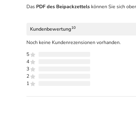
Das
PDF des Beipackzettels
können Sie sich obe
10
Kundenbewertung
Noch keine Kundenrezensionen vorhanden.
5
4
3
2
1