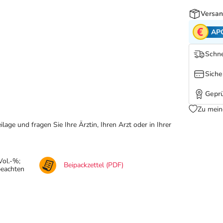
Versan
AP
Schne
Siche
Geprü
Zu mein
ge und fragen Sie Ihre Ärztin, Ihren Arzt oder in Ihrer
Vol.-%;
Beipackzettel (PDF)
beachten