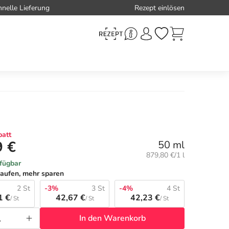
hnelle Lieferung
Rezept einlösen
att
9 €
50 ml
Grundpreis:
879,80 €/1 l
rfügbar
aufen, mehr sparen
2 St
-3%
3 St
-4%
4 St
1 €
42,67 €
42,23 €
/ St
/ St
/ St
In den Warenkorb