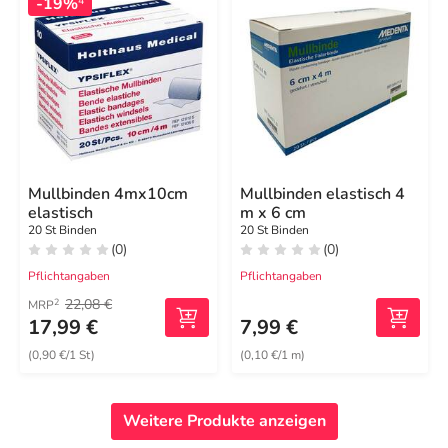
-19%
4
Mullbinden 4mx10cm
Mullbinden elastisch 4
elastisch
m x 6 cm
20 St Binden
20 St Binden
(0)
(0)
Pflichtangaben
Pflichtangaben
22,08 €
2
MRP
17,99 €
7,99 €
(0,90 €/1 St)
(0,10 €/1 m)
Weitere Produkte anzeigen