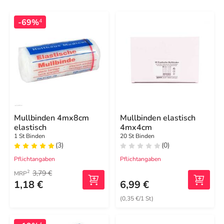
-69%
4
Mullbinden 4mx8cm
Mullbinden elastisch
elastisch
4mx4cm
1 St Binden
20 St Binden
(3)
(0)
Pflichtangaben
Pflichtangaben
3,79 €
2
MRP
1,18 €
6,99 €
(0,35 €/1 St)