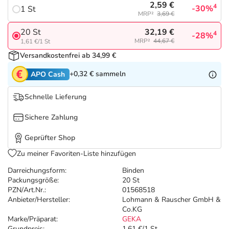
Refluthin, Lasea & Carmenthin Deals
Sport & Fitness
Täglich gut versorgt
2,59 €
4
-30%
1 St
MRP²
3,69 €
Salus Deals
Tierapotheke
32,19 €
20 St
4
-28%
MRP²
44,67 €
1,61 €/1 St
Versandkostenfrei ab 34,99 €
Vitamine & Mineralstoffe
+0,32 €
sammeln
APO Cash
Marken
Schnelle Lieferung
Sichere Zahlung
Geprüfter Shop
Zu meiner Favoriten-Liste hinzufügen
Darreichungsform:
Binden
Packungsgröße:
20 St
PZN/Art.Nr.:
01568518
Anbieter/Hersteller:
Lohmann & Rauscher GmbH &
Co.KG
Marke/Präparat:
GEKA
Grundpreis:
1,61 €/1 St