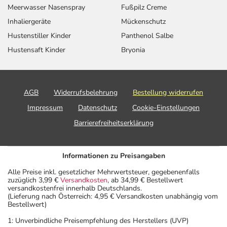
Meerwasser Nasenspray
Fußpilz Creme
Inhaliergeräte
Mückenschutz
Hustenstiller Kinder
Panthenol Salbe
Hustensaft Kinder
Bryonia
AGB
Widerrufsbelehrung
Bestellung widerrufen
Impressum
Datenschutz
Cookie-Einstellungen
Barrierefreiheitserklärung
Informationen zu Preisangaben
Alle Preise inkl. gesetzlicher Mehrwertsteuer, gegebenenfalls
zuzüglich 3,99 €
Versandkosten
, ab 34,99 € Bestellwert
versandkostenfrei innerhalb Deutschlands.
(Lieferung nach Österreich: 4,95 € Versandkosten unabhängig vom
Bestellwert)
1: Unverbindliche Preisempfehlung des Herstellers (UVP)