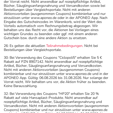
der Vorrat reicht. Nicht anwendbar auf rezeptpflichtige Artikel,
Bücher, Säuglingsanfangsnahrung und Versandkosten sowie bei
Bestellungen über Vergleichsportale. Nicht mit anderen
Aktionsvorteilen (ausgenommen Coupons) kombinierbar und nur
einzulösen unter www.aponeo.de oder in der APONEO App. Nach
Eingabe des Gutscheincodes im Warenkorb, wird der Wert des
Vorteils automatisch vom Rechnungsbetrag abgezogen. Wir
behalten uns das Recht vor, die Aktionen bei Vorliegen eines
wichtigen Grundes zu beenden oder ggf. mit einem anderen
Gutschein bzw. durch eine andere Aktion zu ersetzen.
26: Es gelten die aktuellen
Teilnahmebedingungen
. Nicht bei
Bestellungen über Vergleichsportale.
30: Bei Verwendung des Coupons "Ciclopoli5" erhalten Sie 5 €
Rabatt auf PZN 8907142. Nicht anwendbar auf rezeptpflichtige
Artikel, Bücher, Säuglingsanfangsnahrung und Versandkosten.
Nicht mit anderen Aktionsvorteilen (ausgenommen Coupons)
kombinierbar und nur einzulösen unter www.aponeo.de und in der
APONEO App. Gültig: 06.08.2026 bis 31.08.2026. Nur solange der
Vorrat reicht. Wir behalten uns vor, die Aktion früher zu beenden.
Keine Barauszahlung.
32: Bei Verwendung des Coupons "HP20" erhalten Sie 20 %
Rabatt auf viele Hansaplast-Produkte. Nicht anwendbar auf
rezeptpflichtige Artikel, Bücher, Säuglingsanfangsnahrung und
Versandkosten. Nicht mit anderen Aktionsvorteilen (ausgenommen
Coupons) kombinierbar und nur einzulösen unter www.aponeo.de