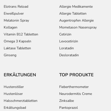
Elotrans Reload
Allergie Medikamente
Eiweißpulver
Allergie Tabletten
Melatonin Spray
Augentropfen Allergie
Kollagen
Mometason Nasenspray
Vitamin B12 Tabletten
Cetirizin
Omega 3 Kapseln
Levocetirizin
Laktase Tabletten
Loratadin
Ginseng
Desloratadin
ERKÄLTUNGEN
TOP PRODUKTE
Hustenstiller
Fieberthermometer
Hustenlöser
Neurodermitis Creme
Halsschmerztabletten
Zinksalbe
Erkältungsbad
Pantoprazol