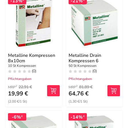
-13%
-21%
Metalline Kompressen
Metalline Drain
8x10cm
Kompressen 6
10 St Kompressen
50 St Kompressen
(0)
(0)
Pflichtangaben
Pflichtangaben
22,91 €
81,89 €
2
2
MRP
MRP
19,99 €
64,76 €
(2,00 €/1 St)
(1,30 €/1 St)
-6%
-14%
4
4