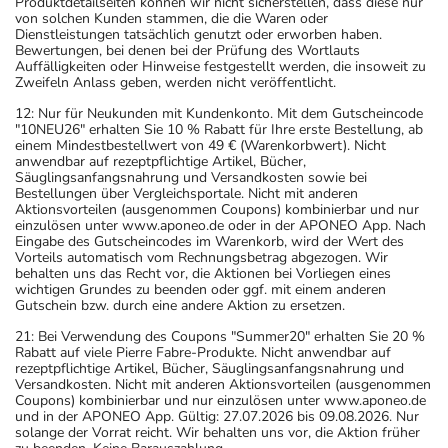
Produktdetailseiten können wir nicht sicherstellen, dass diese nur
von solchen Kunden stammen, die die Waren oder
Dienstleistungen tatsächlich genutzt oder erworben haben.
Bewertungen, bei denen bei der Prüfung des Wortlauts
Auffälligkeiten oder Hinweise festgestellt werden, die insoweit zu
Zweifeln Anlass geben, werden nicht veröffentlicht.
12: Nur für Neukunden mit Kundenkonto. Mit dem Gutscheincode
"10NEU26" erhalten Sie 10 % Rabatt für Ihre erste Bestellung, ab
einem Mindestbestellwert von 49 € (Warenkorbwert). Nicht
anwendbar auf rezeptpflichtige Artikel, Bücher,
Säuglingsanfangsnahrung und Versandkosten sowie bei
Bestellungen über Vergleichsportale. Nicht mit anderen
Aktionsvorteilen (ausgenommen Coupons) kombinierbar und nur
einzulösen unter www.aponeo.de oder in der APONEO App. Nach
Eingabe des Gutscheincodes im Warenkorb, wird der Wert des
Vorteils automatisch vom Rechnungsbetrag abgezogen. Wir
behalten uns das Recht vor, die Aktionen bei Vorliegen eines
wichtigen Grundes zu beenden oder ggf. mit einem anderen
Gutschein bzw. durch eine andere Aktion zu ersetzen.
21: Bei Verwendung des Coupons "Summer20" erhalten Sie 20 %
Rabatt auf viele Pierre Fabre-Produkte. Nicht anwendbar auf
rezeptpflichtige Artikel, Bücher, Säuglingsanfangsnahrung und
Versandkosten. Nicht mit anderen Aktionsvorteilen (ausgenommen
Coupons) kombinierbar und nur einzulösen unter www.aponeo.de
und in der APONEO App. Gültig: 27.07.2026 bis 09.08.2026. Nur
solange der Vorrat reicht. Wir behalten uns vor, die Aktion früher