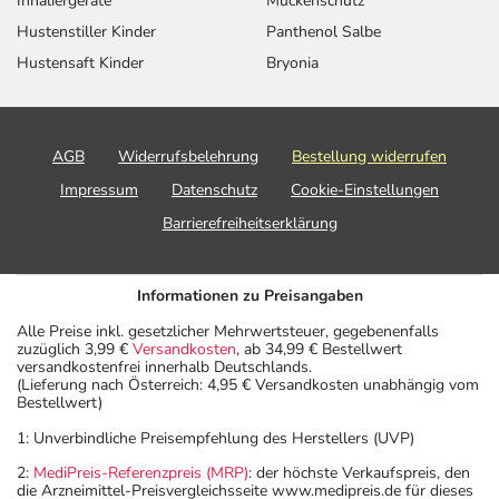
Inhaliergeräte
Mückenschutz
Hustenstiller Kinder
Panthenol Salbe
Hustensaft Kinder
Bryonia
AGB
Widerrufsbelehrung
Bestellung widerrufen
Impressum
Datenschutz
Cookie-Einstellungen
Barrierefreiheitserklärung
Informationen zu Preisangaben
Alle Preise inkl. gesetzlicher Mehrwertsteuer, gegebenenfalls
zuzüglich 3,99 €
Versandkosten
, ab 34,99 € Bestellwert
versandkostenfrei innerhalb Deutschlands.
(Lieferung nach Österreich: 4,95 € Versandkosten unabhängig vom
Bestellwert)
1: Unverbindliche Preisempfehlung des Herstellers (UVP)
2:
MediPreis-Referenzpreis (MRP)
: der höchste Verkaufspreis, den
die Arzneimittel-Preisvergleichsseite www.medipreis.de für dieses