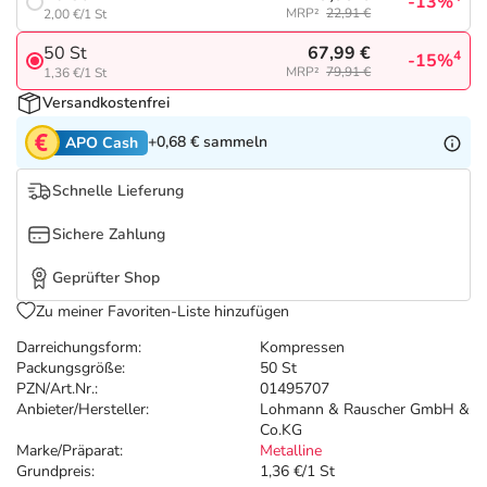
Refluthin, Lasea & Carmenthin Deals
Sport & Fitness
Täglich gut versorgt
-13%
MRP²
22,91 €
2,00 €/1 St
67,99 €
50 St
4
-15%
Salus Deals
Tierapotheke
MRP²
79,91 €
1,36 €/1 St
Versandkostenfrei
Vitamine & Mineralstoffe
+0,68 €
sammeln
APO Cash
Marken
Schnelle Lieferung
Sichere Zahlung
Geprüfter Shop
Zu meiner Favoriten-Liste hinzufügen
Darreichungsform:
Kompressen
Packungsgröße:
50 St
PZN/Art.Nr.:
01495707
Anbieter/Hersteller:
Lohmann & Rauscher GmbH &
Co.KG
Marke/Präparat:
Metalline
Grundpreis:
1,36 €/1 St