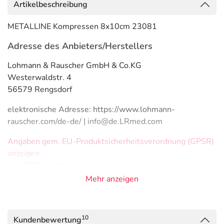
Artikelbeschreibung
METALLINE Kompressen 8x10cm 23081
Adresse des Anbieters/Herstellers
Lohmann & Rauscher GmbH & Co.KG
Westerwaldstr. 4
56579 Rengsdorf
elektronische Adresse: https://www.lohmann-
rauscher.com/de-de/ | info@de.LRmed.com
Angaben gem. EU-Produktsicherheitsverordnung (GPSR)
anzeigen
Das
PDF des Beipackzettels
können Sie sich oben
herunterladen.
Mehr anzeigen
10
Kundenbewertung