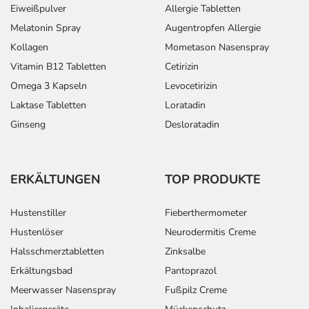
Eiweißpulver
Allergie Tabletten
Melatonin Spray
Augentropfen Allergie
Kollagen
Mometason Nasenspray
Vitamin B12 Tabletten
Cetirizin
Omega 3 Kapseln
Levocetirizin
Laktase Tabletten
Loratadin
Ginseng
Desloratadin
ERKÄLTUNGEN
TOP PRODUKTE
Hustenstiller
Fieberthermometer
Hustenlöser
Neurodermitis Creme
Halsschmerztabletten
Zinksalbe
Erkältungsbad
Pantoprazol
Meerwasser Nasenspray
Fußpilz Creme