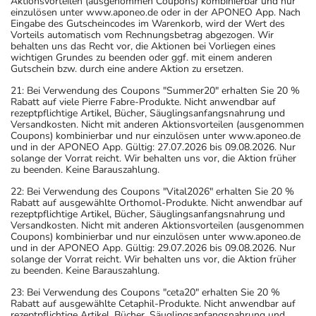
Aktionsvorteilen (ausgenommen Coupons) kombinierbar und nur
einzulösen unter www.aponeo.de oder in der APONEO App. Nach
Eingabe des Gutscheincodes im Warenkorb, wird der Wert des
Vorteils automatisch vom Rechnungsbetrag abgezogen. Wir
behalten uns das Recht vor, die Aktionen bei Vorliegen eines
wichtigen Grundes zu beenden oder ggf. mit einem anderen
Gutschein bzw. durch eine andere Aktion zu ersetzen.
21: Bei Verwendung des Coupons "Summer20" erhalten Sie 20 %
Rabatt auf viele Pierre Fabre-Produkte. Nicht anwendbar auf
rezeptpflichtige Artikel, Bücher, Säuglingsanfangsnahrung und
Versandkosten. Nicht mit anderen Aktionsvorteilen (ausgenommen
Coupons) kombinierbar und nur einzulösen unter www.aponeo.de
und in der APONEO App. Gültig: 27.07.2026 bis 09.08.2026. Nur
solange der Vorrat reicht. Wir behalten uns vor, die Aktion früher
zu beenden. Keine Barauszahlung.
22: Bei Verwendung des Coupons "Vital2026" erhalten Sie 20 %
Rabatt auf ausgewählte Orthomol-Produkte. Nicht anwendbar auf
rezeptpflichtige Artikel, Bücher, Säuglingsanfangsnahrung und
Versandkosten. Nicht mit anderen Aktionsvorteilen (ausgenommen
Coupons) kombinierbar und nur einzulösen unter www.aponeo.de
und in der APONEO App. Gültig: 29.07.2026 bis 09.08.2026. Nur
solange der Vorrat reicht. Wir behalten uns vor, die Aktion früher
zu beenden. Keine Barauszahlung.
23: Bei Verwendung des Coupons "ceta20" erhalten Sie 20 %
Rabatt auf ausgewählte Cetaphil-Produkte. Nicht anwendbar auf
rezeptpflichtige Artikel, Bücher, Säuglingsanfangsnahrung und