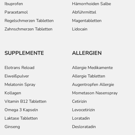
Ibuprofen
Hämorrhoiden Salbe
Paracetamol
Abführmittel
Regelschmerzen Tabletten
Magentabletten
Zahnschmerzen Tabletten
Lidocain
SUPPLEMENTE
ALLERGIEN
Elotrans Reload
Allergie Medikamente
Eiweißpulver
Allergie Tabletten
Melatonin Spray
Augentropfen Allergie
Kollagen
Mometason Nasenspray
Vitamin B12 Tabletten
Cetirizin
Omega 3 Kapseln
Levocetirizin
Laktase Tabletten
Loratadin
Ginseng
Desloratadin