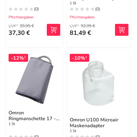
6232T-E
1 St
(0)
(0)
Pflichtangaben
Pflichtangaben
39,95 €
92,95 €
1
1
UVP
UVP
37,30 €
81,49 €
-12%
-10%
3
3
Omron
Ringmanschette 17 -
Omron U100 Microair
22 cm CS2
1 St
Maskenadapter
1 St
(0)
(0)