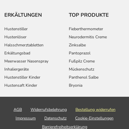
ERKÄLTUNGEN
TOP PRODUKTE
Hustenstiller
Fieberthermometer
Hustenlöser
Neurodermitis Creme
Halsschmerztabletten
Zinksalbe
Erkältungsbad
Pantoprazol
Meerwasser Nasenspray
Fußpilz Creme
Inhaliergeräte
Mückenschutz
Hustenstiller Kinder
Panthenol Salbe
Hustensaft Kinder
Bryonia
AGB
Widerrufsbelehrung
Bestellung widerrufen
Impressum
Datenschutz
Cookie-Einstellungen
Barrierefreiheitserklärung