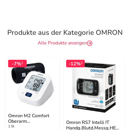
Produkte aus der Kategorie OMRON
Alle Produkte anzeigen
-7%
-12%
3
3
Omron M2 Comfort
Oberarm
Omron RS7 Intelli IT
Blutdruckmessgerät
1 St
Handg.Blutd.Messg.HEM-