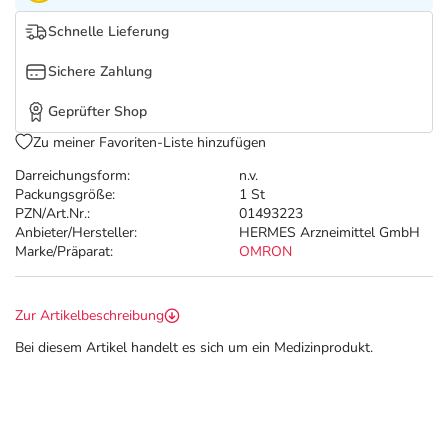
Refluthin, Lasea & Carmenthin Deals
Sport & Fitness
Täglich gut versorgt
Schnelle Lieferung
Salus Deals
Tierapotheke
Sichere Zahlung
Geprüfter Shop
Vitamine & Mineralstoffe
Zu meiner Favoriten-Liste hinzufügen
Marken
Darreichungsform:
n.v.
Packungsgröße:
1 St
PZN/Art.Nr.:
01493223
Anbieter/Hersteller:
HERMES Arzneimittel GmbH
Marke/Präparat:
OMRON
Zur Artikelbeschreibung
Bei diesem Artikel handelt es sich um ein Medizinprodukt.