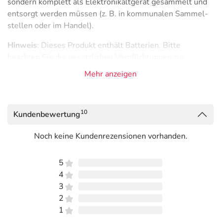
sondern komplett als Elektronikaltgerät gesammelt und
entsorgt werden müssen (z. B. in kommunalen Sammel­
stellen oder im Handel).
Hinweis
: Dieses Produkt enthält Batterien. Bitte
beachten Sie die gesetzlichen Verpflichtungen zur
„Entsorgung und Rücknahme von Elektro- und
Mehr anzeigen
Elektronikgeräten und Batterien“ für Endverbraucher.
Entsorgung und Rücknahme von Elektro- und
Elektronikgeräten und Batterien
10
Kundenbewertung
Adresse des Anbieters/Herstellers
Noch keine Kundenrezensionen vorhanden.
HERMES Arzneimittel GmbH
Georg-Kalb-Str. 5-8
5
82049 Pullach im Isartal
4
3
elektronische Adresse: vertrieb@hermes-
2
arzneimittel.com
1
Angaben gem. EU-Produktsicherheitsverordnung (GPSR)