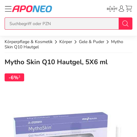
Körperpflege & Kosmetik
Körper
Gele & Puder
Mytho
zurück
zurück
zurück
zurück
zurück
Skin Q10 Hautgel
Mytho Skin Q10 Hautgel, 5X6 ml
Übersicht Produkte
Übersicht Aktionen
Übersicht Services
Übersicht Rezept einlösen
Übersicht APO Cash Deals
-6%
3
Topseller
APO Cash Deals
Dermatologische Beratung
E-Rezept auf Karte
Alle APO Cash Deals
Neuheiten
Gratis dazu
Wechselwirkungscheck
E-Rezept Ausdruck
20% Extra Cash
Im Set günstiger
Diabetes-Risiko-Test
Papier-Rezept
15% Extra Cash
Arzneimittel
Schnäppchen
BMI-Rechner
10% Extra Cash
Bio & Genuss