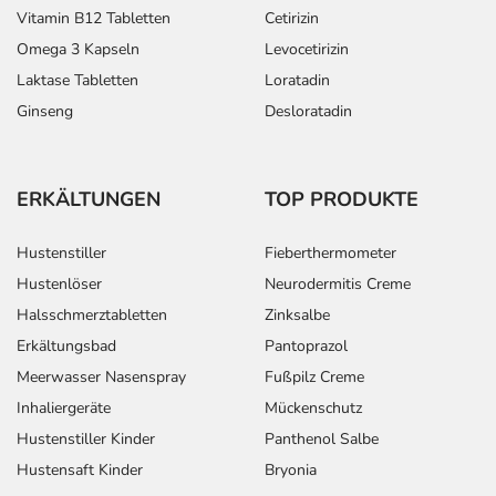
Vitamin B12 Tabletten
Cetirizin
Omega 3 Kapseln
Levocetirizin
Laktase Tabletten
Loratadin
Ginseng
Desloratadin
ERKÄLTUNGEN
TOP PRODUKTE
Hustenstiller
Fieberthermometer
Hustenlöser
Neurodermitis Creme
Halsschmerztabletten
Zinksalbe
Erkältungsbad
Pantoprazol
Meerwasser Nasenspray
Fußpilz Creme
Inhaliergeräte
Mückenschutz
Hustenstiller Kinder
Panthenol Salbe
Hustensaft Kinder
Bryonia