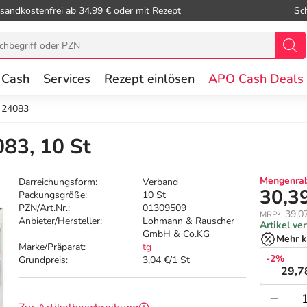
sandkostenfrei ab 34.99 € oder mit Rezept
Sc
 Cash
Services
Rezept einlösen
APO Cash Deals
 24083
83, 10 St
Mengenrab
Darreichungsform:
Verband
30,3
Packungsgröße:
10 St
PZN/Art.Nr.:
01309509
39,0
MRP²
Anbieter/Hersteller:
Lohmann & Rauscher
Artikel ve
GmbH & Co.KG
Mehr k
Marke/Präparat:
tg
-2%
Grundpreis:
3,04 €/1 St
29,7