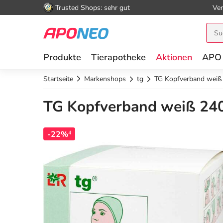
Trusted Shops: sehr gut
Ver
Produkte
Tierapotheke
Aktionen
APO
Startseite
Markenshops
tg
TG Kopfverband weiß
TG Kopfverband weiß 240
-22%
4