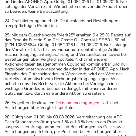
und in der APONEO App. Gültig: 01.08.2026 bis 01.09.2026. Nur
solange der Vorrat reicht. Wir behalten uns vor, die Aktion früher
zu beenden. Keine Barauszahlung.
24: Gratislieferung innerhalb Deutschlands bei Bestellung mit
rezeptpflichtigen Produkten.
25: Mit dem Gutscheincode "Merit25" erhalten Sie 25 % Rabatt auf
das Produkt Eucerin Sun Gel-Creme Oil Control LSF 50+, 50 ml
(PZN 10832664). Gültig: 01.08.2026 bis 31.08.2026. Nur solange
der Vorrat reicht. Nicht anwendbar auf rezeptpflichtige Artikel,
Bücher, Säuglingsanfangsnahrung und Versandkosten sowie bei
Bestellungen über Vergleichsportale. Nicht mit anderen
Aktionsvorteilen (ausgenommen Coupons) kombinierbar und nur
einzulösen unter www.aponeo.de oder in der APONEO App. Nach
Eingabe des Gutscheincodes im Warenkorb, wird der Wert des
Vorteils automatisch vom Rechnungsbetrag abgezogen. Wir
behalten uns das Recht vor, die Aktionen bei Vorliegen eines
wichtigen Grundes zu beenden oder ggf. mit einem anderen
Gutschein bzw. durch eine andere Aktion zu ersetzen.
26: Es gelten die aktuellen
Teilnahmebedingungen
. Nicht bei
Bestellungen über Vergleichsportale.
28: Gültig vom 01.08. bis 03.08.2026. Verdreifachung der APO
Cash Standardvergütung von 1 % auf 3 % bereits am Produkt
ausgewiesen. Ausgenommen sind Bestellungen als Gast sowie
Bestellungen per Telefon, per Post und bei Bestellungen über