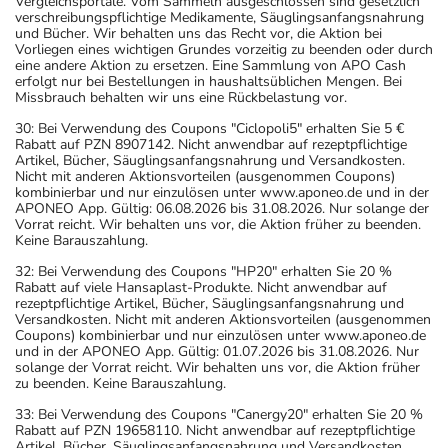
Vergleichsportale. Vom Sammeln ausgeschlossen sind gesetzlich
verschreibungspflichtige Medikamente, Säuglingsanfangsnahrung
und Bücher. Wir behalten uns das Recht vor, die Aktion bei
Vorliegen eines wichtigen Grundes vorzeitig zu beenden oder durch
eine andere Aktion zu ersetzen. Eine Sammlung von APO Cash
erfolgt nur bei Bestellungen in haushaltsüblichen Mengen. Bei
Missbrauch behalten wir uns eine Rückbelastung vor.
30: Bei Verwendung des Coupons "Ciclopoli5" erhalten Sie 5 €
Rabatt auf PZN 8907142. Nicht anwendbar auf rezeptpflichtige
Artikel, Bücher, Säuglingsanfangsnahrung und Versandkosten.
Nicht mit anderen Aktionsvorteilen (ausgenommen Coupons)
kombinierbar und nur einzulösen unter www.aponeo.de und in der
APONEO App. Gültig: 06.08.2026 bis 31.08.2026. Nur solange der
Vorrat reicht. Wir behalten uns vor, die Aktion früher zu beenden.
Keine Barauszahlung.
32: Bei Verwendung des Coupons "HP20" erhalten Sie 20 %
Rabatt auf viele Hansaplast-Produkte. Nicht anwendbar auf
rezeptpflichtige Artikel, Bücher, Säuglingsanfangsnahrung und
Versandkosten. Nicht mit anderen Aktionsvorteilen (ausgenommen
Coupons) kombinierbar und nur einzulösen unter www.aponeo.de
und in der APONEO App. Gültig: 01.07.2026 bis 31.08.2026. Nur
solange der Vorrat reicht. Wir behalten uns vor, die Aktion früher
zu beenden. Keine Barauszahlung.
33: Bei Verwendung des Coupons "Canergy20" erhalten Sie 20 %
Rabatt auf PZN 19658110. Nicht anwendbar auf rezeptpflichtige
Artikel, Bücher, Säuglingsanfangsnahrung und Versandkosten.