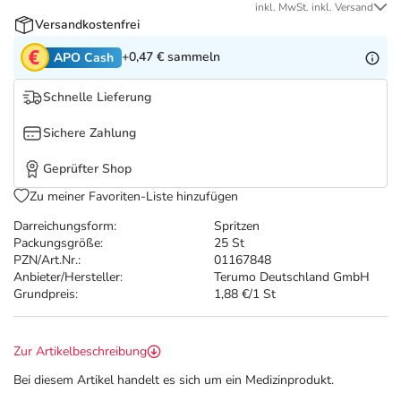
Refluthin, Lasea & Carmenthin Deals
Sport & Fitness
Täglich gut versorgt
inkl. MwSt. inkl. Versand
Versandkostenfrei
Salus Deals
Tierapotheke
+0,47 €
sammeln
APO Cash
Schnelle Lieferung
Vitamine & Mineralstoffe
Sichere Zahlung
Marken
Geprüfter Shop
Zu meiner Favoriten-Liste hinzufügen
Darreichungsform:
Spritzen
Packungsgröße:
25 St
PZN/Art.Nr.:
01167848
Anbieter/Hersteller:
Terumo Deutschland GmbH
Grundpreis:
1,88 €/1 St
Zur Artikelbeschreibung
Bei diesem Artikel handelt es sich um ein Medizinprodukt.