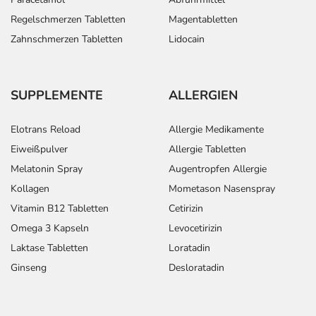
Regelschmerzen Tabletten
Magentabletten
Zahnschmerzen Tabletten
Lidocain
SUPPLEMENTE
ALLERGIEN
Elotrans Reload
Allergie Medikamente
Eiweißpulver
Allergie Tabletten
Melatonin Spray
Augentropfen Allergie
Kollagen
Mometason Nasenspray
Vitamin B12 Tabletten
Cetirizin
Omega 3 Kapseln
Levocetirizin
Laktase Tabletten
Loratadin
Ginseng
Desloratadin