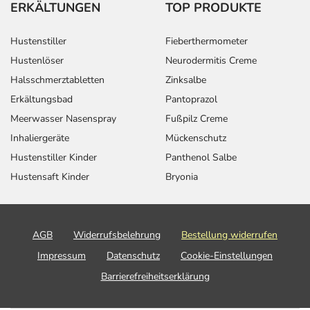
ERKÄLTUNGEN
TOP PRODUKTE
Hustenstiller
Fieberthermometer
Hustenlöser
Neurodermitis Creme
Halsschmerztabletten
Zinksalbe
Erkältungsbad
Pantoprazol
Meerwasser Nasenspray
Fußpilz Creme
Inhaliergeräte
Mückenschutz
Hustenstiller Kinder
Panthenol Salbe
Hustensaft Kinder
Bryonia
AGB
Widerrufsbelehrung
Bestellung widerrufen
Impressum
Datenschutz
Cookie-Einstellungen
Barrierefreiheitserklärung