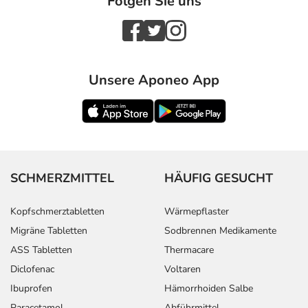
Folgen Sie uns
Unsere Aponeo App
SCHMERZMITTEL
HÄUFIG GESUCHT
Kopfschmerztabletten
Wärmepflaster
Migräne Tabletten
Sodbrennen Medikamente
ASS Tabletten
Thermacare
Diclofenac
Voltaren
Ibuprofen
Hämorrhoiden Salbe
Paracetamol
Abführmittel