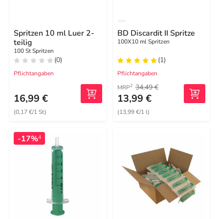
Spritzen 10 ml Luer 2-
BD Discardit II Spritze
teilig
100X10 ml Spritzen
100 St Spritzen
(0)
(1)
Pflichtangaben
Pflichtangaben
34,49 €
2
MRP
16,99 €
13,99 €
(0,17 €/1 St)
(13,99 €/1 l)
-17%
4