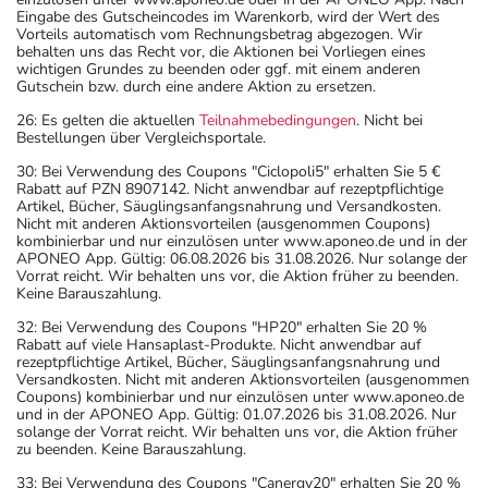
Eingabe des Gutscheincodes im Warenkorb, wird der Wert des
Vorteils automatisch vom Rechnungsbetrag abgezogen. Wir
behalten uns das Recht vor, die Aktionen bei Vorliegen eines
wichtigen Grundes zu beenden oder ggf. mit einem anderen
Gutschein bzw. durch eine andere Aktion zu ersetzen.
26: Es gelten die aktuellen
Teilnahmebedingungen
. Nicht bei
Bestellungen über Vergleichsportale.
30: Bei Verwendung des Coupons "Ciclopoli5" erhalten Sie 5 €
Rabatt auf PZN 8907142. Nicht anwendbar auf rezeptpflichtige
Artikel, Bücher, Säuglingsanfangsnahrung und Versandkosten.
Nicht mit anderen Aktionsvorteilen (ausgenommen Coupons)
kombinierbar und nur einzulösen unter www.aponeo.de und in der
APONEO App. Gültig: 06.08.2026 bis 31.08.2026. Nur solange der
Vorrat reicht. Wir behalten uns vor, die Aktion früher zu beenden.
Keine Barauszahlung.
32: Bei Verwendung des Coupons "HP20" erhalten Sie 20 %
Rabatt auf viele Hansaplast-Produkte. Nicht anwendbar auf
rezeptpflichtige Artikel, Bücher, Säuglingsanfangsnahrung und
Versandkosten. Nicht mit anderen Aktionsvorteilen (ausgenommen
Coupons) kombinierbar und nur einzulösen unter www.aponeo.de
und in der APONEO App. Gültig: 01.07.2026 bis 31.08.2026. Nur
solange der Vorrat reicht. Wir behalten uns vor, die Aktion früher
zu beenden. Keine Barauszahlung.
33: Bei Verwendung des Coupons "Canergy20" erhalten Sie 20 %