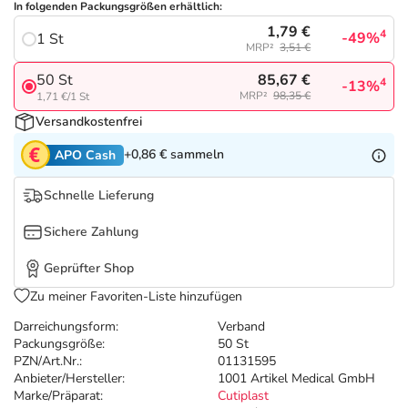
Refluthin, Lasea & Carmenthin Deals
Sport & Fitness
Täglich gut versorgt
In folgenden Packungsgrößen erhältlich:
1,79 €
4
-49%
1 St
MRP²
3,51 €
Salus Deals
Tierapotheke
85,67 €
50 St
4
-13%
MRP²
98,35 €
1,71 €/1 St
Vitamine & Mineralstoffe
Versandkostenfrei
+0,86 €
sammeln
APO Cash
Marken
Schnelle Lieferung
Sichere Zahlung
Geprüfter Shop
Zu meiner Favoriten-Liste hinzufügen
Darreichungsform:
Verband
Packungsgröße:
50 St
PZN/Art.Nr.:
01131595
Anbieter/Hersteller:
1001 Artikel Medical GmbH
Marke/Präparat:
Cutiplast