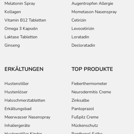
Melatonin Spray
Augentropfen Allergie
Kollagen
Mometason Nasenspray
Vitamin B12 Tabletten
Cetirizin
Omega 3 Kapseln
Levocetirizin
Laktase Tabletten
Loratadin
Ginseng
Desloratadin
ERKÄLTUNGEN
TOP PRODUKTE
Hustenstiller
Fieberthermometer
Hustenlöser
Neurodermitis Creme
Halsschmerztabletten
Zinksalbe
Erkältungsbad
Pantoprazol
Meerwasser Nasenspray
Fußpilz Creme
Inhaliergeräte
Mückenschutz
Hustenstiller Kinder
Panthenol Salbe