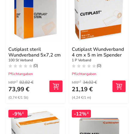
Cutiplast steril
Cutiplast Wundverband
Wundverband 5x7,2 cm
4 cm x 5 m im Spender
100 St Verband
1 P Verband
(0)
(0)
Pflichtangaben
Pflichtangaben
82,82 €
34,02 €
2
2
MRP
MRP
73,99 €
21,19 €
(0,74 €/1 St)
(4,24 €/1 m)
-9%
-12%
4
4