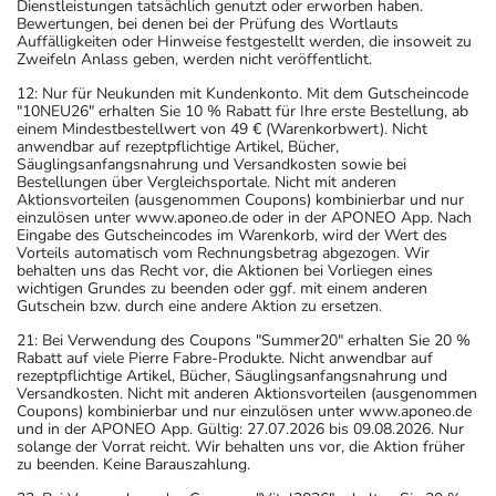
Dienstleistungen tatsächlich genutzt oder erworben haben.
Bewertungen, bei denen bei der Prüfung des Wortlauts
Auffälligkeiten oder Hinweise festgestellt werden, die insoweit zu
Zweifeln Anlass geben, werden nicht veröffentlicht.
12: Nur für Neukunden mit Kundenkonto. Mit dem Gutscheincode
"10NEU26" erhalten Sie 10 % Rabatt für Ihre erste Bestellung, ab
einem Mindestbestellwert von 49 € (Warenkorbwert). Nicht
anwendbar auf rezeptpflichtige Artikel, Bücher,
Säuglingsanfangsnahrung und Versandkosten sowie bei
Bestellungen über Vergleichsportale. Nicht mit anderen
Aktionsvorteilen (ausgenommen Coupons) kombinierbar und nur
einzulösen unter www.aponeo.de oder in der APONEO App. Nach
Eingabe des Gutscheincodes im Warenkorb, wird der Wert des
Vorteils automatisch vom Rechnungsbetrag abgezogen. Wir
behalten uns das Recht vor, die Aktionen bei Vorliegen eines
wichtigen Grundes zu beenden oder ggf. mit einem anderen
Gutschein bzw. durch eine andere Aktion zu ersetzen.
21: Bei Verwendung des Coupons "Summer20" erhalten Sie 20 %
Rabatt auf viele Pierre Fabre-Produkte. Nicht anwendbar auf
rezeptpflichtige Artikel, Bücher, Säuglingsanfangsnahrung und
Versandkosten. Nicht mit anderen Aktionsvorteilen (ausgenommen
Coupons) kombinierbar und nur einzulösen unter www.aponeo.de
und in der APONEO App. Gültig: 27.07.2026 bis 09.08.2026. Nur
solange der Vorrat reicht. Wir behalten uns vor, die Aktion früher
zu beenden. Keine Barauszahlung.