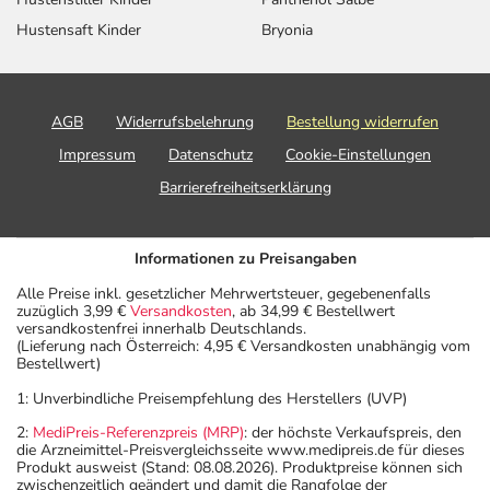
Hustensaft Kinder
Bryonia
AGB
Widerrufsbelehrung
Bestellung widerrufen
Impressum
Datenschutz
Cookie-Einstellungen
Barrierefreiheitserklärung
Informationen zu Preisangaben
Alle Preise inkl. gesetzlicher Mehrwertsteuer, gegebenenfalls
zuzüglich 3,99 €
Versandkosten
, ab 34,99 € Bestellwert
versandkostenfrei innerhalb Deutschlands.
(Lieferung nach Österreich: 4,95 € Versandkosten unabhängig vom
Bestellwert)
1: Unverbindliche Preisempfehlung des Herstellers (UVP)
2:
MediPreis-Referenzpreis (MRP)
: der höchste Verkaufspreis, den
die Arzneimittel-Preisvergleichsseite www.medipreis.de für dieses
Produkt ausweist (Stand: 08.08.2026). Produktpreise können sich
zwischenzeitlich geändert und damit die Rangfolge der