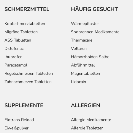
SCHMERZMITTEL
HÄUFIG GESUCHT
Kopfschmerztabletten
Wärmepflaster
Migräne Tabletten
Sodbrennen Medikamente
ASS Tabletten
Thermacare
Diclofenac
Voltaren
Ibuprofen
Hämorrhoiden Salbe
Paracetamol
Abführmittel
Regelschmerzen Tabletten
Magentabletten
Zahnschmerzen Tabletten
Lidocain
SUPPLEMENTE
ALLERGIEN
Elotrans Reload
Allergie Medikamente
Eiweißpulver
Allergie Tabletten