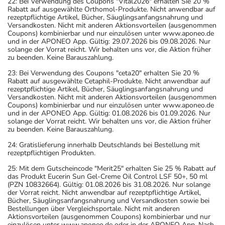
22: Bei Verwendung des Coupons "Vital2026" erhalten Sie 20 %
Rabatt auf ausgewählte Orthomol-Produkte. Nicht anwendbar auf
rezeptpflichtige Artikel, Bücher, Säuglingsanfangsnahrung und
Versandkosten. Nicht mit anderen Aktionsvorteilen (ausgenommen
Coupons) kombinierbar und nur einzulösen unter www.aponeo.de
und in der APONEO App. Gültig: 29.07.2026 bis 09.08.2026. Nur
solange der Vorrat reicht. Wir behalten uns vor, die Aktion früher
zu beenden. Keine Barauszahlung.
23: Bei Verwendung des Coupons "ceta20" erhalten Sie 20 %
Rabatt auf ausgewählte Cetaphil-Produkte. Nicht anwendbar auf
rezeptpflichtige Artikel, Bücher, Säuglingsanfangsnahrung und
Versandkosten. Nicht mit anderen Aktionsvorteilen (ausgenommen
Coupons) kombinierbar und nur einzulösen unter www.aponeo.de
und in der APONEO App. Gültig: 01.08.2026 bis 01.09.2026. Nur
solange der Vorrat reicht. Wir behalten uns vor, die Aktion früher
zu beenden. Keine Barauszahlung.
24: Gratislieferung innerhalb Deutschlands bei Bestellung mit
rezeptpflichtigen Produkten.
25: Mit dem Gutscheincode "Merit25" erhalten Sie 25 % Rabatt auf
das Produkt Eucerin Sun Gel-Creme Oil Control LSF 50+, 50 ml
(PZN 10832664). Gültig: 01.08.2026 bis 31.08.2026. Nur solange
der Vorrat reicht. Nicht anwendbar auf rezeptpflichtige Artikel,
Bücher, Säuglingsanfangsnahrung und Versandkosten sowie bei
Bestellungen über Vergleichsportale. Nicht mit anderen
Aktionsvorteilen (ausgenommen Coupons) kombinierbar und nur
einzulösen unter www.aponeo.de oder in der APONEO App. Nach