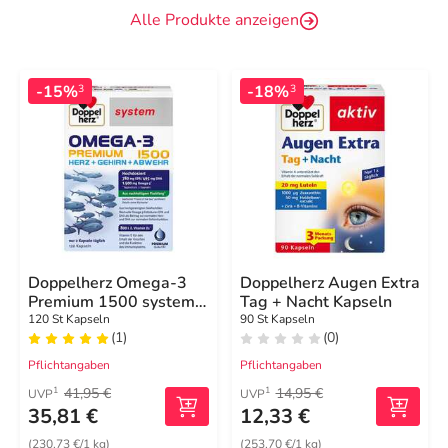
Alle Produkte anzeigen
-15%
-18%
3
3
Doppelherz Omega-3
Doppelherz Augen Extra
Premium 1500 system
Tag + Nacht Kapseln
Kapseln
120 St Kapseln
90 St Kapseln
(1)
(0)
Pflichtangaben
Pflichtangaben
41,95 €
14,95 €
1
1
UVP
UVP
35,81 €
12,33 €
(230,73 €/1 kg)
(253,70 €/1 kg)