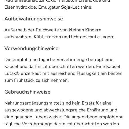
Natriumselenat, Zinkoxid, Farbstoff Eisenoxide und
Vitamin B1/Thiamin, B2/Riboflavin, Niacin/B3, B6 tragen zu einer normalen
Eisenhydroxide, Emulgatur
Soja
-Lecithine.
Funktion des Nervensystems bei. Vitamin B2/Riboflavin, C, E, Selen, Zink
Aufbewahrungshinweise
tragen dazu bei, die Zellen vor oxidativem Stress zu schützen.
Adresse des Lebensmittel-Unternehmens
Außerhalb der Reichweite von kleinen Kindern
aufbewahren. Kühl, trocken und lichtgeschützt lagern.
Santen GmbH
Erika-Mann-Str. 21
Verwendungshinweise
80636 München
Die empfohlene tägliche Verzehrmenge beträgt eine
Informationen zu diesem Lebensmittel (wie z. B. Zutaten,
Kapsel und darf nicht überschritten werden. Eine Kapsel
Allergene) sind bei den Lebensmittelangaben als pdf
Lutax® unzerkaut mit ausreichend Flüssigkeit am besten
hinterlegt. (oben)
zum Frühstück zu sich nehmen.
Gebrauchshinweise
Nahrungsergänzungsmittel sind kein Ersatz für eine
ausgewogene und abwechslungsreiche Ernährung und
eine gesunde Lebensweise. Die angegebene empfohlene
tägliche Verzehrmenge darf nicht überschritten werden.