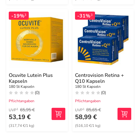
-19%
-31%
3
3
Ocuvite Lutein Plus
Centrovision Retina +
Kapseln
Q10 Kapseln
180 St Kapseln
180 St Kapseln
(0)
(0)
Pflichtangaben
Pflichtangaben
65,95 €
85,65 €
1
1
UVP
UVP
53,19 €
58,99 €
(317,74 €/1 kg)
(516,10 €/1 kg)