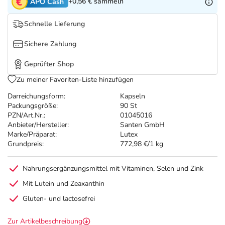
Refluthin, Lasea & Carmenthin Deals
Sport & Fitness
Täglich gut versorgt
+0,56 €
sammeln
APO Cash
Schnelle Lieferung
Salus Deals
Tierapotheke
Sichere Zahlung
Vitamine & Mineralstoffe
Geprüfter Shop
Zu meiner Favoriten-Liste hinzufügen
Marken
Darreichungsform:
Kapseln
Packungsgröße:
90 St
PZN/Art.Nr.:
01045016
Anbieter/Hersteller:
Santen GmbH
Marke/Präparat:
Lutex
Grundpreis:
772,98 €/1 kg
Nahrungsergänzungsmittel mit Vitaminen, Selen und Zink
Mit Lutein und Zeaxanthin
Gluten- und lactosefrei
Zur Artikelbeschreibung