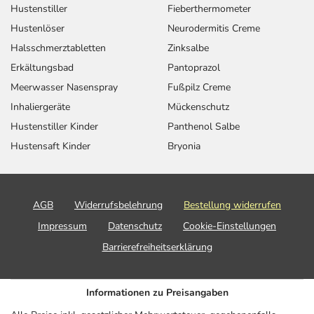
Hustenstiller
Fieberthermometer
Hustenlöser
Neurodermitis Creme
Halsschmerztabletten
Zinksalbe
Erkältungsbad
Pantoprazol
Meerwasser Nasenspray
Fußpilz Creme
Inhaliergeräte
Mückenschutz
Hustenstiller Kinder
Panthenol Salbe
Hustensaft Kinder
Bryonia
AGB
Widerrufsbelehrung
Bestellung widerrufen
Impressum
Datenschutz
Cookie-Einstellungen
Barrierefreiheitserklärung
Informationen zu Preisangaben