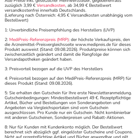
Alle Preise inkl. gesetzlicher Mehrwertsteuer, gegebenenfalls
zuzüglich 3,99 €
Versandkosten
, ab 34,99 € Bestellwert
versandkostenfrei innerhalb Deutschlands.
(Lieferung nach Österreich: 4,95 € Versandkosten unabhängig vom
Bestellwert)
1: Unverbindliche Preisempfehlung des Herstellers (UVP)
2:
MediPreis-Referenzpreis (MRP)
: der höchste Verkaufspreis, den
die Arzneimittel-Preisvergleichsseite www.medipreis.de für dieses
Produkt ausweist (Stand: 09.08.2026). Produktpreise können sich
zwischenzeitlich geändert und damit die Rangfolge der
Versandapotheken geändert haben.
3: Preisvorteil bezogen auf die UVP des Herstellers
4: Preisvorteil bezogen auf den MediPreis-Referenzpreis (MRP) für
dieses Produkt (Stand: 09.08.2026).
5: Sie erhalten den Gutschein für Ihre erste Newsletteranmeldung.
Gutscheinbedingungen: Mindestbestellwert 49 €. Rezeptpflichtige
Artikel, Bücher und Bestellungen von Sonderangeboten und
Angeboten via Vergleichsportalen sind vom Gutschein
ausgeschlossen. Pro Kunde nur ein Gutschein. Nicht kombinierbar
mit anderen Gutscheinen, Sonderpreisen und Rabatt-Aktionen.
8: Nur für Kunden mit Kundenkonto möglich. Der Bestellwert
berechnet sich abzüglich ggf. eingelöster Gutscheine und Coupons.
Nicht auf rezeptpflichtige Artikel und Bücher anwendbar und gilt