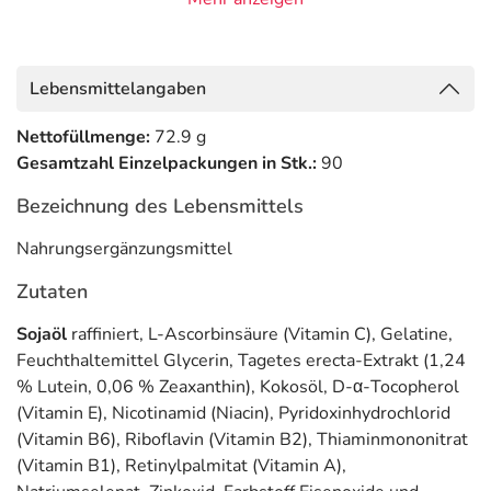
dazu, freie Radikale (oxidativer Stress) abzufangen und zu
neutralisieren. Zum Schutz vor diesem oxidativen Stress
helfen u. a. die Vitamine C, E und B2 sowie die
Lebensmittelangaben
Spurenelemente Zink und Selen.*
Vitamin A und B2 sowie Zink tragen außerdem zur
Nettofüllmenge:
72.9 g
Erhaltung der normalen Sehkraft bei.*
Gesamtzahl Einzelpackungen in Stk.:
90
Im Verlauf des normalen Alterungsprozesses lässt die
Bezeichnung des Lebensmittels
Fähigkeit, oxidativem Stress entgegenzuwirken, immer
Nahrungsergänzungsmittel
mehr nach.
Zutaten
Eine gesunde und ausgewogene Ernährung schützt vor
oxidativem Stress im Körper und somit auch im Auge und
Sojaöl
raffiniert, L-Ascorbinsäure (Vitamin C), Gelatine,
kann die Sehkraft länger erhalten. Der Körper ist auf eine
Feuchthaltemittel Glycerin, Tagetes erecta-Extrakt (1,24
regelmäßige Zufuhr von Nährstoffen angewiesen. Die
% Lutein, 0,06 % Zeaxanthin), Kokosöl, D-α-Tocopherol
DGE (Deutsche Gesellschaft für Ernährung) empfiehlt 5
(Vitamin E), Nicotinamid (Niacin), Pyridoxinhydrochlorid
Portionen frisches Obst und Gemüse pro Tag.
(Vitamin B6), Riboflavin (Vitamin B2), Thiaminmononitrat
(Vitamin B1), Retinylpalmitat (Vitamin A),
* Vitamin A, B2/Riboflavin, Zink tragen zur Erhaltung normaler Sehkraft bei.