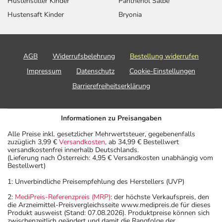
Hustenstiller Kinder
Panthenol Salbe
Hustensaft Kinder
Bryonia
AGB
Widerrufsbelehrung
Bestellung widerrufen
Impressum
Datenschutz
Cookie-Einstellungen
Barrierefreiheitserklärung
Informationen zu Preisangaben
Alle Preise inkl. gesetzlicher Mehrwertsteuer, gegebenenfalls
zuzüglich 3,99 €
Versandkosten
, ab 34,99 € Bestellwert
versandkostenfrei innerhalb Deutschlands.
(Lieferung nach Österreich: 4,95 € Versandkosten unabhängig vom
Bestellwert)
1: Unverbindliche Preisempfehlung des Herstellers (UVP)
2:
MediPreis-Referenzpreis (MRP)
: der höchste Verkaufspreis, den
die Arzneimittel-Preisvergleichsseite www.medipreis.de für dieses
Produkt ausweist (Stand: 07.08.2026). Produktpreise können sich
zwischenzeitlich geändert und damit die Rangfolge der