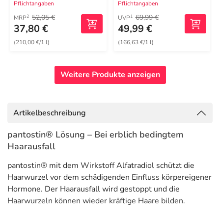
Pflichtangaben
Pflichtangaben
52,05 €
69,99 €
2
1
MRP
UVP
37,80 €
49,99 €
(210,00 €/1 l)
(166,63 €/1 l)
Weitere Produkte anzeigen
Artikelbeschreibung
pantostin® Lösung – Bei erblich bedingtem
Haarausfall
pantostin® mit dem Wirkstoff Alfatradiol schützt die
Haarwurzel vor dem schädigenden Einfluss körpereigener
Hormone. Der Haarausfall wird gestoppt und die
Haarwurzeln können wieder kräftige Haare bilden.