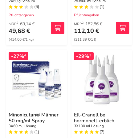
2X60 g Schaum
2x3x60 ml Schaum
(6)
(1)
Pflichtangaben
Pflichtangaben
69,14 €
182,86 €
2
2
MRP
MRP
49,68 €
112,10 €
(414,00 €/1 kg)
(311,39 €/1 l)
-27%
-29%
4
3
Minoxicutan® Männer
Ell-Cranell bei
50 mg/ml Spray
hormonell-erblich
bedingtem Haarausfall
3X60 ml Lösung
3X100 ml Lösung
(1)
(7)