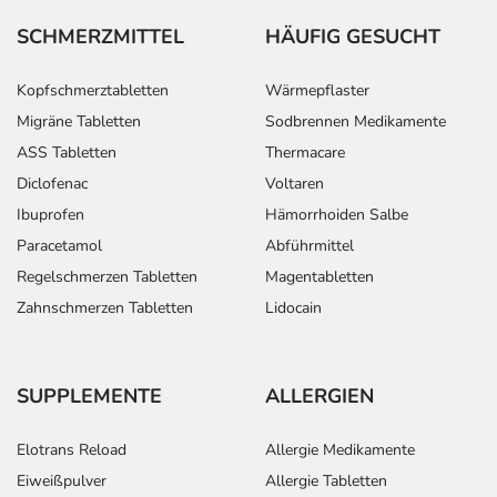
SCHMERZMITTEL
HÄUFIG GESUCHT
Kopfschmerztabletten
Wärmepflaster
Migräne Tabletten
Sodbrennen Medikamente
ASS Tabletten
Thermacare
Diclofenac
Voltaren
Ibuprofen
Hämorrhoiden Salbe
Paracetamol
Abführmittel
Regelschmerzen Tabletten
Magentabletten
Zahnschmerzen Tabletten
Lidocain
SUPPLEMENTE
ALLERGIEN
Elotrans Reload
Allergie Medikamente
Eiweißpulver
Allergie Tabletten