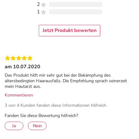
2
Wirkstoff
je 1 ml Lösung:
1
0,25 mg Alfatradiol
Sonstige Bestandteile: Isopropanol, Glycerol 85%,
Jetzt Produkt bewerten
Inositol, gereinigtes Wasser
Adresse des Anbieters/Herstellers
Merz Therapeutics GmbH
Eckenheimer Landstr. 100
am 10.07.2020
60318 Frankfurt am Main
Das Produkt hilft mir sehr gut bei der Bekämpfung des
altersbedingten Haarausfalls. Die Empfehlung sprach seinerzeit
Das
PDF des Beipackzettels
können Sie sich oben
mein Hautarzt aus.
herunterladen.
Kommentieren
3 von 4 Kunden fanden diese Informationen hilfreich.
Fanden Sie diese Bewertung hilfreich?
Ja
Nein