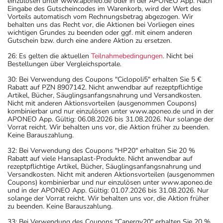
einzulösen unter www.aponeo.de oder in der APONEO App. Nach
Eingabe des Gutscheincodes im Warenkorb, wird der Wert des
Vorteils automatisch vom Rechnungsbetrag abgezogen. Wir
behalten uns das Recht vor, die Aktionen bei Vorliegen eines
wichtigen Grundes zu beenden oder ggf. mit einem anderen
Gutschein bzw. durch eine andere Aktion zu ersetzen.
26: Es gelten die aktuellen
Teilnahmebedingungen
. Nicht bei
Bestellungen über Vergleichsportale.
30: Bei Verwendung des Coupons "Ciclopoli5" erhalten Sie 5 €
Rabatt auf PZN 8907142. Nicht anwendbar auf rezeptpflichtige
Artikel, Bücher, Säuglingsanfangsnahrung und Versandkosten.
Nicht mit anderen Aktionsvorteilen (ausgenommen Coupons)
kombinierbar und nur einzulösen unter www.aponeo.de und in der
APONEO App. Gültig: 06.08.2026 bis 31.08.2026. Nur solange der
Vorrat reicht. Wir behalten uns vor, die Aktion früher zu beenden.
Keine Barauszahlung.
32: Bei Verwendung des Coupons "HP20" erhalten Sie 20 %
Rabatt auf viele Hansaplast-Produkte. Nicht anwendbar auf
rezeptpflichtige Artikel, Bücher, Säuglingsanfangsnahrung und
Versandkosten. Nicht mit anderen Aktionsvorteilen (ausgenommen
Coupons) kombinierbar und nur einzulösen unter www.aponeo.de
und in der APONEO App. Gültig: 01.07.2026 bis 31.08.2026. Nur
solange der Vorrat reicht. Wir behalten uns vor, die Aktion früher
zu beenden. Keine Barauszahlung.
33: Bei Verwendung des Coupons "Canergy20" erhalten Sie 20 %