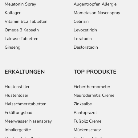
Melatonin Spray
Augentropfen Allergie
Kollagen
Mometason Nasenspray
Vitamin B12 Tabletten
Cetirizin
Omega 3 Kapseln
Levocetirizin
Laktase Tabletten
Loratadin
Ginseng
Desloratadin
ERKÄLTUNGEN
TOP PRODUKTE
Hustenstiller
Fieberthermometer
Hustenlöser
Neurodermitis Creme
Halsschmerztabletten
Zinksalbe
Erkältungsbad
Pantoprazol
Meerwasser Nasenspray
Fußpilz Creme
Inhaliergeräte
Mückenschutz