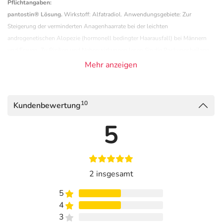
Pflichtangaben:
pantostin® Lösung.
Wirkstoff: Alfatradiol. Anwendungsgebiete: Zur
Steigerung der verminderten Anagenhaarrate bei der leichten
androgenetischen Alopezie (hormonell bedingter Haarausfall) bei Männern
und Frauen. Zu Risiken und Nebenwirkungen lesen Sie die Packungsbeilage
und fragen Sie Ihre Ärztin, Ihren Arzt oder in Ihrer Apotheke. MERZ
Mehr anzeigen
Pharmaceuticals GmbH
Anwendung
10
Kundenbewertung
Erwachsene:
5
3 ml Lösung werden 1-mal täglich mittels Kopfhaut-
Applikator aufgetragen.
Nach Besserung des Haarausfalls bzw. der
Krankheitserscheinungen kann die Anwendung der
2 insgesamt
Lösung auf jeden zweiten bis dritten Tag verringert
werden.
5
4
Inhaltsstoffe
3