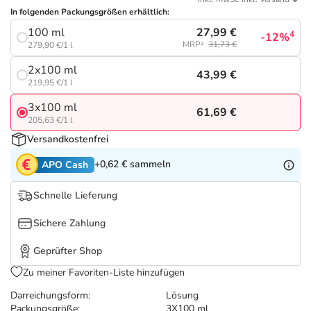
Refluthin, Lasea & Carmenthin Deals
Sport & Fitness
Täglich gut versorgt
In folgenden Packungsgrößen erhältlich:
27,99 €
100 ml
4
-12%
Salus Deals
Tierapotheke
MRP²
31,73 €
279,90 €/1 l
2x100 ml
43,99 €
Vitamine & Mineralstoffe
219,95 €/1 l
3x100 ml
61,69 €
205,63 €/1 l
Marken
Versandkostenfrei
+0,62 €
sammeln
APO Cash
Schnelle Lieferung
Sichere Zahlung
Geprüfter Shop
Zu meiner Favoriten-Liste hinzufügen
Darreichungsform:
Lösung
Packungsgröße:
3X100 ml