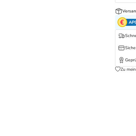
Versan
AP
Schne
Siche
Geprü
Zu mein