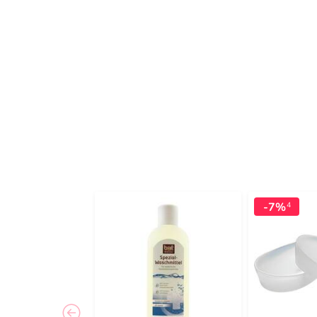
-7%
4