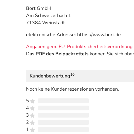
Bort GmbH
Am Schweizerbach 1
71384 Weinstadt
elektronische Adresse: https://www.bort.de
Angaben gem. EU-Produktsicherheitsverordnung 
Das
PDF des Beipackzettels
können Sie sich obe
10
Kundenbewertung
Noch keine Kundenrezensionen vorhanden.
5
4
3
2
1