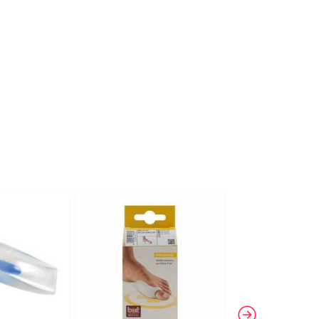
-14%
3