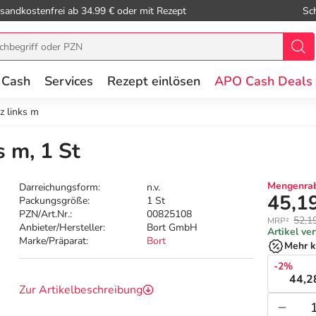
sandkostenfrei ab 34.99 € oder mit Rezept
Sc
 Cash
Services
Rezept einlösen
APO Cash Deals
z links m
s m, 1 St
Mengenrab
Darreichungsform:
n.v.
45,1
Packungsgröße:
1 St
PZN/Art.Nr.:
00825108
52,1
MRP²
Anbieter/Hersteller:
Bort GmbH
Artikel ve
Marke/Präparat:
Bort
Mehr k
-2%
44,2
Zur Artikelbeschreibung