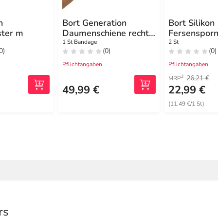
n
Bort Generation
Bort Silikon
ster m
Daumenschiene rechts
Fersensporn
S blau
mit Softspo
1 St Bandage
2 St
0)
(0)
(0)
Pflichtangaben
Pflichtangaben
26,21 €
2
MRP
49,99 €
22,99 €
(11,49 €/1 St)
rs