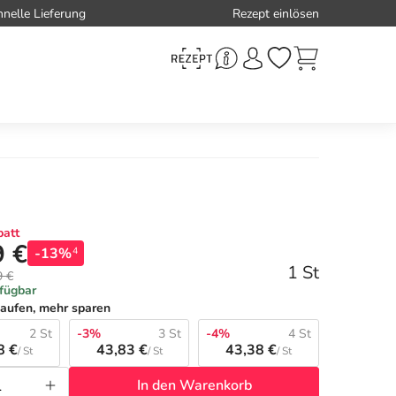
hnelle Lieferung
Rezept einlösen
att
9 €
-13%
4
1 St
9 €
rfügbar
aufen, mehr sparen
2 St
-3%
3 St
-4%
4 St
8 €
43,83 €
43,38 €
/ St
/ St
/ St
In den Warenkorb