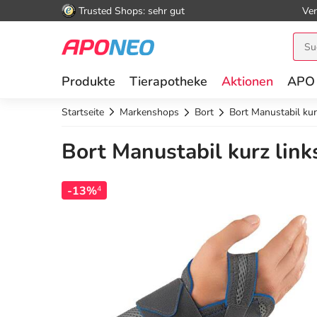
Trusted Shops: sehr gut
Ver
Produkte
Tierapotheke
Aktionen
APO
Startseite
Markenshops
Bort
Bort Manustabil kur
Bort Manustabil kurz link
-13%
4