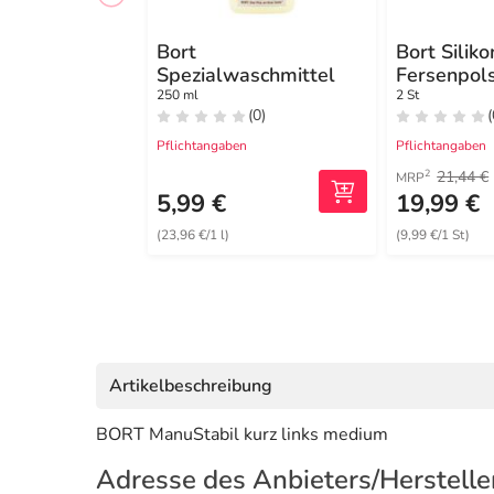
Bort
Bort Siliko
Spezialwaschmittel
Fersenpol
250 ml
2 St
(0)
(
Pflichtangaben
Pflichtangaben
21,44 €
2
MRP
5,99 €
19,99 €
(23,96 €/1 l)
(9,99 €/1 St)
Artikelbeschreibung
BORT ManuStabil kurz links medium
Adresse des Anbieters/Herstelle