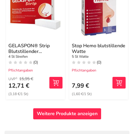
GELASPON® Strip
Stop Hemo blutstillende
Blutstillender
Watte
Schwamm
4 St Streifen
5 St Watte
(0)
(0)
Pflichtangaben
Pflichtangaben
15,95 €
1
UVP
12,71 €
7,99 €
(3,18 €/1 St)
(1,60 €/1 St)
Weitere Produkte anzeigen