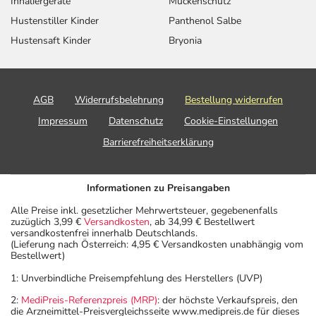
Inhaliergeräte
Mückenschutz
Hustenstiller Kinder
Panthenol Salbe
Hustensaft Kinder
Bryonia
AGB
Widerrufsbelehrung
Bestellung widerrufen
Impressum
Datenschutz
Cookie-Einstellungen
Barrierefreiheitserklärung
Informationen zu Preisangaben
Alle Preise inkl. gesetzlicher Mehrwertsteuer, gegebenenfalls
zuzüglich 3,99 €
Versandkosten
, ab 34,99 € Bestellwert
versandkostenfrei innerhalb Deutschlands.
(Lieferung nach Österreich: 4,95 € Versandkosten unabhängig vom
Bestellwert)
1: Unverbindliche Preisempfehlung des Herstellers (UVP)
2:
MediPreis-Referenzpreis (MRP)
: der höchste Verkaufspreis, den
die Arzneimittel-Preisvergleichsseite www.medipreis.de für dieses