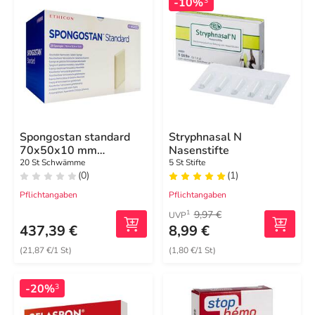
-10%
3
Spongostan standard
Stryphnasal N
70x50x10 mm
Nasenstifte
Schwämme
20 St Schwämme
5 St Stifte
(0)
(1)
Pflichtangaben
Pflichtangaben
9,97 €
1
UVP
437,39 €
8,99 €
(21,87 €/1 St)
(1,80 €/1 St)
-20%
3