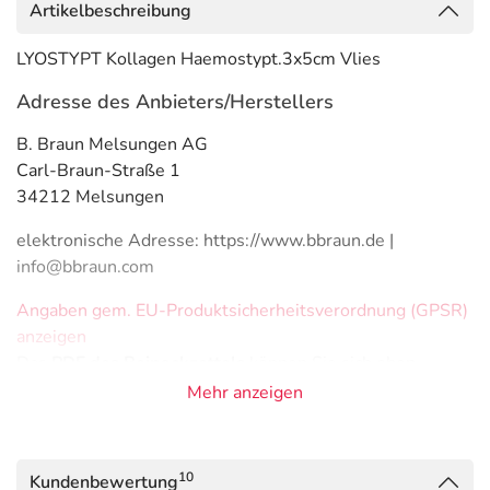
Artikelbeschreibung
LYOSTYPT Kollagen Haemostypt.3x5cm Vlies
Adresse des Anbieters/Herstellers
B. Braun Melsungen AG
Carl-Braun-Straße 1
34212 Melsungen
elektronische Adresse: https://www.bbraun.de |
info@bbraun.com
Angaben gem. EU-Produktsicherheitsverordnung (GPSR)
anzeigen
Das
PDF des Beipackzettels
können Sie sich oben
herunterladen.
Mehr anzeigen
10
Kundenbewertung