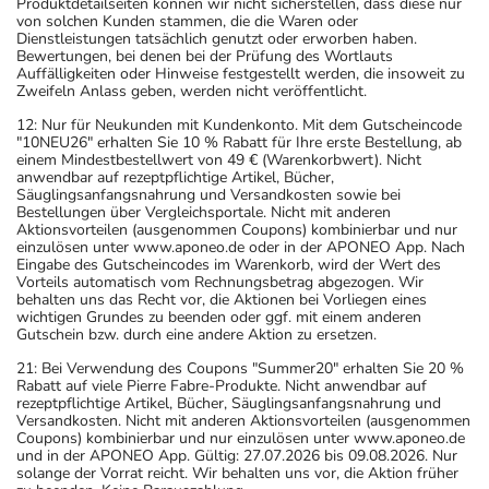
Produktdetailseiten können wir nicht sicherstellen, dass diese nur
von solchen Kunden stammen, die die Waren oder
Dienstleistungen tatsächlich genutzt oder erworben haben.
Bewertungen, bei denen bei der Prüfung des Wortlauts
Auffälligkeiten oder Hinweise festgestellt werden, die insoweit zu
Zweifeln Anlass geben, werden nicht veröffentlicht.
12: Nur für Neukunden mit Kundenkonto. Mit dem Gutscheincode
"10NEU26" erhalten Sie 10 % Rabatt für Ihre erste Bestellung, ab
einem Mindestbestellwert von 49 € (Warenkorbwert). Nicht
anwendbar auf rezeptpflichtige Artikel, Bücher,
Säuglingsanfangsnahrung und Versandkosten sowie bei
Bestellungen über Vergleichsportale. Nicht mit anderen
Aktionsvorteilen (ausgenommen Coupons) kombinierbar und nur
einzulösen unter www.aponeo.de oder in der APONEO App. Nach
Eingabe des Gutscheincodes im Warenkorb, wird der Wert des
Vorteils automatisch vom Rechnungsbetrag abgezogen. Wir
behalten uns das Recht vor, die Aktionen bei Vorliegen eines
wichtigen Grundes zu beenden oder ggf. mit einem anderen
Gutschein bzw. durch eine andere Aktion zu ersetzen.
21: Bei Verwendung des Coupons "Summer20" erhalten Sie 20 %
Rabatt auf viele Pierre Fabre-Produkte. Nicht anwendbar auf
rezeptpflichtige Artikel, Bücher, Säuglingsanfangsnahrung und
Versandkosten. Nicht mit anderen Aktionsvorteilen (ausgenommen
Coupons) kombinierbar und nur einzulösen unter www.aponeo.de
und in der APONEO App. Gültig: 27.07.2026 bis 09.08.2026. Nur
solange der Vorrat reicht. Wir behalten uns vor, die Aktion früher