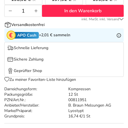
Refluthin, Lasea & Carmenthin Deals
Sport & Fitness
Täglich gut versorgt
In den Warenkorb
Salus Deals
Tierapotheke
inkl. MwSt. inkl. Versand
Versandkostenfrei
Vitamine & Mineralstoffe
+2,01 €
sammeln
APO Cash
Schnelle Lieferung
Marken
Sichere Zahlung
Geprüfter Shop
Zu meiner Favoriten-Liste hinzufügen
Darreichungsform:
Kompressen
Packungsgröße:
12 St
PZN/Art.Nr.:
00811951
Anbieter/Hersteller:
B. Braun Melsungen AG
Marke/Präparat:
Lyostypt
Grundpreis:
16,74 €/1 St