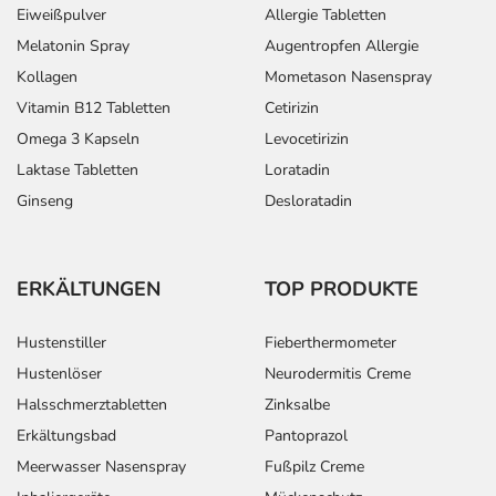
Eiweißpulver
Allergie Tabletten
Melatonin Spray
Augentropfen Allergie
Kollagen
Mometason Nasenspray
Vitamin B12 Tabletten
Cetirizin
Omega 3 Kapseln
Levocetirizin
Laktase Tabletten
Loratadin
Ginseng
Desloratadin
ERKÄLTUNGEN
TOP PRODUKTE
Hustenstiller
Fieberthermometer
Hustenlöser
Neurodermitis Creme
Halsschmerztabletten
Zinksalbe
Erkältungsbad
Pantoprazol
Meerwasser Nasenspray
Fußpilz Creme