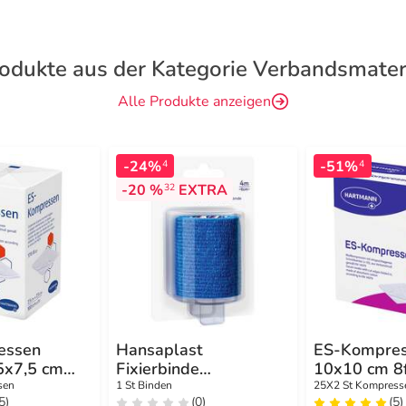
odukte aus der Kategorie Verbandsmater
Alle Produkte anzeigen
-24%
-51%
4
4
-20 %
EXTRA
32
essen
Hansaplast
ES-Kompress
,5x7,5 cm
Fixierbinde
10x10 cm 8
selbsthaftend 6 cmx4
sen
1 St Binden
25X2 St Kompress
5)
(0)
(5)