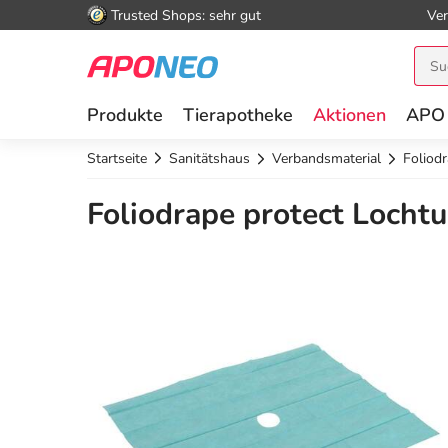
Trusted Shops: sehr gut
Ver
Produkte
Tierapotheke
Aktionen
APO
Startseite
Sanitätshaus
Verbandsmaterial
Foliod
Foliodrape protect Lochtu