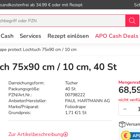
sandkostenfrei ab 34.99 € oder mit Rezept
Sc
 Cash
Services
Rezept einlösen
APO Cash Deals
rape protect Lochtuch 75x90 cm / 10 cm
ch 75x90 cm / 10 cm, 40 St
Mengenrab
Darreichungsform:
Tücher
68,5
Packungsgröße:
40 St
PZN/Art.Nr.:
00798222
nicht verf
Anbieter/Hersteller:
PAUL HARTMANN AG
Marke/Präparat:
Foliodrape
Grundpreis:
1,71 €/1 St
Versan
Zur Artikelbeschreibung
AP