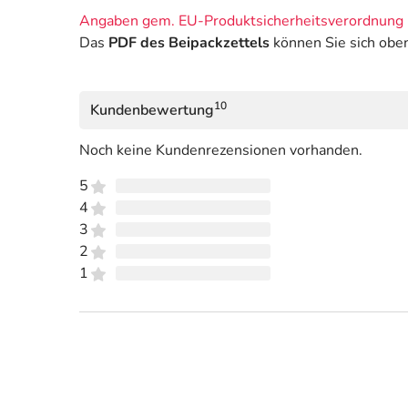
Angaben gem. EU-Produktsicherheitsverordnung 
Das
PDF des Beipackzettels
können Sie sich obe
10
Kundenbewertung
Noch keine Kundenrezensionen vorhanden.
5
4
3
2
1