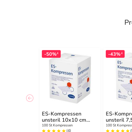
Pr
-50%
-43%
4
4
ES-Kompressen
ES-Kompr
unsteril 10x10 cm
unsteril 7
8fach
8fach
100 St Kompressen
100 St Kompres
(4)
(