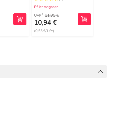
Pflichtangaben
Pflichtangaben
11,95 €
14,26 €
1
2
UVP
MRP
10,94 €
6,56 €
(0,55 €/1 St)
(0,13 €/1 St)