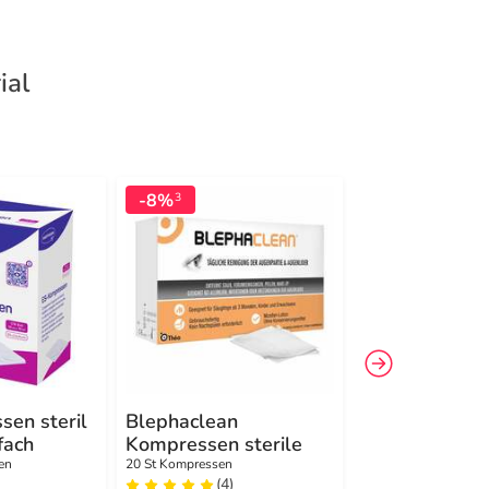
ial
-8%
-54%
3
4
en steril
Blephaclean
ES-Kompresse
fach
Kompressen sterile
5x5 cm 8fach
en
20 St Kompressen
25X2 St Kompressen
(4)
(22)