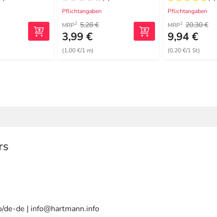
m blau
Pflichtangaben
Pflichtangaben
5,28 €
20,30 €
2
2
MRP
MRP
3,99 €
9,94 €
(1,00 €/1 m)
(0,20 €/1 St)
rs
o/de-de | info@hartmann.info