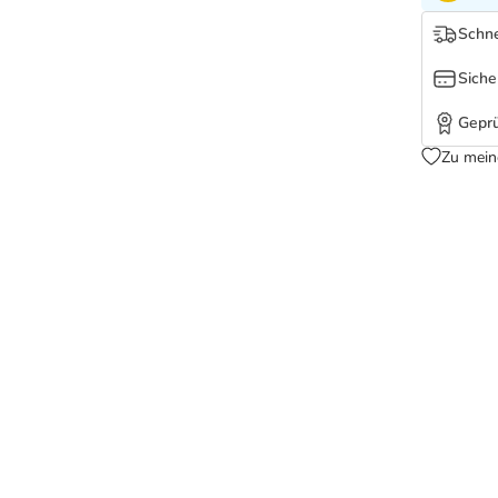
Schne
Siche
Geprü
Zu mein