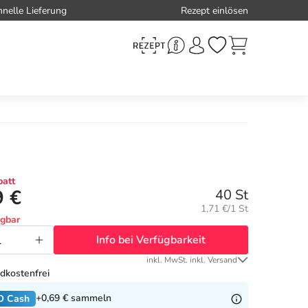
hnelle Lieferung
Rezept einlösen
att
9 €
40 St
Grundpreis:
1,71 €/1 St
ügbar
Info bei Verfügbarkeit
inkl. MwSt. inkl. Versand
dkostenfrei
+0,69 €
sammeln
O Cash