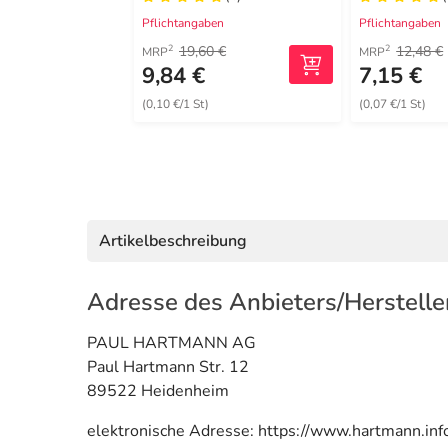
Pflichtangaben
Pflichtangaben
19,60 €
12,48 €
2
2
MRP
MRP
9,84 €
7,15 €
(0,10 €/1 St)
(0,07 €/1 St)
Artikelbeschreibung
Adresse des Anbieters/Herstelle
PAUL HARTMANN AG
Paul Hartmann Str. 12
89522 Heidenheim
elektronische Adresse: https://www.hartmann.inf