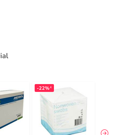
ial
-22%
-27%
4
4
-20 %
EXTR
32