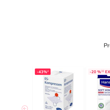
Pr
-43%
-20 %
EX
4
32