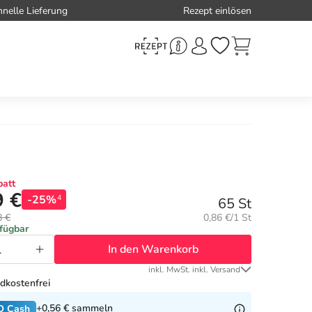
hnelle Lieferung
Rezept einlösen
att
9 €
-25%
4
65 St
Grundpreis:
8 €
0,86 €/1 St
rfügbar
In den Warenkorb
inkl. MwSt. inkl. Versand
dkostenfrei
+0,56 €
sammeln
O Cash