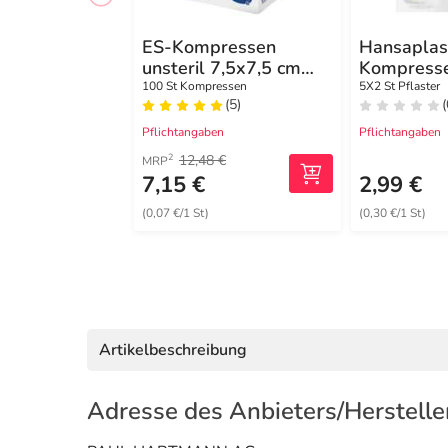
ES-Kompressen
Hansaplas
unsteril 7,5x7,5 cm
Kompresse
8fach
cm steril
100 St Kompressen
5X2 St Pflaster
(5)
(
Pflichtangaben
Pflichtangaben
12,48 €
2
MRP
7,15 €
2,99 €
(0,07 €/1 St)
(0,30 €/1 St)
Artikelbeschreibung
Adresse des Anbieters/Herstelle