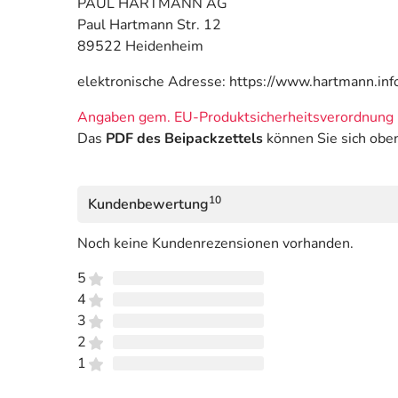
PAUL HARTMANN AG
Paul Hartmann Str. 12
89522 Heidenheim
elektronische Adresse: https://www.hartmann.inf
Angaben gem. EU-Produktsicherheitsverordnung 
Das
PDF des Beipackzettels
können Sie sich obe
10
Kundenbewertung
Noch keine Kundenrezensionen vorhanden.
5
4
3
2
1