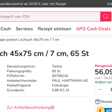
sandkostenfrei ab 34.99 € oder mit Rezept
Sc
 Cash
Services
Rezept einlösen
APO Cash Deals
rape protect Lochtuch 45x75 cm / 7 cm
ch 45x75 cm / 7 cm, 65 St
Mengenrab
Darreichungsform:
Tücher
56,0
Packungsgröße:
65 St
PZN/Art.Nr.:
00798216
75,1
MRP²
Anbieter/Hersteller:
PAUL HARTMANN AG
Artikel ve
Marke/Präparat:
Foliodrape
Grundpreis:
0,86 €/1 St
Versan
Zur Artikelbeschreibung
AP