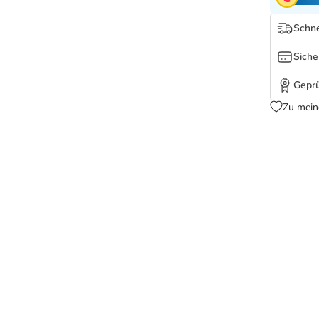
Schne
Siche
Geprü
Zu mein