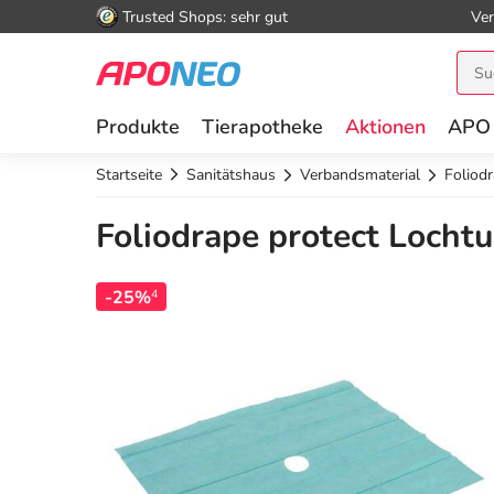
Trusted Shops: sehr gut
Ver
Produkte
Tierapotheke
Aktionen
APO
Startseite
Sanitätshaus
Verbandsmaterial
Foliod
Foliodrape protect Lochtu
-25%
4