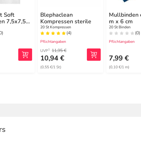
t Soft
Blephaclean
Mullbinden 
n 7,5x7,5
Kompressen sterile
m x 6 cm
20 St Kompressen
20 St Binden
0)
(4)
(0)
Pflichtangaben
Pflichtangaben
11,95 €
1
UVP
10,94 €
7,99 €
(0,55 €/1 St)
(0,10 €/1 m)
rs