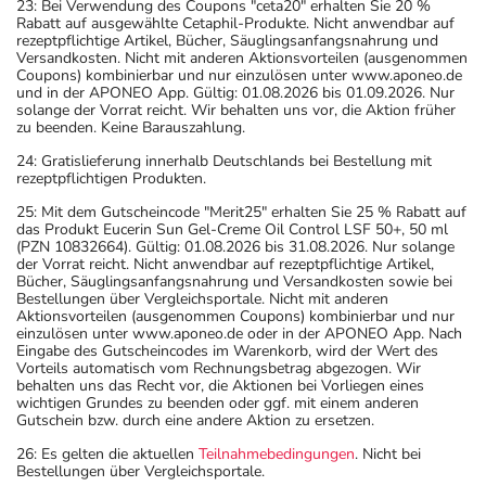
23: Bei Verwendung des Coupons "ceta20" erhalten Sie 20 %
Rabatt auf ausgewählte Cetaphil-Produkte. Nicht anwendbar auf
rezeptpflichtige Artikel, Bücher, Säuglingsanfangsnahrung und
Versandkosten. Nicht mit anderen Aktionsvorteilen (ausgenommen
Coupons) kombinierbar und nur einzulösen unter www.aponeo.de
und in der APONEO App. Gültig: 01.08.2026 bis 01.09.2026. Nur
solange der Vorrat reicht. Wir behalten uns vor, die Aktion früher
zu beenden. Keine Barauszahlung.
24: Gratislieferung innerhalb Deutschlands bei Bestellung mit
rezeptpflichtigen Produkten.
25: Mit dem Gutscheincode "Merit25" erhalten Sie 25 % Rabatt auf
das Produkt Eucerin Sun Gel-Creme Oil Control LSF 50+, 50 ml
(PZN 10832664). Gültig: 01.08.2026 bis 31.08.2026. Nur solange
der Vorrat reicht. Nicht anwendbar auf rezeptpflichtige Artikel,
Bücher, Säuglingsanfangsnahrung und Versandkosten sowie bei
Bestellungen über Vergleichsportale. Nicht mit anderen
Aktionsvorteilen (ausgenommen Coupons) kombinierbar und nur
einzulösen unter www.aponeo.de oder in der APONEO App. Nach
Eingabe des Gutscheincodes im Warenkorb, wird der Wert des
Vorteils automatisch vom Rechnungsbetrag abgezogen. Wir
behalten uns das Recht vor, die Aktionen bei Vorliegen eines
wichtigen Grundes zu beenden oder ggf. mit einem anderen
Gutschein bzw. durch eine andere Aktion zu ersetzen.
26: Es gelten die aktuellen
Teilnahmebedingungen
. Nicht bei
Bestellungen über Vergleichsportale.