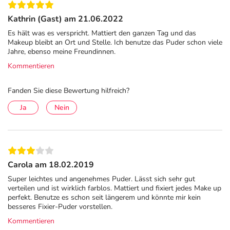
TALC.
Kathrin (Gast) am 21.06.2022
Es hält was es verspricht. Mattiert den ganzen Tag und das
Adresse des Anbieters/Herstellers
Makeup bleibt an Ort und Stelle. Ich benutze das Puder schon viele
Jahre, ebenso meine Freundinnen.
L'Oreal Deutschland GmbH Geschäftsbereich VICHY
Kommentieren
Johannstraße 1
40476 Düsseldorf
Fanden Sie diese Bewertung hilfreich?
elektronische Adresse: https://www.vichy.de/
Ja
Nein
Angaben gem. EU-Produktsicherheitsverordnung (GPSR)
anzeigen
Carola am 18.02.2019
Super leichtes und angenehmes Puder. Lässt sich sehr gut
verteilen und ist wirklich farblos. Mattiert und fixiert jedes Make up
perfekt. Benutze es schon seit längerem und könnte mir kein
besseres Fixier-Puder vorstellen.
Kommentieren