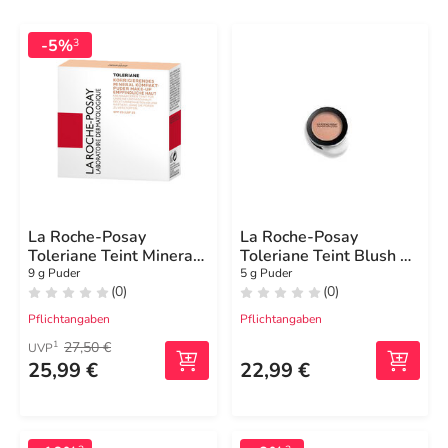
-5%
3
La Roche-Posay
La Roche-Posay
Toleriane Teint Mineral
Toleriane Teint Blush 03
Puder 13 Beige Sable
Caramel
9 g Puder
5 g Puder
(0)
(0)
Pflichtangaben
Pflichtangaben
27,50 €
1
UVP
25,99 €
22,99 €