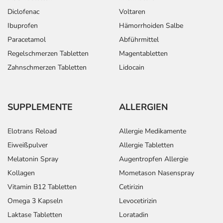
Diclofenac
Voltaren
Ibuprofen
Hämorrhoiden Salbe
Paracetamol
Abführmittel
Regelschmerzen Tabletten
Magentabletten
Zahnschmerzen Tabletten
Lidocain
SUPPLEMENTE
ALLERGIEN
Elotrans Reload
Allergie Medikamente
Eiweißpulver
Allergie Tabletten
Melatonin Spray
Augentropfen Allergie
Kollagen
Mometason Nasenspray
Vitamin B12 Tabletten
Cetirizin
Omega 3 Kapseln
Levocetirizin
Laktase Tabletten
Loratadin