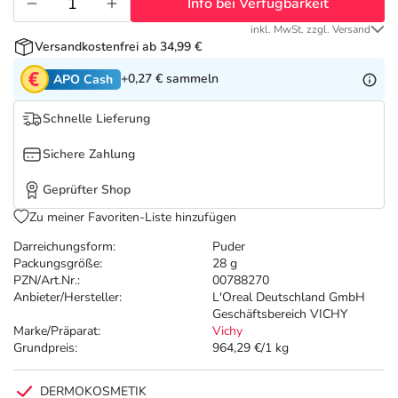
Refluthin, Lasea & Carmenthin Deals
Sport & Fitness
Täglich gut versorgt
Info bei Verfügbarkeit
inkl. MwSt. zzgl. Versand
Versandkostenfrei ab 34,99 €
Salus Deals
Tierapotheke
+0,27 €
sammeln
APO Cash
Vitamine & Mineralstoffe
Schnelle Lieferung
Sichere Zahlung
Marken
Geprüfter Shop
Zu meiner Favoriten-Liste hinzufügen
Darreichungsform:
Puder
Packungsgröße:
28 g
PZN/Art.Nr.:
00788270
Anbieter/Hersteller:
L'Oreal Deutschland GmbH
Geschäftsbereich VICHY
Marke/Präparat:
Vichy
Grundpreis:
964,29 €/1 kg
DERMOKOSMETIK