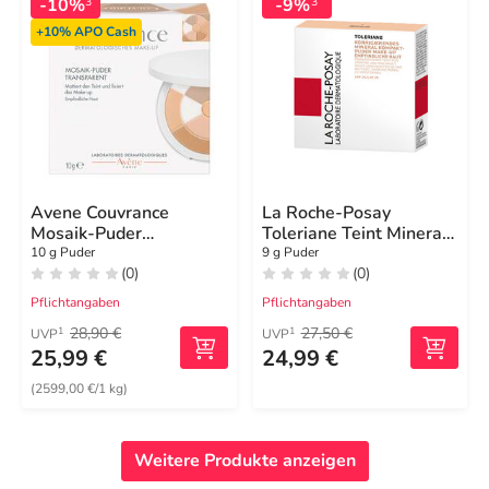
-10%
-9%
3
3
+10%
APO Cash
Avene Couvrance
La Roche-Posay
Mosaik-Puder
Toleriane Teint Mineral
transparent mit
Puder 15 Doré
10 g Puder
9 g Puder
(0)
(0)
Schwämmchen
Pflichtangaben
Pflichtangaben
28,90 €
27,50 €
1
1
UVP
UVP
25,99 €
24,99 €
(2599,00 €/1 kg)
Weitere Produkte anzeigen