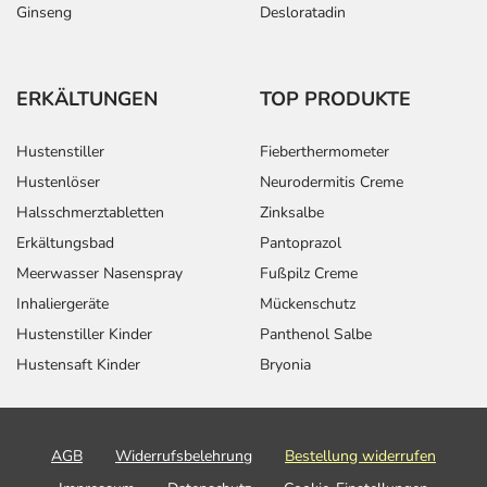
Ginseng
Desloratadin
ERKÄLTUNGEN
TOP PRODUKTE
Hustenstiller
Fieberthermometer
Hustenlöser
Neurodermitis Creme
Halsschmerztabletten
Zinksalbe
Erkältungsbad
Pantoprazol
Meerwasser Nasenspray
Fußpilz Creme
Inhaliergeräte
Mückenschutz
Hustenstiller Kinder
Panthenol Salbe
Hustensaft Kinder
Bryonia
AGB
Widerrufsbelehrung
Bestellung widerrufen