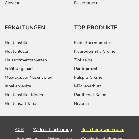
Ginseng
Desloratadin
ERKÄLTUNGEN
TOP PRODUKTE
Hustenstiller
Fieberthermometer
Hustenlöser
Neurodermitis Creme
Halsschmerztabletten
Zinksalbe
Erkältungsbad
Pantoprazol
Meerwasser Nasenspray
Fußpilz Creme
Inhaliergeräte
Mückenschutz
Hustenstiller Kinder
Panthenol Salbe
Hustensaft Kinder
Bryonia
AGB
Widerrufsbelehrung
Bestellung widerrufen
Impressum
Datenschutz
Cookie-Einstellungen