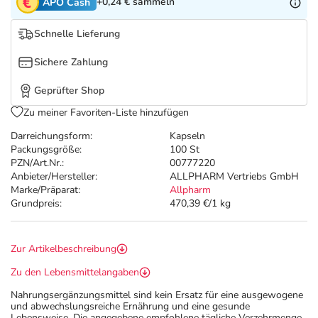
Refluthin, Lasea & Carmenthin Deals
Sport & Fitness
Täglich gut versorgt
+0,24 €
sammeln
APO Cash
Schnelle Lieferung
Salus Deals
Tierapotheke
Sichere Zahlung
Vitamine & Mineralstoffe
Geprüfter Shop
Zu meiner Favoriten-Liste hinzufügen
Marken
Darreichungsform:
Kapseln
Packungsgröße:
100 St
PZN/Art.Nr.:
00777220
Anbieter/Hersteller:
ALLPHARM Vertriebs GmbH
Marke/Präparat:
Allpharm
Grundpreis:
470,39 €/1 kg
Zur Artikelbeschreibung
Zu den Lebensmittelangaben
Nahrungsergänzungsmittel sind kein Ersatz für eine ausgewogene
und abwechslungsreiche Ernährung und eine gesunde
Lebensweise. Die angegebene empfohlene tägliche Verzehrmenge