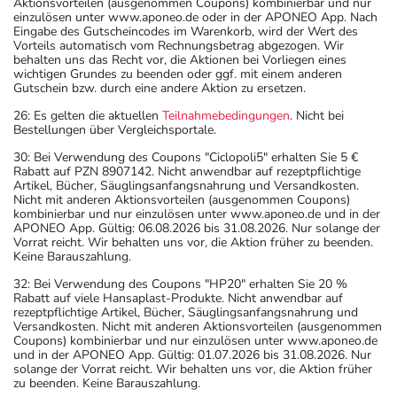
Aktionsvorteilen (ausgenommen Coupons) kombinierbar und nur
einzulösen unter www.aponeo.de oder in der APONEO App. Nach
Eingabe des Gutscheincodes im Warenkorb, wird der Wert des
Vorteils automatisch vom Rechnungsbetrag abgezogen. Wir
behalten uns das Recht vor, die Aktionen bei Vorliegen eines
wichtigen Grundes zu beenden oder ggf. mit einem anderen
Gutschein bzw. durch eine andere Aktion zu ersetzen.
26: Es gelten die aktuellen
Teilnahmebedingungen
. Nicht bei
Bestellungen über Vergleichsportale.
30: Bei Verwendung des Coupons "Ciclopoli5" erhalten Sie 5 €
Rabatt auf PZN 8907142. Nicht anwendbar auf rezeptpflichtige
Artikel, Bücher, Säuglingsanfangsnahrung und Versandkosten.
Nicht mit anderen Aktionsvorteilen (ausgenommen Coupons)
kombinierbar und nur einzulösen unter www.aponeo.de und in der
APONEO App. Gültig: 06.08.2026 bis 31.08.2026. Nur solange der
Vorrat reicht. Wir behalten uns vor, die Aktion früher zu beenden.
Keine Barauszahlung.
32: Bei Verwendung des Coupons "HP20" erhalten Sie 20 %
Rabatt auf viele Hansaplast-Produkte. Nicht anwendbar auf
rezeptpflichtige Artikel, Bücher, Säuglingsanfangsnahrung und
Versandkosten. Nicht mit anderen Aktionsvorteilen (ausgenommen
Coupons) kombinierbar und nur einzulösen unter www.aponeo.de
und in der APONEO App. Gültig: 01.07.2026 bis 31.08.2026. Nur
solange der Vorrat reicht. Wir behalten uns vor, die Aktion früher
zu beenden. Keine Barauszahlung.