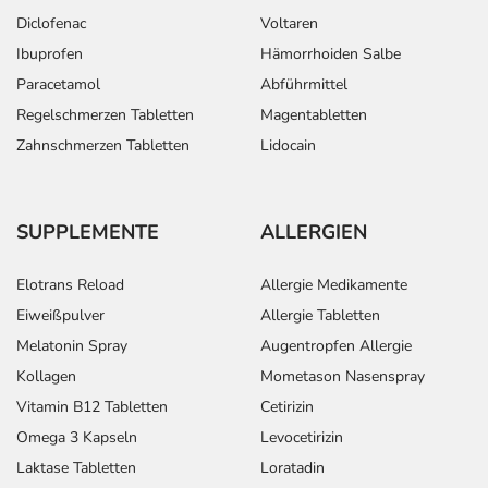
Diclofenac
Voltaren
Ibuprofen
Hämorrhoiden Salbe
Paracetamol
Abführmittel
Regelschmerzen Tabletten
Magentabletten
Zahnschmerzen Tabletten
Lidocain
SUPPLEMENTE
ALLERGIEN
Elotrans Reload
Allergie Medikamente
Eiweißpulver
Allergie Tabletten
Melatonin Spray
Augentropfen Allergie
Kollagen
Mometason Nasenspray
Vitamin B12 Tabletten
Cetirizin
Omega 3 Kapseln
Levocetirizin
Laktase Tabletten
Loratadin