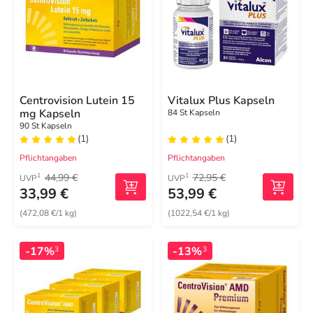
Centrovision Lutein 15
Vitalux Plus Kapseln
mg Kapseln
84 St Kapseln
90 St Kapseln
(1)
(1)
Pflichtangaben
Pflichtangaben
44,99 €
72,95 €
1
1
UVP
UVP
33,99 €
53,99 €
(472,08 €/1 kg)
(1022,54 €/1 kg)
-17%
-13%
3
3