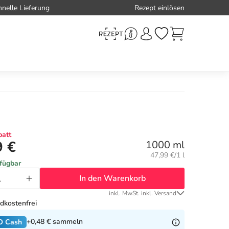
hnelle Lieferung
Rezept einlösen
att
9 €
1000 ml
Grundpreis:
47,99 €/1 l
rfügbar
In den Warenkorb
inkl. MwSt. inkl. Versand
dkostenfrei
+0,48 €
sammeln
O Cash