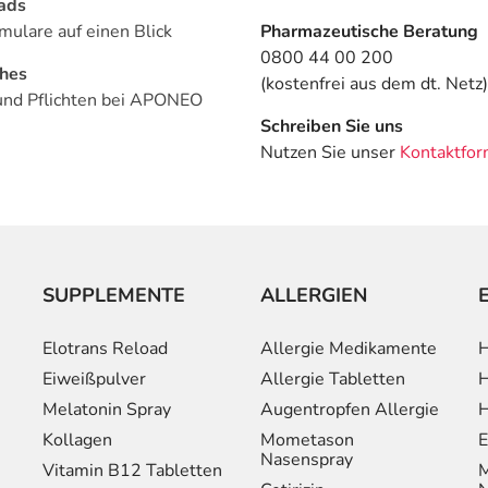
ads
mulare auf einen Blick
Pharmazeutische Beratung
0800 44 00 200
ches
(kostenfrei aus dem dt. Netz)
und Pflichten bei APONEO
Schreiben Sie uns
Nutzen Sie unser
Kontaktfor
SUPPLEMENTE
ALLERGIEN
Elotrans Reload
Allergie Medikamente
H
Eiweißpulver
Allergie Tabletten
H
Melatonin Spray
Augentropfen Allergie
H
Kollagen
Mometason
E
Nasenspray
Vitamin B12 Tabletten
M