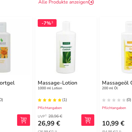
Alle Produkte anzeigen
-7%
3
ortgel
Massage-Lotion
Massageöl 
1000 ml Lotion
200 ml Öl
0)
(1)
(0)
Pflichtangaben
Pflichtangaben
28,96 €
1
UVP
26,99 €
10,99 €
(26,99 €/1 l)
(54,95 €/1 l)