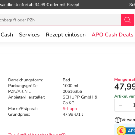
sandkostenfrei ab 34.99 € oder mit Rezept
Sc
 Cash
Services
Rezept einlösen
APO Cash Deals
Mengenrab
Darreichungsform:
Bad
47,9
Packungsgröße:
1000 ml
PZN/Art.Nr.:
00616356
Artikel ve
Anbieter/Hersteller:
SCHUPP GmbH &
Co.KG
Marke/Präparat:
Schupp
Grundpreis:
47,99 €/1 l
Versan
AP