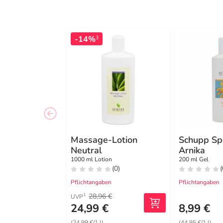
-14%
3
Massage-Lotion
Schupp Sp
Neutral
Arnika
1000 ml Lotion
200 ml Gel
(0)
(
Pflichtangaben
Pflichtangaben
28,96 €
1
UVP
24,99 €
8,99 €
(24,99 €/1 l)
(44,95 €/1 l)