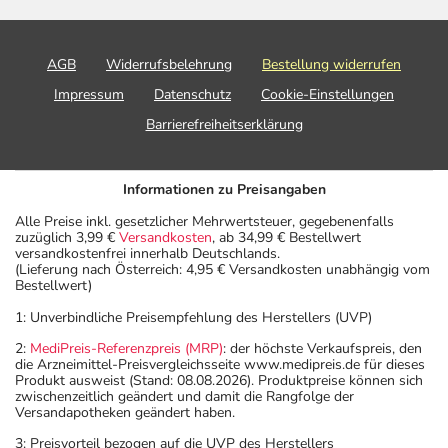
AGB
Widerrufsbelehrung
Bestellung widerrufen
Impressum
Datenschutz
Cookie-Einstellungen
Barrierefreiheitserklärung
Informationen zu Preisangaben
Alle Preise inkl. gesetzlicher Mehrwertsteuer, gegebenenfalls
zuzüglich 3,99 €
Versandkosten
, ab 34,99 € Bestellwert
versandkostenfrei innerhalb Deutschlands.
(Lieferung nach Österreich: 4,95 € Versandkosten unabhängig vom
Bestellwert)
1: Unverbindliche Preisempfehlung des Herstellers (UVP)
2:
MediPreis-Referenzpreis (MRP)
: der höchste Verkaufspreis, den
die Arzneimittel-Preisvergleichsseite www.medipreis.de für dieses
Produkt ausweist (Stand: 08.08.2026). Produktpreise können sich
zwischenzeitlich geändert und damit die Rangfolge der
Versandapotheken geändert haben.
3: Preisvorteil bezogen auf die UVP des Herstellers