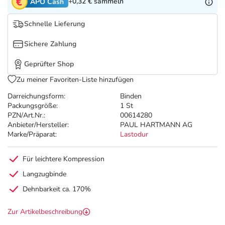
Refluthin, Lasea & Carmenthin Deals
Sport & Fitness
Täglich gut versorgt
+0,32 €
sammeln
APO Cash
Schnelle Lieferung
Salus Deals
Tierapotheke
Sichere Zahlung
Vitamine & Mineralstoffe
Geprüfter Shop
Zu meiner Favoriten-Liste hinzufügen
Marken
Darreichungsform:
Binden
Packungsgröße:
1 St
PZN/Art.Nr.:
00614280
Anbieter/Hersteller:
PAUL HARTMANN AG
Marke/Präparat:
Lastodur
Für leichtere Kompression
Langzugbinde
Dehnbarkeit ca. 170%
Zur Artikelbeschreibung