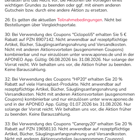
behalten uns das Recht vor, die Aktionen bei Vorliegen eines
wichtigen Grundes zu beenden oder ggf. mit einem anderen
Gutschein bzw. durch eine andere Aktion zu ersetzen.
26: Es gelten die aktuellen
Teilnahmebedingungen
. Nicht bei
Bestellungen über Vergleichsportale.
30: Bei Verwendung des Coupons "Ciclopoli5" erhalten Sie 5 €
Rabatt auf PZN 8907142. Nicht anwendbar auf rezeptpflichtige
Artikel, Bücher, Säuglingsanfangsnahrung und Versandkosten.
Nicht mit anderen Aktionsvorteilen (ausgenommen Coupons)
kombinierbar und nur einzulösen unter www.aponeo.de und in der
APONEO App. Gültig: 06.08.2026 bis 31.08.2026. Nur solange der
Vorrat reicht. Wir behalten uns vor, die Aktion früher zu beenden.
Keine Barauszahlung.
32: Bei Verwendung des Coupons "HP20" erhalten Sie 20 %
Rabatt auf viele Hansaplast-Produkte. Nicht anwendbar auf
rezeptpflichtige Artikel, Bücher, Säuglingsanfangsnahrung und
Versandkosten. Nicht mit anderen Aktionsvorteilen (ausgenommen
Coupons) kombinierbar und nur einzulösen unter www.aponeo.de
und in der APONEO App. Gültig: 01.07.2026 bis 31.08.2026. Nur
solange der Vorrat reicht. Wir behalten uns vor, die Aktion früher
zu beenden. Keine Barauszahlung.
33: Bei Verwendung des Coupons "Canergy20" erhalten Sie 20 %
Rabatt auf PZN 19658110. Nicht anwendbar auf rezeptpflichtige
Artikel, Bücher, Säuglingsanfangsnahrung und Versandkosten.
Nicht mit anderen Aktionsvorteilen (ausgenommen Coupons)