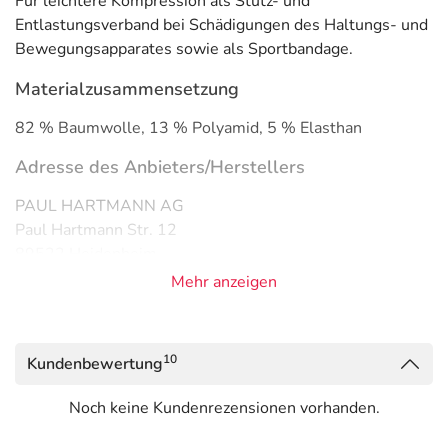
Für leichtere Kompression als Stütz- und
Entlastungsverband bei Schädigungen des Haltungs- und
Bewegungsapparates sowie als Sportbandage.
Materialzusammensetzung
82 % Baumwolle, 13 % Polyamid, 5 % Elasthan
Adresse des Anbieters/Herstellers
PAUL HARTMANN AG
Paul Hartmann Str. 12
89522 Heidenheim
Mehr anzeigen
elektronische Adresse: https://www.hartmann.info/de-de
| info@hartmann.info
Angaben gem. EU-Produktsicherheitsverordnung (GPSR)
10
Kundenbewertung
anzeigen
Das
PDF des Beipackzettels
können Sie sich oben
Noch keine Kundenrezensionen vorhanden.
herunterladen.