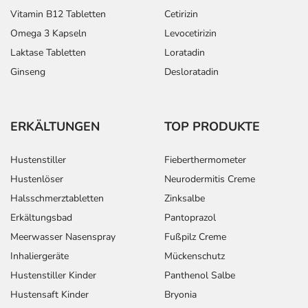
Vitamin B12 Tabletten
Cetirizin
Omega 3 Kapseln
Levocetirizin
Laktase Tabletten
Loratadin
Ginseng
Desloratadin
ERKÄLTUNGEN
TOP PRODUKTE
Hustenstiller
Fieberthermometer
Hustenlöser
Neurodermitis Creme
Halsschmerztabletten
Zinksalbe
Erkältungsbad
Pantoprazol
Meerwasser Nasenspray
Fußpilz Creme
Inhaliergeräte
Mückenschutz
Hustenstiller Kinder
Panthenol Salbe
Hustensaft Kinder
Bryonia