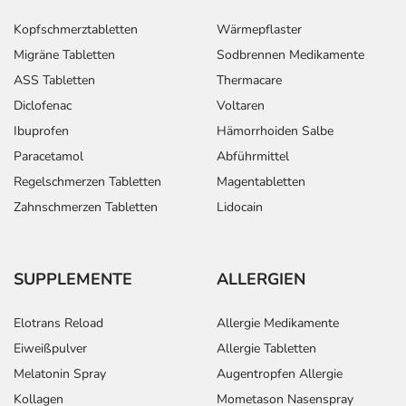
Kopfschmerztabletten
Wärmepflaster
Migräne Tabletten
Sodbrennen Medikamente
ASS Tabletten
Thermacare
Diclofenac
Voltaren
Ibuprofen
Hämorrhoiden Salbe
Paracetamol
Abführmittel
Regelschmerzen Tabletten
Magentabletten
Zahnschmerzen Tabletten
Lidocain
SUPPLEMENTE
ALLERGIEN
Elotrans Reload
Allergie Medikamente
Eiweißpulver
Allergie Tabletten
Melatonin Spray
Augentropfen Allergie
Kollagen
Mometason Nasenspray