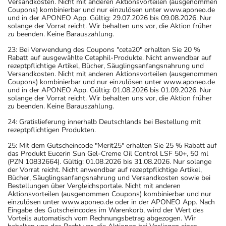
Versandkosten. Nicht mit anderen Aktionsvorteilen (ausgenommen
Coupons) kombinierbar und nur einzulösen unter www.aponeo.de
und in der APONEO App. Gültig: 29.07.2026 bis 09.08.2026. Nur
solange der Vorrat reicht. Wir behalten uns vor, die Aktion früher
zu beenden. Keine Barauszahlung.
23: Bei Verwendung des Coupons "ceta20" erhalten Sie 20 %
Rabatt auf ausgewählte Cetaphil-Produkte. Nicht anwendbar auf
rezeptpflichtige Artikel, Bücher, Säuglingsanfangsnahrung und
Versandkosten. Nicht mit anderen Aktionsvorteilen (ausgenommen
Coupons) kombinierbar und nur einzulösen unter www.aponeo.de
und in der APONEO App. Gültig: 01.08.2026 bis 01.09.2026. Nur
solange der Vorrat reicht. Wir behalten uns vor, die Aktion früher
zu beenden. Keine Barauszahlung.
24: Gratislieferung innerhalb Deutschlands bei Bestellung mit
rezeptpflichtigen Produkten.
25: Mit dem Gutscheincode "Merit25" erhalten Sie 25 % Rabatt auf
das Produkt Eucerin Sun Gel-Creme Oil Control LSF 50+, 50 ml
(PZN 10832664). Gültig: 01.08.2026 bis 31.08.2026. Nur solange
der Vorrat reicht. Nicht anwendbar auf rezeptpflichtige Artikel,
Bücher, Säuglingsanfangsnahrung und Versandkosten sowie bei
Bestellungen über Vergleichsportale. Nicht mit anderen
Aktionsvorteilen (ausgenommen Coupons) kombinierbar und nur
einzulösen unter www.aponeo.de oder in der APONEO App. Nach
Eingabe des Gutscheincodes im Warenkorb, wird der Wert des
Vorteils automatisch vom Rechnungsbetrag abgezogen. Wir