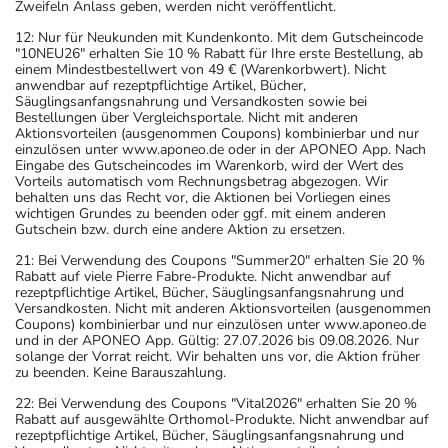
Zweifeln Anlass geben, werden nicht veröffentlicht.
12: Nur für Neukunden mit Kundenkonto. Mit dem Gutscheincode
"10NEU26" erhalten Sie 10 % Rabatt für Ihre erste Bestellung, ab
einem Mindestbestellwert von 49 € (Warenkorbwert). Nicht
anwendbar auf rezeptpflichtige Artikel, Bücher,
Säuglingsanfangsnahrung und Versandkosten sowie bei
Bestellungen über Vergleichsportale. Nicht mit anderen
Aktionsvorteilen (ausgenommen Coupons) kombinierbar und nur
einzulösen unter www.aponeo.de oder in der APONEO App. Nach
Eingabe des Gutscheincodes im Warenkorb, wird der Wert des
Vorteils automatisch vom Rechnungsbetrag abgezogen. Wir
behalten uns das Recht vor, die Aktionen bei Vorliegen eines
wichtigen Grundes zu beenden oder ggf. mit einem anderen
Gutschein bzw. durch eine andere Aktion zu ersetzen.
21: Bei Verwendung des Coupons "Summer20" erhalten Sie 20 %
Rabatt auf viele Pierre Fabre-Produkte. Nicht anwendbar auf
rezeptpflichtige Artikel, Bücher, Säuglingsanfangsnahrung und
Versandkosten. Nicht mit anderen Aktionsvorteilen (ausgenommen
Coupons) kombinierbar und nur einzulösen unter www.aponeo.de
und in der APONEO App. Gültig: 27.07.2026 bis 09.08.2026. Nur
solange der Vorrat reicht. Wir behalten uns vor, die Aktion früher
zu beenden. Keine Barauszahlung.
22: Bei Verwendung des Coupons "Vital2026" erhalten Sie 20 %
Rabatt auf ausgewählte Orthomol-Produkte. Nicht anwendbar auf
rezeptpflichtige Artikel, Bücher, Säuglingsanfangsnahrung und