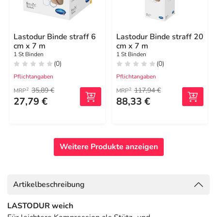
Lastodur Binde straff 6
Lastodur Binde straff 20
cm x 7 m
cm x 7 m
1 St Binden
1 St Binden
(0)
(0)
Pflichtangaben
Pflichtangaben
35,89 €
117,94 €
2
2
MRP
MRP
27,79 €
88,33 €
Weitere Produkte anzeigen
Artikelbeschreibung
LASTODUR weich