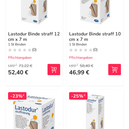
Lastodur Binde straff 12
Lastodur Binde straff 10
cm x 7 m
cm x 7 m
1 St Binden
1 St Binden
(0)
(0)
Pflichtangaben
Pflichtangaben
71,22 €
58,40 €
2
2
MRP
MRP
52,40 €
46,99 €
-23%
-25%
4
4