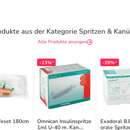
odukte aus der Kategorie Spritzen & Kanü
Alle Produkte anzeigen
-23%
-29%
4
4
afeset 180cm
Omnican Insulinspritze
Exadoral B.
1ml U-40 m. Kan.
orale Spritz