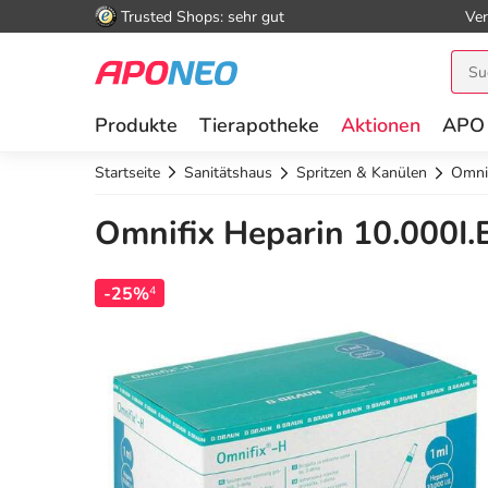
Trusted Shops: sehr gut
Ver
Produkte
Tierapotheke
Aktionen
APO
Startseite
Sanitätshaus
Spritzen & Kanülen
Omnif
Omnifix Heparin 10.000I.E
-25%
4