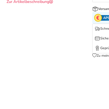
Zur Artikelbeschreibung
Versan
AP
Schne
Siche
Geprü
Zu mein