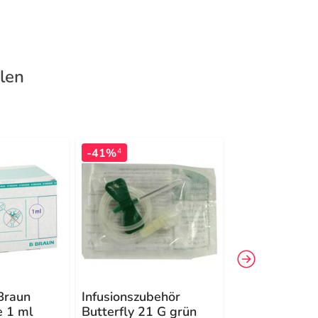
len
-41%
4
Braun
Infusionszubehör
Einmalspritze
e 1 ml
Butterfly 21 G grün
ml 2teilig