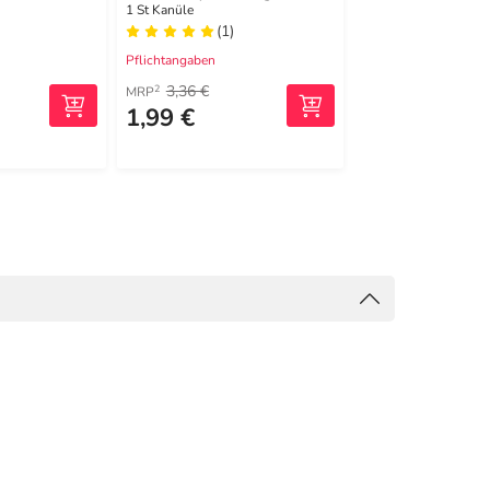
1 St Kanüle
50 St Spritzen
(1)
(0)
Pflichtangaben
Pflichtangaben
3,36 €
2
MRP
1,99 €
37,99 €
(0,76 €/1 St)