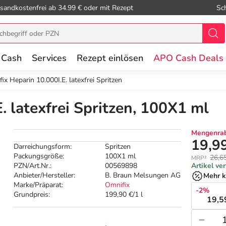
sandkostenfrei ab 34.99 € oder mit Rezept
Sc
 Cash
Services
Rezept einlösen
APO Cash Deals
ix Heparin 10.000I.E. latexfrei Spritzen
. latexfrei Spritzen, 100X1 ml
Mengenrab
19,9
Darreichungsform:
Spritzen
Packungsgröße:
100X1 ml
26,6
MRP²
PZN/Art.Nr.:
00569898
Artikel ve
Anbieter/Hersteller:
B. Braun Melsungen AG
Mehr k
Marke/Präparat:
Omnifix
-2%
Grundpreis:
199,90 €/1 l
19,5