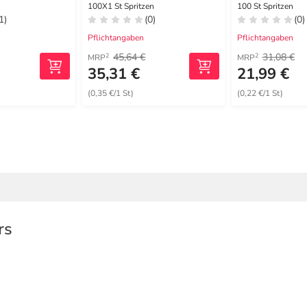
0,3x8mm
100X1 St Spritzen
100 St Spritzen
1)
(0)
(0)
Pflichtangaben
Pflichtangaben
45,64 €
31,08 €
2
2
MRP
MRP
35,31 €
21,99 €
(0,35 €/1 St)
(0,22 €/1 St)
rs