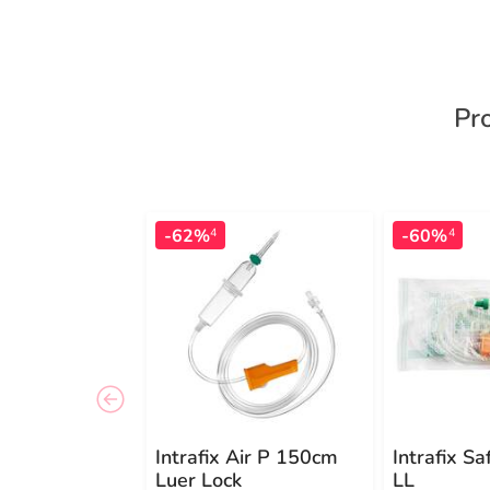
Pr
-62%
-60%
4
4
Intrafix Air P 150cm
Intrafix S
Luer Lock
LL