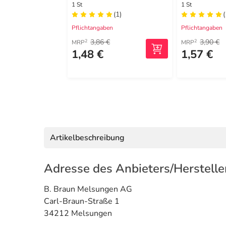
1 St
1 St
(1)
(
Pflichtangaben
Pflichtangaben
3,86 €
3,90 €
2
2
MRP
MRP
1,48 €
1,57 €
Artikelbeschreibung
Adresse des Anbieters/Herstelle
B. Braun Melsungen AG
Carl-Braun-Straße 1
34212 Melsungen