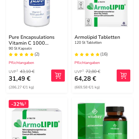
Pure Encapsulations
Armolipid Tabletten
Vitamin C 1000
120 St Tabletten
gepuffert Kapseln
90 St Kapseln
(2)
(16)
Pflichtangaben
Pflichtangaben
43,10 €
72,80 €
1
1
UVP
UVP
31,49 €
64,28 €
(286,27 €/1 kg)
(669,58 €/1 kg)
-32%
3