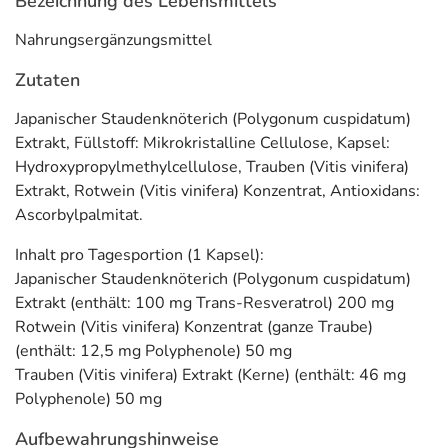
Bezeichnung des Lebensmittels
Maximale Verträglichkeit: glutenfrei, laktosefrei,
Nahrungsergänzungsmittel
fruktosefrei.
Zutaten
Adresse des Lebensmittel-Unternehmens
Japanischer Staudenknöterich (Polygonum cuspidatum)
pro medico GmbH
Extrakt, Füllstoff: Mikrokristalline Cellulose, Kapsel:
Baseler Str. 46
Hydroxypropylmethylcellulose, Trauben (Vitis vinifera)
60329 Frankfurt am Main
Extrakt, Rotwein (Vitis vinifera) Konzentrat, Antioxidans:
Ascorbylpalmitat.
Informationen zu diesem Lebensmittel (wie z. B. Zutaten,
Allergene) sind bei den Lebensmittelangaben als pdf
Inhalt pro Tagesportion (1 Kapsel):
hinterlegt. (oben)
Japanischer Staudenknöterich (Polygonum cuspidatum)
Extrakt (enthält: 100 mg Trans-Resveratrol) 200 mg
Rotwein (Vitis vinifera) Konzentrat (ganze Traube)
(enthält: 12,5 mg Polyphenole) 50 mg
Trauben (Vitis vinifera) Extrakt (Kerne) (enthält: 46 mg
Polyphenole) 50 mg
Aufbewahrungshinweise