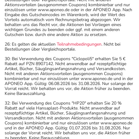
Aktionsvorteilen (ausgenommen Coupons) kombinierbar und nur
einzulösen unter www.aponeo.de oder in der APONEO App. Nach
Eingabe des Gutscheincodes im Warenkorb, wird der Wert des
Vorteils automatisch vom Rechnungsbetrag abgezogen. Wir
behalten uns das Recht vor, die Aktionen bei Vorliegen eines
wichtigen Grundes zu beenden oder ggf. mit einem anderen
Gutschein bzw. durch eine andere Aktion zu ersetzen.
26: Es gelten die aktuellen
Teilnahmebedingungen
. Nicht bei
Bestellungen über Vergleichsportale.
30: Bei Verwendung des Coupons "Ciclopoli5" erhalten Sie 5 €
Rabatt auf PZN 8907142. Nicht anwendbar auf rezeptpflichtige
Artikel, Bücher, Säuglingsanfangsnahrung und Versandkosten.
Nicht mit anderen Aktionsvorteilen (ausgenommen Coupons)
kombinierbar und nur einzulösen unter www.aponeo.de und in der
APONEO App. Gültig: 06.08.2026 bis 31.08.2026. Nur solange der
Vorrat reicht. Wir behalten uns vor, die Aktion früher zu beenden.
Keine Barauszahlung.
32: Bei Verwendung des Coupons "HP20" erhalten Sie 20 %
Rabatt auf viele Hansaplast-Produkte. Nicht anwendbar auf
rezeptpflichtige Artikel, Bücher, Säuglingsanfangsnahrung und
Versandkosten. Nicht mit anderen Aktionsvorteilen (ausgenommen
Coupons) kombinierbar und nur einzulösen unter www.aponeo.de
und in der APONEO App. Gültig: 01.07.2026 bis 31.08.2026. Nur
solange der Vorrat reicht. Wir behalten uns vor, die Aktion früher
zu beenden. Keine Barauszahlung.