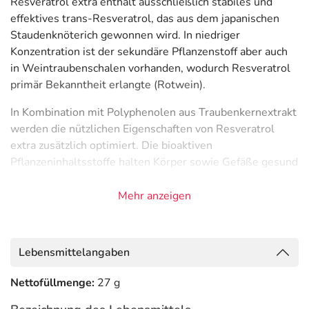
Resveratrol extra enthält ausschließlich stabiles und
effektives trans-Resveratrol, das aus dem japanischen
Staudenknöterich gewonnen wird. In niedriger
Konzentration ist der sekundäre Pflanzenstoff aber auch
in Weintraubenschalen vorhanden, wodurch Resveratrol
primär Bekanntheit erlangte (Rotwein).
In Kombination mit Polyphenolen aus Traubenkernextrakt
werden die nützlichen Eigenschaften von Resveratrol
extra zusätzlich optimiert. Die bioaktiven
Pflanzeninhaltsstoffe halten Körper sowie Gefäße gesund
und fördern so ein natürliches Anti-Aging.
Mehr anzeigen
Besitzt gefäßprotektive Eigenschaften
Unterstützt die gesunde Zellfunktion
Schützt die Zellen vor Schäden, verursacht durch freie
Lebensmittelangaben
Radikale (oxidativer Stress)
Nettofüllmenge:
Polyphenole verbessern die Effektivität von Vitamin C
27 g
Hinweise