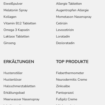
Eiweißpulver
Allergie Tabletten
Melatonin Spray
Augentropfen Allergie
Kollagen
Mometason Nasenspray
Vitamin B12 Tabletten
Cetirizin
Omega 3 Kapseln
Levocetirizin
Laktase Tabletten
Loratadin
Ginseng
Desloratadin
ERKÄLTUNGEN
TOP PRODUKTE
Hustenstiller
Fieberthermometer
Hustenlöser
Neurodermitis Creme
Halsschmerztabletten
Zinksalbe
Erkältungsbad
Pantoprazol
Meerwasser Nasenspray
Fußpilz Creme