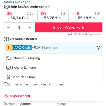
Refluthin, Lasea & Carmenthin Deals
Sport & Fitness
Täglich gut versorgt
Artikel auf Lager
Mehr kaufen, mehr sparen
Salus Deals
-2%
2 St
-3%
3 St
-4%
4 St
Tierapotheke
56,34 €
55,76 €
55,19 €
/ St
/ St
/ St
In den Warenkorb
Vitamine & Mineralstoffe
inkl. MwSt. inkl. Versand
Versandkostenfrei
Marken
+0,57 €
sammeln
APO Cash
Schnelle Lieferung
Sichere Zahlung
Geprüfter Shop
Zu meiner Favoriten-Liste hinzufügen
Superschnell
Darreichungsform:
Kapseln