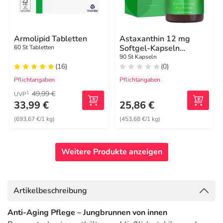
Armolipid Tabletten
Astaxanthin 12 mg
Softgel-Kapseln
60 St Tabletten
Mikroalge vegan
90 St Kapseln
(16)
(0)
Pflichtangaben
Pflichtangaben
49,99 €
1
UVP
33,99 €
25,86 €
(693,67 €/1 kg)
(453,68 €/1 kg)
Weitere Produkte anzeigen
Artikelbeschreibung
Anti-Aging Pflege – Jungbrunnen von innen