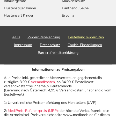
Inhaliergeräte
Mückenschutz
Hustenstiller Kinder
Panthenol Salbe
Hustensaft Kinder
Bryonia
AGB
Widerrufsbelehrung
Bestellung widerrufen
Impressum
Datenschutz
Cookie-Einstellungen
Barrierefreiheitserklärung
Informationen zu Preisangaben
Alle Preise inkl. gesetzlicher Mehrwertsteuer, gegebenenfalls
zuzüglich 3,99 €
Versandkosten
, ab 34,99 € Bestellwert
versandkostenfrei innerhalb Deutschlands.
(Lieferung nach Österreich: 4,95 € Versandkosten unabhängig vom
Bestellwert)
1: Unverbindliche Preisempfehlung des Herstellers (UVP)
2:
MediPreis-Referenzpreis (MRP)
: der höchste Verkaufspreis, den
die Arzneimittel-Preisvergleichsseite www.medipreis.de für dieses