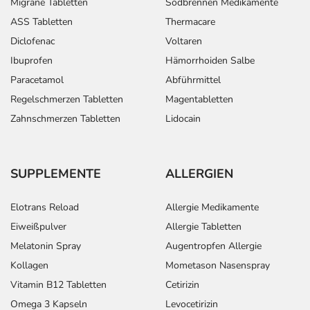
Migräne Tabletten
Sodbrennen Medikamente
ASS Tabletten
Thermacare
Diclofenac
Voltaren
Ibuprofen
Hämorrhoiden Salbe
Paracetamol
Abführmittel
Regelschmerzen Tabletten
Magentabletten
Zahnschmerzen Tabletten
Lidocain
SUPPLEMENTE
ALLERGIEN
Elotrans Reload
Allergie Medikamente
Eiweißpulver
Allergie Tabletten
Melatonin Spray
Augentropfen Allergie
Kollagen
Mometason Nasenspray
Vitamin B12 Tabletten
Cetirizin
Omega 3 Kapseln
Levocetirizin