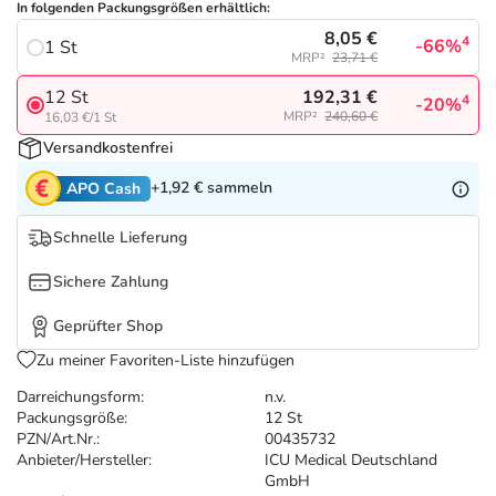
Refluthin, Lasea & Carmenthin Deals
Sport & Fitness
Täglich gut versorgt
In folgenden Packungsgrößen erhältlich:
8,05 €
4
-66%
1 St
MRP²
23,71 €
Salus Deals
Tierapotheke
192,31 €
12 St
4
-20%
MRP²
240,60 €
16,03 €/1 St
Vitamine & Mineralstoffe
Versandkostenfrei
+1,92 €
sammeln
APO Cash
Marken
Schnelle Lieferung
Sichere Zahlung
Geprüfter Shop
Zu meiner Favoriten-Liste hinzufügen
Darreichungsform:
n.v.
Packungsgröße:
12 St
PZN/Art.Nr.:
00435732
Anbieter/Hersteller:
ICU Medical Deutschland
GmbH