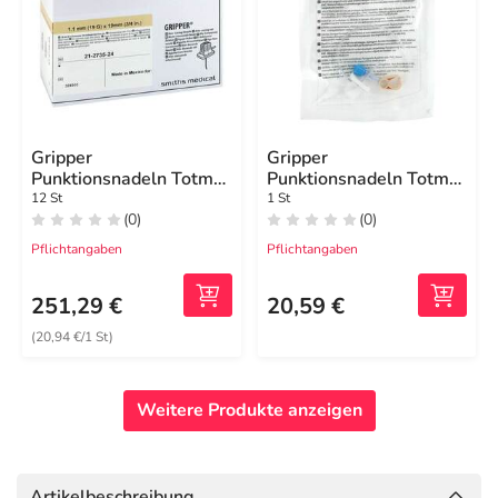
Gripper
Gripper
Punktionsnadeln Totm
Punktionsnadeln Totm
19 Gx19 mm
19 Gx19 mm
12 St
1 St
(0)
(0)
Pflichtangaben
Pflichtangaben
251,29 €
20,59 €
(20,94 €/1 St)
Weitere Produkte anzeigen
Artikelbeschreibung