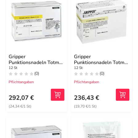
Gripper
Gripper
Punktionsnadeln Totm
Punktionsnadeln Totm
20 Gx25,4 mm
19 Gx25,4 mm
12 St
12 St
(0)
(0)
Pflichtangaben
Pflichtangaben
292,07 €
236,43 €
(24,34 €/1 St)
(19,70 €/1 St)