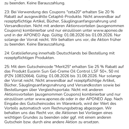
zu beenden. Keine Barauszahlung.
23: Bei Verwendung des Coupons "ceta20" erhalten Sie 20 %
Rabatt auf ausgewählte Cetaphil-Produkte. Nicht anwendbar auf
rezeptpflichtige Artikel, Bücher, Säuglingsanfangsnahrung und
Versandkosten. Nicht mit anderen Aktionsvorteilen (ausgenommen
Coupons) kombinierbar und nur einzulösen unter www.aponeo.de
und in der APONEO App. Gültig: 01.08.2026 bis 01.09.2026. Nur
solange der Vorrat reicht. Wir behalten uns vor, die Aktion früher
zu beenden. Keine Barauszahlung.
24: Gratislieferung innerhalb Deutschlands bei Bestellung mit
rezeptpflichtigen Produkten.
25: Mit dem Gutscheincode "Merit25" erhalten Sie 25 % Rabatt auf
das Produkt Eucerin Sun Gel-Creme Oil Control LSF 50+, 50 ml
(PZN 10832664). Gültig: 01.08.2026 bis 31.08.2026. Nur solange
der Vorrat reicht. Nicht anwendbar auf rezeptpflichtige Artikel,
Bücher, Säuglingsanfangsnahrung und Versandkosten sowie bei
Bestellungen über Vergleichsportale. Nicht mit anderen
Aktionsvorteilen (ausgenommen Coupons) kombinierbar und nur
einzulösen unter www.aponeo.de oder in der APONEO App. Nach
Eingabe des Gutscheincodes im Warenkorb, wird der Wert des
Vorteils automatisch vom Rechnungsbetrag abgezogen. Wir
behalten uns das Recht vor, die Aktionen bei Vorliegen eines
wichtigen Grundes zu beenden oder ggf. mit einem anderen
Gutschein bzw. durch eine andere Aktion zu ersetzen.