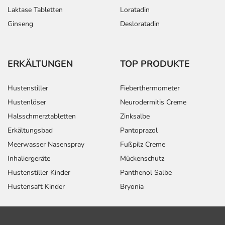
Laktase Tabletten
Loratadin
Ginseng
Desloratadin
ERKÄLTUNGEN
TOP PRODUKTE
Hustenstiller
Fieberthermometer
Hustenlöser
Neurodermitis Creme
Halsschmerztabletten
Zinksalbe
Erkältungsbad
Pantoprazol
Meerwasser Nasenspray
Fußpilz Creme
Inhaliergeräte
Mückenschutz
Hustenstiller Kinder
Panthenol Salbe
Hustensaft Kinder
Bryonia